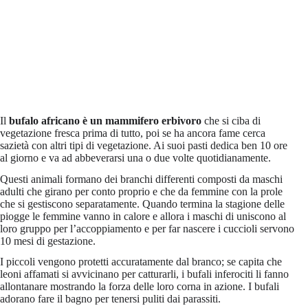
Il
bufalo africano è un mammifero erbivoro
che si ciba di
vegetazione fresca prima di tutto, poi se ha ancora fame cerca
sazietà con altri tipi di vegetazione. Ai suoi pasti dedica ben 10 ore
al giorno e va ad abbeverarsi una o due volte quotidianamente.
Questi animali formano dei branchi differenti composti da maschi
adulti che girano per conto proprio e che da femmine con la prole
che si gestiscono separatamente. Quando termina la stagione delle
piogge le femmine vanno in calore e allora i maschi di uniscono al
loro gruppo per l’accoppiamento e per far nascere i cuccioli servono
10 mesi di gestazione.
I piccoli vengono protetti accuratamente dal branco; se capita che
leoni affamati si avvicinano per catturarli, i bufali inferociti li fanno
allontanare mostrando la forza delle loro corna in azione. I bufali
adorano fare il bagno per tenersi puliti dai parassiti.