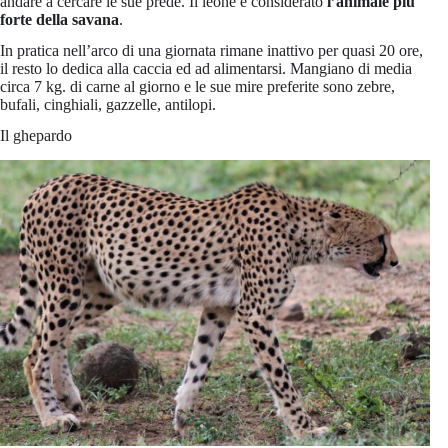
andare a cercare le sue prede. Il leone è considerato
l’animale più
forte della savana
.
In pratica nell’arco di una giornata rimane inattivo per quasi 20 ore,
il resto lo dedica alla caccia ed ad alimentarsi. Mangiano di media
circa 7 kg. di carne al giorno e le sue mire preferite sono zebre,
bufali, cinghiali, gazzelle, antilopi.
Il ghepardo