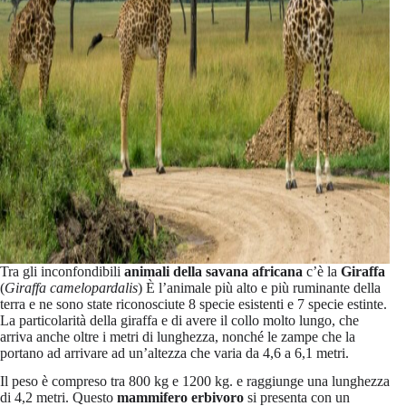
Tra gli inconfondibili
animali della savana africana
c’è la
Giraffa
(
Giraffa camelopardalis
) È l’animale più alto e più ruminante della
terra e ne sono state riconosciute 8 specie esistenti e 7 specie estinte.
La particolarità della giraffa e di avere il collo molto lungo, che
arriva anche oltre i metri di lunghezza, nonché le zampe che la
portano ad arrivare ad un’altezza che varia da 4,6 a 6,1 metri.
Il peso è compreso tra 800 kg e 1200 kg. e raggiunge una lunghezza
di 4,2 metri. Questo
mammifero erbivoro
si presenta con un