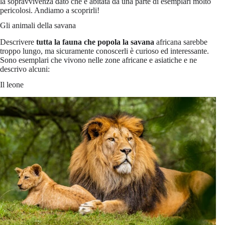
la sopravvivenza dato che è abitata da una parte di esemplari molto
pericolosi. Andiamo a scoprirli!
Gli animali della savana
Descrivere
tutta
la fauna che popola la savana
africana sarebbe
troppo lungo, ma sicuramente conoscerli è curioso ed interessante.
Sono esemplari che vivono nelle zone africane e asiatiche e ne
descrivo alcuni:
Il leone