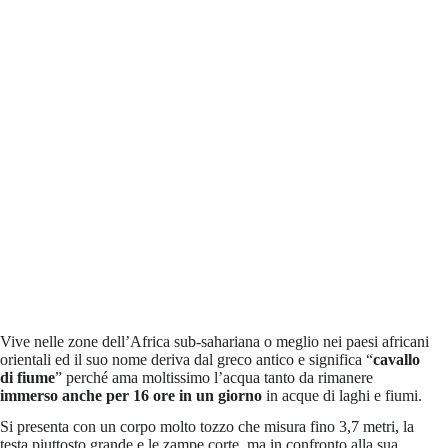
Vive nelle zone dell’Africa sub-sahariana o meglio nei paesi africani
orientali ed il suo nome deriva dal greco antico e significa “
cavallo
di fiume
” perché ama moltissimo l’acqua tanto da rimanere
immerso anche per 16 ore in un giorno
in acque di laghi e fiumi.
Si presenta con un corpo molto tozzo che misura fino 3,7 metri, la
testa piuttosto grande e le zampe corte, ma in confronto alla sua