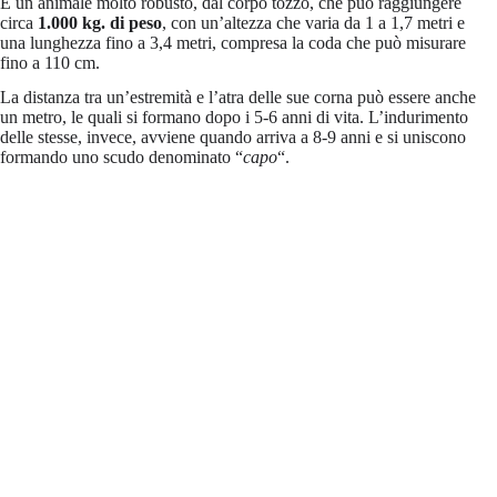
È un animale molto robusto, dal corpo tozzo, che può raggiungere
circa
1.000 kg. di peso
, con un’altezza che varia da 1 a 1,7 metri e
una lunghezza fino a 3,4 metri, compresa la coda che può misurare
fino a 110 cm.
La distanza tra un’estremità e l’atra delle sue corna può essere anche
un metro, le quali si formano dopo i 5-6 anni di vita. L’indurimento
delle stesse, invece, avviene quando arriva a 8-9 anni e si uniscono
formando uno scudo denominato “
capo
“.