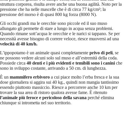
struttura corporea, risulta avere anche una buona agilità. Noto per la
pressione che ha nelle mascelle che è di circa 77 kg/cm²; la
pressione del morso è di quasi 800 kg forza (8000 N).
Gli occhi grandi ma le orecchie sono piccole ed il suo muso
allungato gli permette di stare a lungo in acqua senza problemi.
Quando rimane sott’acqua le orecchie e le narici si tappano. Se per
necessità avesse bisogno di correre veloce, riesce muoversi ad una
velocità di 40 km/h.
L’ippopotamo è un animale quasi completamente
privo di peli
, se
ne possono vedere alcuni solo sul muso e all’estremità della coda.
Possiede circa
40 denti e i più evidenti e temibili sono i canini
che
sono in sviluppo costante, arrivando a 50 cm. di lunghezza.
È un
mammifero erbivoro
a cui piace molto l’erba fresca e la sua
dose giornaliera si aggira sui 40 kg., quindi non mangia tantissimo
essendo piuttosto massiccio. Riesce a percorrere anche 10 km per
trovare la sua area di ristoro qualora avesse fame. È ritenuto
l’animale più feroce e pericoloso della savana
perché elimina
chiunque si intrometta nel suo territorio.