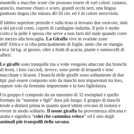
mantello a macchie scure che possono essere di vari colori: castano,
arancio, marrone chiaro o scuro, grandi occhi neri, una lingua
piuttosto lingua che misura 40-50 cm. ed è di colore nero/viola.
Il labbro superiore prensile e sulla testa si trovano due
ossiconi
, simi
a dei piccoli corni, coperti di cartilagine indurita. Il pelo è molto
corto e la pelle è spessa che serve a non farsi del male quando corre
in mezzo alla boscaglia.
La Giraffa
vive in svariate zone
dell’Africa e si ciba principalmente di foglie, tanto che ne mangia
circa 34 kg. al giorno, oltre a frutti di acacia, piante e ramoscelli di
alberi.
Le giraffe
sono tranquille ma a volte vengono attaccate dai branchi
di leoni, i loro cuccioli, invece, sono prede di leopardi e iene
macchiate e licaoni. I branchi delle giraffe sono solitamente di due
tipi: può essere composto solo da maschi non imparentati tra loro,
oppure solo da femmine imparentate e la loro figliolanza.
Un gruppo è composto da un massimo di 32 esemplari e quello
formato da “mamme e figli” dura più lungo; il gruppo di maschi
tende a disfarsi prima in quanto quest’ultimi cercano di isolarsi e
vivere in modo solitario.
Il nome giraffa
ha provenienza africana e
araba e significa “
colei che cammina veloce
” ed è uno degli
animali più tranquilli della savana
.