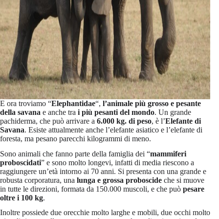
E ora troviamo “
Elephantidae
“,
l’animale più grosso e pesante
della savana
e anche tra
i più pesanti del mondo
. Un grande
pachiderma, che può arrivare a
6.000 kg. di peso
, è l’
Elefante di
Savana
. Esiste attualmente anche l’elefante asiatico e l’elefante di
foresta, ma pesano parecchi kilogrammi di meno.
Sono animali che fanno parte della famiglia dei “
mammiferi
proboscidati
” e sono molto longevi, infatti di media riescono a
raggiungere un’età intorno ai 70 anni. Si presenta con una grande e
robusta corporatura, una
lunga e grossa proboscide
che si muove
in tutte le direzioni, formata da 150.000 muscoli, e che può
pesare
oltre i 100 kg
.
Inoltre possiede due orecchie molto larghe e mobili, due occhi molto