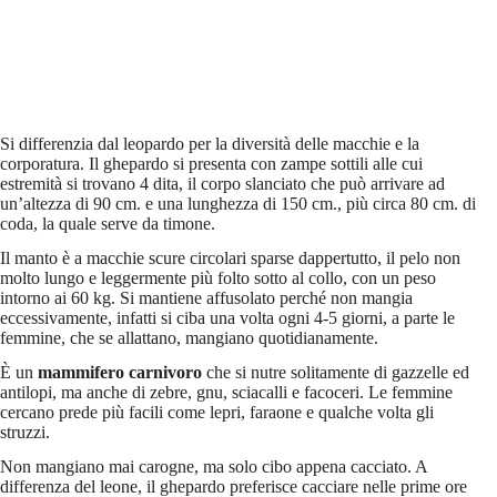
Si differenzia dal leopardo per la diversità delle macchie e la
corporatura. Il ghepardo si presenta con zampe sottili alle cui
estremità si trovano 4 dita, il corpo slanciato che può arrivare ad
un’altezza di 90 cm. e una lunghezza di 150 cm., più circa 80 cm. di
coda, la quale serve da timone.
Il manto è a macchie scure circolari sparse dappertutto, il pelo non
molto lungo e leggermente più folto sotto al collo, con un peso
intorno ai 60 kg. Si mantiene affusolato perché non mangia
eccessivamente, infatti si ciba una volta ogni 4-5 giorni, a parte le
femmine, che se allattano, mangiano quotidianamente.
È un
mammifero carnivoro
che si nutre solitamente di gazzelle ed
antilopi, ma anche di zebre, gnu, sciacalli e facoceri. Le femmine
cercano prede più facili come lepri, faraone e qualche volta gli
struzzi.
Non mangiano mai carogne, ma solo cibo appena cacciato. A
differenza del leone, il ghepardo preferisce cacciare nelle prime ore