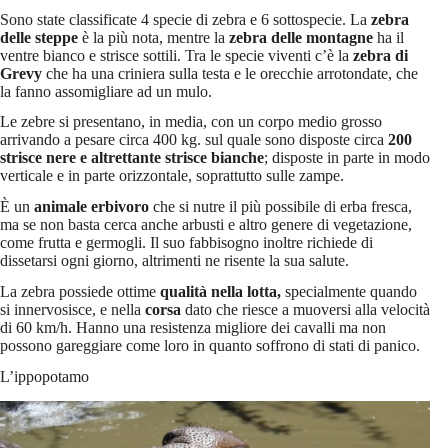
Sono state classificate 4 specie di zebra e 6 sottospecie. La
zebra
delle steppe
è la più nota, mentre la
zebra delle montagne
ha il
ventre bianco e strisce sottili. Tra le specie viventi c’è la
zebra di
Grevy
che ha una criniera sulla testa e le orecchie arrotondate, che
la fanno assomigliare ad un mulo.
Le zebre si presentano, in media, con un corpo medio grosso
arrivando a pesare circa 400 kg. sul quale sono disposte circa
200
strisce nere e altrettante strisce bianche
; disposte in parte in modo
verticale e in parte orizzontale, soprattutto sulle zampe.
È un
animale erbivoro
che si nutre il più possibile di erba fresca,
ma se non basta cerca anche arbusti e altro genere di vegetazione,
come frutta e germogli. Il suo fabbisogno inoltre richiede di
dissetarsi ogni giorno, altrimenti ne risente la sua salute.
La zebra possiede ottime
qualità nella lotta,
specialmente quando
si innervosisce, e nella
corsa
dato che riesce a muoversi alla velocità
di 60 km/h. Hanno una resistenza migliore dei cavalli ma non
possono gareggiare come loro in quanto soffrono di stati di panico.
L’ippopotamo