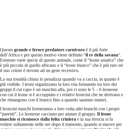
Questo
grande e feroce predatore carnivoro
è il più forte
dell’Africa e per questo motivo viene definito “
il re della savana
“.
Esistono varie specie di questo animale, come il “leone asiatico” che
è più piccolo di quello africano e il “
leone bianco
” che è più raro ed
il suo colore è dovuto ad un gene recessivo.
La sua tonalità chiara lo penalizza quando va a caccia, in quanto è
più visibile. I leoni organizzano la loro vita formando tra loro dei
gruppi il cui capo è un maschio alfa, poi ci sono le 5 – 6 leonesse
con cui il leone si è accoppiato e i relativi leoncini che ne derivano e
che rimangono con il branco fino a quando saranno maturi.
I leoncini maschi formeranno a loro volta altri branchi con i propri
“parenti”. Le leonesse cacciano per aiutare il gruppo.
Il leone
maschio si riconosce dalla folta criniera
e la sua ferocia si fa
vedere solitamente nelle ore dopo il tramonto, quando si muove per