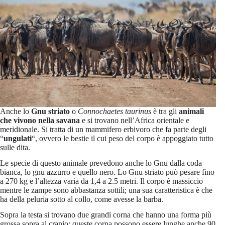
Anche lo
Gnu striato
o
Connochaetes taurinus
è tra gli
animali
che vivono nella savana
e si trovano nell’Africa orientale e
meridionale. Si tratta di un mammifero erbivoro che fa parte degli
“
ungulati
“, ovvero le bestie il cui peso del corpo è appoggiato tutto
sulle dita.
Le specie di questo animale prevedono anche lo Gnu dalla coda
bianca, lo gnu azzurro e quello nero. Lo Gnu striato può pesare fino
a 270 kg e l’altezza varia da 1,4 a 2.5 metri. Il corpo è massiccio
mentre le zampe sono abbastanza sottili; una sua caratteristica è che
ha della peluria sotto al collo, come avesse la barba.
Sopra la testa si trovano due grandi corna che hanno una forma più
grossa sopra al cranio; queste corna possono essere lunghe anche 90