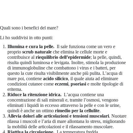
Quali sono i benefici del mare?
Li ho suddivisi in otto punti:
Illumina e cura la pelle.
Il sale funziona come un vero e
proprio
scrub naturale
che elimina le cellule morte e
contribuisce al
riequilibrio dell’epidermide
; la pelle, quindi,
risulta quindi luminosa e levigata. Inoltre, stimola la produzione
di immunoglobuline che combattono i virus e i batteri, per
questo la cute risulta visibilmente anche più pulita. L’acqua di
mare poi, contiene
acido silicico
, il quale aiuta ad eliminare
condizioni cutanee come
eczemi
,
psoriasi
e molte tipologie di
eritema.
Riduce la ritenzione idrica.
L’acqua contiene una
concentrazione di sali minerali e, tramite l’osmosi, vengono
eliminati i liquidi in eccesso attraverso la pelle e con le urine,
quindi è anche un ottimo
rimedio per la cellulite
.
Allevia dolori alle articolazioni e tensioni muscolari
. Nuotare
rilassa i muscoli e l’aria di mare allontana lo stress, migliorando
la mobilità delle articolazioni e il rilassamento muscolare.
Riattiva la circolazione.
La temperatura fredda