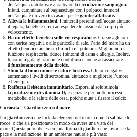
dell’acqua contribuisce a riattivare la
circolazione sanguigna
.
Infatti, camminare sul bagnasciuga con i polpacci immersi
nell’acqua è un vero toccasana per le
gambe affaticate.
Allevia le infiammazioni
. I minerali presenti nell’acqua aiutano
il fegato, la pelle e i reni ad espellere le tossine dal corpo più
velocemente.
Ha un effetto benefico sulle vie respiratorie
. Grazie agli ioni
con carica negativa e alle particelle di sale, l’aria del mare ha un
effetto benefico anche sui bronchi e i polmoni. Migliorando la
funzione respiratoria, riduce i sintomi di asma e allergie. Inoltre,
lo iodio regola gli ormoni e contribuisce anche ad assicurare
il
funzionamento della tiroide
.
Stimola il buon umore e riduce lo stress.
Gli ioni negativi
aumentano i livelli di serotonina, aiutando a migliorare l’umore
e l’energia.
Rafforza il sistema immunitario
. Esporsi al sole stimola
la
produzione di vitamina D,
essenziale per molti processi
metabolici e la salute delle ossa, poiché aiuta a fissare il calcio.
Curiosità – Giardino zen sul mare
Un
giardino zen
che includa elementi del mare, come la sabbia e le
rocce, o che sia posizionato in modo da avere una vista del
mare. Questa potrebbe essere una forma di giardino che favorisce la
pace e la meditazione, in un ambiente naturale più vasto.