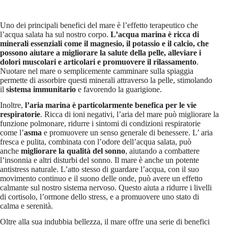
Uno dei principali benefici del mare è l’effetto terapeutico che
l’acqua salata ha sul nostro corpo.
L’acqua marina è ricca di
minerali essenziali come il magnesio, il potassio e il calcio, che
possono aiutare a migliorare la salute della pelle, alleviare i
dolori muscolari e articolari e promuovere il rilassamento
.
Nuotare nel mare o semplicemente camminare sulla spiaggia
permette di assorbire questi minerali attraverso la pelle, stimolando
il
sistema immunitario
e favorendo la guarigione.
Inoltre,
l’aria marina è particolarmente benefica per le vie
respiratorie
. Ricca di ioni negativi, l’aria del mare può migliorare la
funzione polmonare, ridurre i sintomi di condizioni respiratorie
come l’
asma
e promuovere un senso generale di benessere. L’ aria
fresca e pulita, combinata con l’odore dell’acqua salata, può
anche
migliorare la qualità del sonno
, aiutando a combattere
l’insonnia e altri disturbi del sonno. Il mare è anche un potente
antistress naturale. L’atto stesso di guardare l’acqua, con il suo
movimento continuo e il suono delle onde, può avere un effetto
calmante sul nostro sistema nervoso. Questo aiuta a ridurre i livelli
di cortisolo, l’ormone dello stress, e a promuovere uno stato di
calma e serenità.
Oltre alla sua indubbia bellezza, il mare offre una serie di benefici