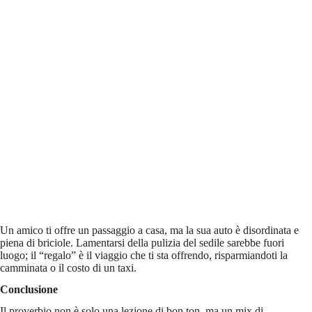
Un amico ti offre un passaggio a casa, ma la sua auto è disordinata e
piena di briciole. Lamentarsi della pulizia del sedile sarebbe fuori
luogo; il “regalo” è il viaggio che ti sta offrendo, risparmiandoti la
camminata o il costo di un taxi.
Conclusione
Il proverbio non è solo una lezione di bon ton, ma un mix di