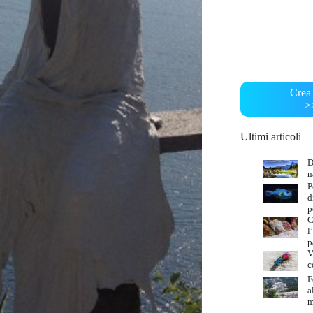
Crea 
>
Ultimi articoli
D
n
P
d
p
C
l
p
V
c
F
a
m