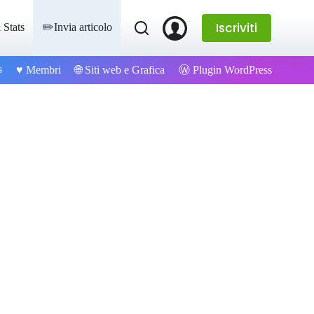
Iscriviti
 Stats
✏️Invia articolo
s
Ⓦ Plugin WordPress
♥️ Membri
🌐 Siti web e Grafica