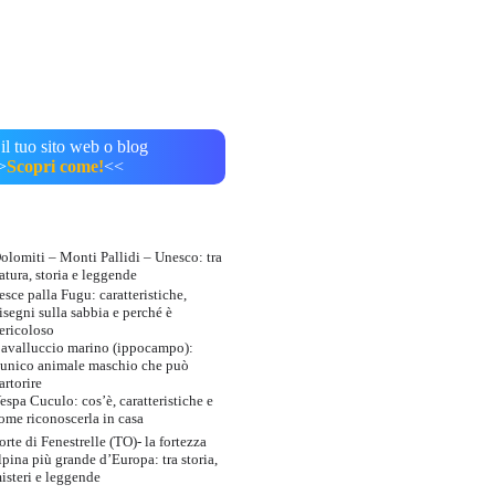
il tuo sito web o blog
>
Scopri come!
<<
olomiti – Monti Pallidi – Unesco: tra
atura, storia e leggende
esce palla Fugu: caratteristiche,
isegni sulla sabbia e perché è
ericoloso
avalluccio marino (ippocampo):
’unico animale maschio che può
artorire
espa Cuculo: cos’è, caratteristiche e
ome riconoscerla in casa
orte di Fenestrelle (TO)- la fortezza
lpina più grande d’Europa: tra storia,
isteri e leggende