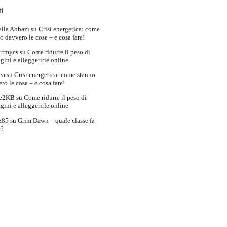
i
lla Abbazi
su
Crisi energetica: come
o davvero le cose – e cosa fare!
rtmycs
su
Come ridurre il peso di
ini e alleggerirle online
ea
su
Crisi energetica: come stanno
ro le cose – e cosa fare!
e2KB
su
Come ridurre il peso di
ini e alleggerirle online
z85
su
Grim Dawn – quale classe fa
e?