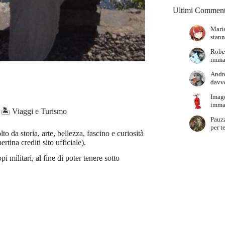
Ultimi Comment
Marie
stann
Robe
immag
Andr
davve
Imag
immag
🏝️ Viaggi e Turismo
Pauz
per t
lto da storia, arte, bellezza, fascino e curiosità
rtina crediti sito ufficiale).
pi militari, al fine di poter tenere sotto