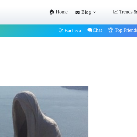
🏠 Home
📈 Trends &
📖 Blog
🗨️Chat
🏆 Top Friend
🚀 Bacheca