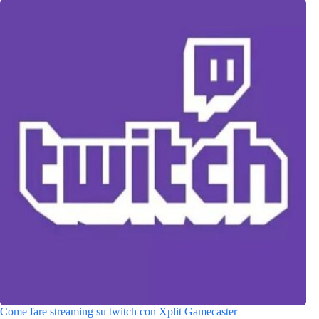
Come fare streaming su twitch con Xplit Gamecaster