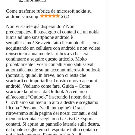
Come trasferire rubrica da microsoft nokia su
android samsung
5 (1)
Non vi starete già disperando ? Non
preoccupatevi il passaggio di contatti da un nokia
lumia ad uno smartphone android è
semplicissimo! Se avete fatto il cambio di sistema
acquistando un cellulare con android e non volete
reinserire manualmente la rubrica vi basterà
continuare a seguire questo articolo. Molto
probabilmente i vostri contatti sono stati salvati
automaticamente su un account microsoft outlook
(hotmail), quindi in breve, non ci resta che
scaricarli ed importarli sul nostro nuovo account
android. Vediamo come fare. Guida – Come
scaricare la rubrica da Outlook Accediamo
all’account “Outlook” inserendo i nostri dati.
Clicchiamo sul menu in alto a destra e scegliamo
l’icona “Persone”(vedi immagine). Ora ci
ritroveremo sulla pagina dei nostri contatti, e dal
menu orizzontale scegliamo Gestisci > Esporta
contatti. Si aprirà un pannello laterale sulla destra,
dal quale sceglieremo ti esportare tutti i contatti e
poi cliccheremo su Esporta in alto (vedi