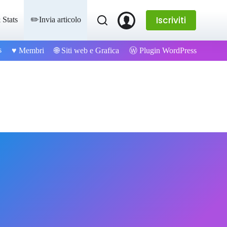
Iscriviti
 Stats
✏️Invia articolo
s
Ⓦ Plugin WordPress
♥️ Membri
🌐 Siti web e Grafica