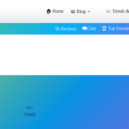
🏠 Home
📈 Trends &
📖 Blog
🗨️Chat
🏆 Top Friend
🚀 Bacheca
TAG
Gmail