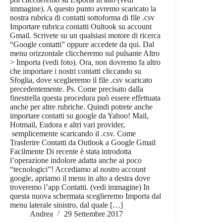
immagine). A questo punto avremo scaricato la
nostra rubrica di contatti sottoforma di file .csv
Importare rubrica contatti Oultook su account
Gmail. Scrivete su un qualsiasi motore di ricerca
“Google contatti” oppure accedete da qui. Dal
menu orizzontale cliccheremo sul pulsante Altro
> Importa (vedi foto). Ora, non dovremo fa altro
che importare i nostri contatti cliccando su
Sfoglia, dove sceglieremo il file .csv scaricato
precedentemente. Ps. Come precisato dalla
finestrella questa procedura può essere effettuata
anche per altre rubriche. Quindi potrete anche
importare contatti su google da Yahoo! Mail,
Hotmail, Eudora e altri vari provider,
semplicemente scaricando il .csv. Come
Trasferire Contatti da Outlook a Google Gmail
Facilmente Di recente è stata introdotta
l’operazione indolore adatta anche ai poco
“tecnologici”! Accediamo al nostro account
google, apriamo il menu in alto a destra dove
troveremo l’app Contatti. (vedi immagine) In
questa nuova schermata sceglieremo Importa dal
menu laterale sinistro, dal quale […]
Andrea
29 Settembre 2017