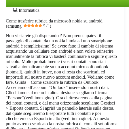
💻 Informatica
Come trasferire rubrica da microsoft nokia su android
samsung
5 (1)
Non vi starete già disperando ? Non preoccupatevi il
passaggio di contatti da un nokia lumia ad uno smartphone
android è semplicissimo! Se avete fatto il cambio di sistema
acquistando un cellulare con android e non volete reinserire
manualmente la rubrica vi basterà continuare a seguire questo
articolo. Molto probabilmente i vostri contatti sono stati
salvati automaticamente su un account microsoft outlook
(hotmail), quindi in breve, non ci resta che scaricarli ed
importarli sul nostro nuovo account android. Vediamo come
fare. Guida – Come scaricare la rubrica da Outlook
Accediamo all’account “Outlook” inserendo i nostri dati.
Clicchiamo sul menu in alto a destra e scegliamo l’icona
“Persone”(vedi immagine). Ora ci ritroveremo sulla pagina
dei nostri contatti, e dal menu orizzontale scegliamo Gestisci
> Esporta contatti. Si aprirà un pannello laterale sulla destra,
dal quale sceglieremo ti esportare tutti i contatti e poi
cliccheremo su Esporta in alto (vedi immagine). A questo
punto avremo scaricato la nostra rubrica di contatti sottoforma
di file .csv Importare rubrica contatti Oultook su account