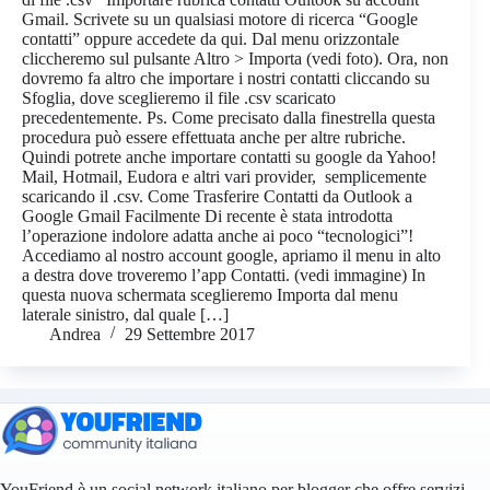
Gmail. Scrivete su un qualsiasi motore di ricerca “Google
contatti” oppure accedete da qui. Dal menu orizzontale
cliccheremo sul pulsante Altro > Importa (vedi foto). Ora, non
dovremo fa altro che importare i nostri contatti cliccando su
Sfoglia, dove sceglieremo il file .csv scaricato
precedentemente. Ps. Come precisato dalla finestrella questa
procedura può essere effettuata anche per altre rubriche.
Quindi potrete anche importare contatti su google da Yahoo!
Mail, Hotmail, Eudora e altri vari provider, semplicemente
scaricando il .csv. Come Trasferire Contatti da Outlook a
Google Gmail Facilmente Di recente è stata introdotta
l’operazione indolore adatta anche ai poco “tecnologici”!
Accediamo al nostro account google, apriamo il menu in alto
a destra dove troveremo l’app Contatti. (vedi immagine) In
questa nuova schermata sceglieremo Importa dal menu
laterale sinistro, dal quale […]
Andrea
29 Settembre 2017
YouFriend è un social network italiano per blogger che offre servizi