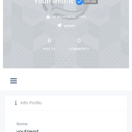
Youfriend-It
OFFLINE
27 NOVEMBRE, 1955
ADMIN
6
0
POSTS
COMMENTI
Info Profilo
Nome
youfriend