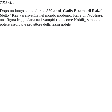
𝑻𝑹𝑨𝑴𝑨
Dopo un lungo sonno durato
820 anni
,
Cadis Etrama di Raizel
(detto “
Rai
”) si risveglia nel mondo moderno. Rai è un
Noblesse
,
una figura leggendaria tra i vampiri (noti come Nobili), simbolo di
potere assoluto e protettore della razza nobile.