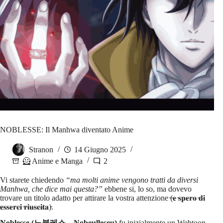
NOBLESSE: Il Manhwa diventato Anime
Stranon
14 Giugno 2025
🦸 Anime e Manga
2
Vi starete chiedendo
“ma molti anime vengono tratti da diversi
Manhwa, che dice mai questa?”
ebbene si, lo so, ma dovevo
trovare un titolo adatto per attirare la vostra attenzione ̵(̵𝐞̵ ̵𝐬̵𝐩̵𝐞̵𝐫̵𝐨̵ ̵𝐝̵𝐢̵
̵𝐞̵𝐬̵𝐬̵𝐞̵𝐫̵𝐜̵𝐢̵ ̵𝐫̵𝐢̵𝐮̵𝐬̵𝐜̵𝐢̵𝐭̵𝐚̵)̵.
Noblesse (노블레스 – Nobeulleseu)
fu inizialmente un Webtoon