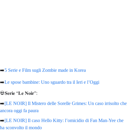
➡️
5 Serie e Film sugli Zombie made in Korea
➡️
Le spose bambine: Uno sguardo tra il Ieri e l’Oggi
💀𝐒𝐞𝐫𝐢𝐞 “𝐋𝐞 𝐍𝐨𝐢𝐫”:
➡️
[LE NOIR] Il Mistero delle Sorelle Grimes: Un caso irrisolto che
ancora oggi fa paura
➡️
[LE NOIR] Il caso Hello Kitty: l’omicidio di Fan Man-Yee che
ha sconvolto il mondo