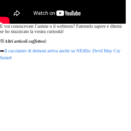
E voi conoscevate l`anime o il webtoon? Fatemelo sapere e ditemi
se ho stuzzicato la vostra curiosità!
🌸𝑨𝒍𝒕𝒓𝒊 𝒂𝒓𝒕𝒊𝒄𝒐𝒍𝒊 𝒄𝒂𝒇𝒇𝒆𝒕𝒕𝒐𝒔𝒊:
➡️
Il cacciatore di demoni arriva anche su NEtflix: Devil May Cry
Serie#