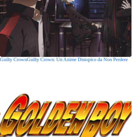
Guilty CrownGuilty Crown: Un Anime Distopico da Non Perdere