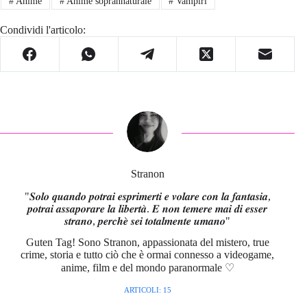
#
Anime
#
Anime soprannaturale
#
Vampiri
Condividi l'articolo:
Stranon
"𝑺𝒐𝒍𝒐 𝒒𝒖𝒂𝒏𝒅𝒐 𝒑𝒐𝒕𝒓𝒂𝒊 𝒆𝒔𝒑𝒓𝒊𝒎𝒆𝒓𝒕𝒊 𝒆 𝒗𝒐𝒍𝒂𝒓𝒆 𝒄𝒐𝒏 𝒍𝒂 𝒇𝒂𝒏𝒕𝒂𝒔𝒊𝒂,
𝒑𝒐𝒕𝒓𝒂𝒊 𝒂𝒔𝒔𝒂𝒑𝒐𝒓𝒂𝒓𝒆 𝒍𝒂 𝒍𝒊𝒃𝒆𝒓𝒕𝒂̀. 𝑬 𝒏𝒐𝒏 𝒕𝒆𝒎𝒆𝒓𝒆 𝒎𝒂𝒊 𝒅𝒊 𝒆𝒔𝒔𝒆𝒓
𝒔𝒕𝒓𝒂𝒏𝒐, 𝒑𝒆𝒓𝒄𝒉𝒆̀ 𝒔𝒆𝒊 𝒕𝒐𝒕𝒂𝒍𝒎𝒆𝒏𝒕𝒆 𝒖𝒎𝒂𝒏𝒐"
Guten Tag! Sono Stranon, appassionata del mistero, true
crime, storia e tutto ciò che è ormai connesso a videogame,
anime, film e del mondo paranormale ♡
ARTICOLI: 15