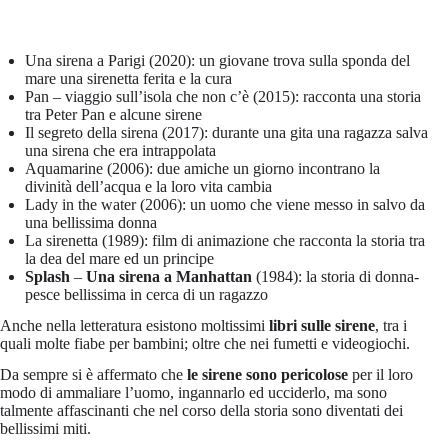
Una sirena a Parigi (2020): un giovane trova sulla sponda del
mare una sirenetta ferita e la cura
Pan – viaggio sull’isola che non c’è (2015): racconta una storia
tra Peter Pan e alcune sirene
Il segreto della sirena (2017): durante una gita una ragazza salva
una sirena che era intrappolata
Aquamarine (2006): due amiche un giorno incontrano la
divinità dell’acqua e la loro vita cambia
Lady in the water (2006): un uomo che viene messo in salvo da
una bellissima donna
La sirenetta (1989): film di animazione che racconta la storia tra
la dea del mare ed un principe
Splash
–
Una sirena a Manhattan
(1984): la storia di donna-
pesce bellissima in cerca di un ragazzo
Anche nella letteratura esistono moltissimi
libri sulle sirene
, tra i
quali molte fiabe per bambini; oltre che nei fumetti e videogiochi.
Da sempre si è affermato che
le sirene sono pericolose
per il loro
modo di ammaliare l’uomo, ingannarlo ed ucciderlo, ma sono
talmente affascinanti che nel corso della storia sono diventati dei
bellissimi miti.