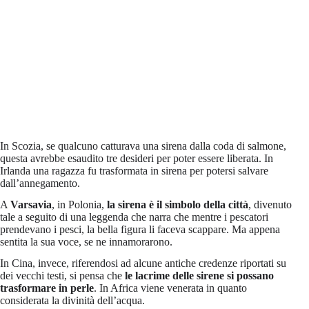
In Scozia, se qualcuno catturava una sirena dalla coda di salmone,
questa avrebbe esaudito tre desideri per poter essere liberata. In
Irlanda una ragazza fu trasformata in sirena per potersi salvare
dall’annegamento.
A
Varsavia
, in Polonia,
la sirena è il simbolo della città
, divenuto
tale a seguito di una leggenda che narra che mentre i pescatori
prendevano i pesci, la bella figura li faceva scappare. Ma appena
sentita la sua voce, se ne innamorarono.
In Cina, invece, riferendosi ad alcune antiche credenze riportati su
dei vecchi testi, si pensa che
le lacrime delle sirene si possano
trasformare in perle
. In Africa viene venerata in quanto
considerata la divinità dell’acqua.