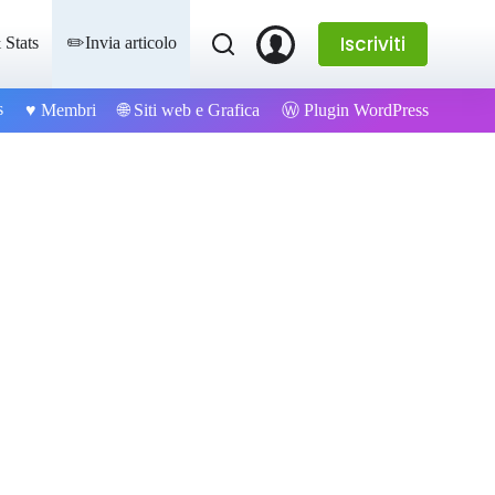
Iscriviti
 Stats
✏️Invia articolo
s
Ⓦ Plugin WordPress
♥️ Membri
🌐 Siti web e Grafica