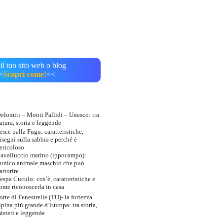
il tuo sito web o blog
>
Scopri come!
<<
olomiti – Monti Pallidi – Unesco: tra
atura, storia e leggende
esce palla Fugu: caratteristiche,
isegni sulla sabbia e perché è
ericoloso
avalluccio marino (ippocampo):
’unico animale maschio che può
artorire
espa Cuculo: cos’è, caratteristiche e
ome riconoscerla in casa
orte di Fenestrelle (TO)- la fortezza
lpina più grande d’Europa: tra storia,
isteri e leggende