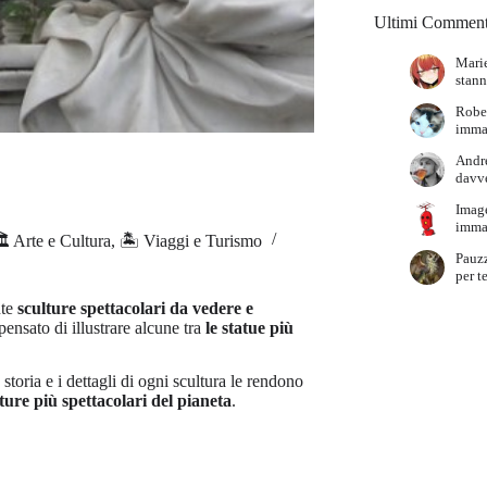
Ultimi Comment
Marie
stann
Robe
immag
Andr
davve
Imag
immag
️ Arte e Cultura
,
🏝️ Viaggi e Turismo
Pauz
per t
nte
sculture spettacolari da vedere e
 pensato di illustrare alcune tra
le statue più
storia e i dettagli di ogni scultura le rendono
lture più spettacolari del pianeta
.