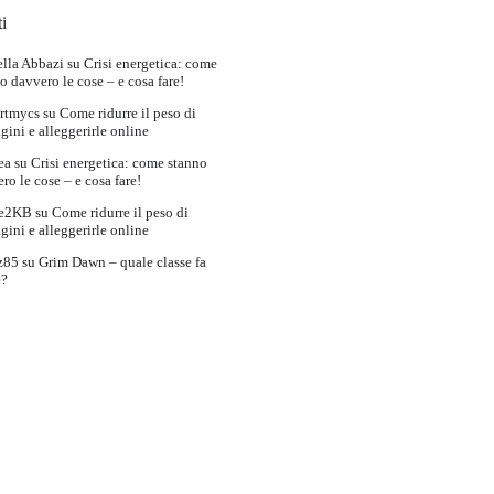
i
lla Abbazi
su
Crisi energetica: come
o davvero le cose – e cosa fare!
rtmycs
su
Come ridurre il peso di
ini e alleggerirle online
ea
su
Crisi energetica: come stanno
ro le cose – e cosa fare!
e2KB
su
Come ridurre il peso di
ini e alleggerirle online
z85
su
Grim Dawn – quale classe fa
e?