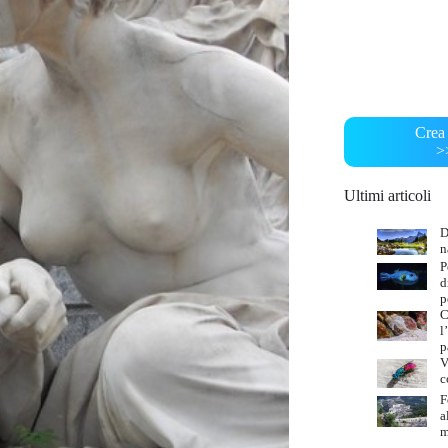
Crea 
>
Ultimi articoli
D
n
P
d
p
C
l
p
V
c
F
a
m