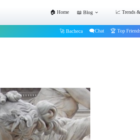
🏠 Home
📈 Trends &
📖 Blog
🗨️Chat
🏆 Top Friend
🚀 Bacheca