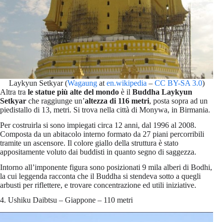
Laykyun Setkyar (
Wagaung
at
en.wikipedia
–
CC BY-SA 3.0
)
Altra tra
le statue più alte del mondo
è il
Buddha Laykyun
Setkyar
che raggiunge un’
altezza di 116 metri
, posta sopra ad un
piedistallo di 13, metri. Si trova nella città di Monywa, in Birmania.
Per costruirla si sono impiegati circa 12 anni, dal 1996 al 2008.
Composta da un abitacolo interno formato da 27 piani percorribili
tramite un ascensore. Il colore giallo della struttura è stato
appositamente voluto dai buddisti in quanto segno di saggezza.
Intorno all’imponente figura sono posizionati 9 mila alberi di Bodhi,
la cui leggenda racconta che il Buddha si stendeva sotto a quegli
arbusti per riflettere, e trovare concentrazione ed utili iniziative.
4. Ushiku Daibtsu – Giappone – 110 metri