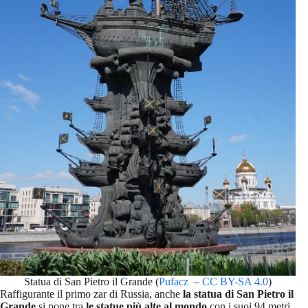
Statua di San Pietro il Grande (
Pufacz
–
CC BY-SA 4.0
)
Raffigurante il primo zar di Russia, anche
la statua di San Pietro il
Grande
si pone tra
le statue più alte al mondo
con i suoi 94 metri