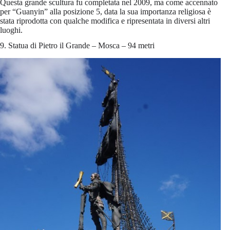
Questa grande scultura fu completata nel 2009, ma come accennato
per “Guanyin” alla posizione 5, data la sua importanza religiosa è
stata riprodotta con qualche modifica e ripresentata in diversi altri
luoghi.
9. Statua di Pietro il Grande – Mosca – 94 metri