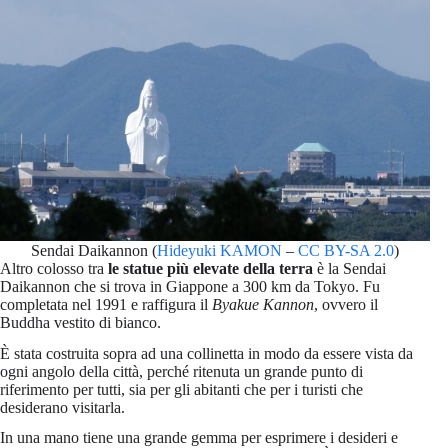
Sendai Daikannon (
Hideyuki KAMON
–
CC BY-SA 2.0
)
Altro colosso tra
le statue più elevate della terra
è la Sendai
Daikannon che si trova in Giappone a 300 km da Tokyo. Fu
completata nel 1991 e raffigura il
Byakue Kannon
, ovvero il
Buddha vestito di bianco.
È stata costruita sopra ad una collinetta in modo da essere vista da
ogni angolo della città, perché ritenuta un grande punto di
riferimento per tutti, sia per gli abitanti che per i turisti che
desiderano visitarla.
In una mano tiene una grande gemma per esprimere i desideri e