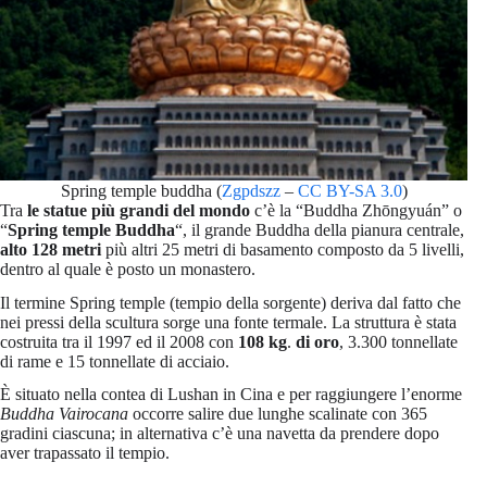
Spring temple buddha (
Zgpdszz
–
CC BY-SA 3.0
)
Tra
le statue più grandi del mondo
c’è la “Buddha Zhōngyuán” o
“
Spring temple Buddha
“, il grande Buddha della pianura centrale,
alto 128 metri
più altri 25 metri di basamento composto da 5 livelli,
dentro al quale è posto un monastero.
Il termine Spring temple (tempio della sorgente) deriva dal fatto che
nei pressi della scultura sorge una fonte termale. La struttura è stata
costruita tra il 1997 ed il 2008 con
108 kg
.
di oro
, 3.300 tonnellate
di rame e 15 tonnellate di acciaio.
È situato nella contea di Lushan in Cina e per raggiungere l’enorme
Buddha Vairocana
occorre salire due lunghe scalinate con 365
gradini ciascuna; in alternativa c’è una navetta da prendere dopo
aver trapassato il tempio.