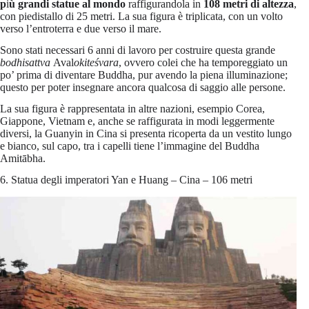
p
i
ù grandi statue al mondo
raffigurandola in
108 metri di altezza
,
con piedistallo di 25 metri. La sua figura è triplicata, con un volto
verso l’entroterra e due verso il mare.
Sono stati necessari 6 anni di lavoro per costruire questa grande
bodhisattva
Aval
okiteśvara
, ovvero colei che ha temporeggiato un
po’ prima di diventare Buddha, pur avendo la piena illuminazione;
questo per poter insegnare ancora qualcosa di saggio alle persone.
La sua figura è rappresentata in altre nazioni, esempio Corea,
Giappone, Vietnam e, anche se raffigurata in modi leggermente
diversi, la Guanyin in Cina si presenta ricoperta da un vestito lungo
e bianco, sul capo, tra i capelli tiene l’immagine del Buddha
Amitābha.
6. Statua degli imperatori Yan e Huang – Cina – 106 metri