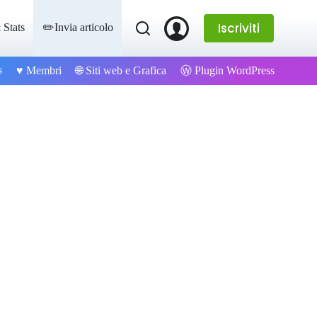
Iscriviti
 Stats
✏️Invia articolo
s
Ⓦ Plugin WordPress
♥️ Membri
🌐 Siti web e Grafica