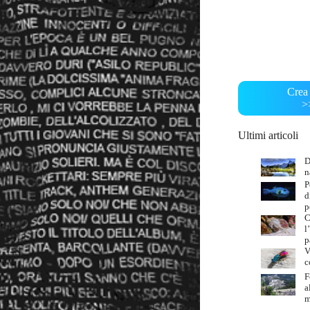
Crea 
>
Ultimi articoli
D
n
P
d
p
C
l
p
V
c
F
a
m