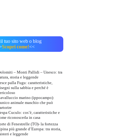
il tuo sito web o blog
>
Scopri come!
<<
olomiti – Monti Pallidi – Unesco: tra
atura, storia e leggende
esce palla Fugu: caratteristiche,
isegni sulla sabbia e perché è
ericoloso
avalluccio marino (ippocampo):
’unico animale maschio che può
artorire
espa Cuculo: cos’è, caratteristiche e
ome riconoscerla in casa
orte di Fenestrelle (TO)- la fortezza
lpina più grande d’Europa: tra storia,
isteri e leggende