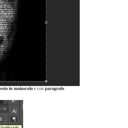
testo in maiuscolo
e con
paragrafo