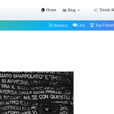
🏠 Home
📈 Trends &
📖 Blog
🗨️Chat
🏆 Top Friend
🚀 Bacheca