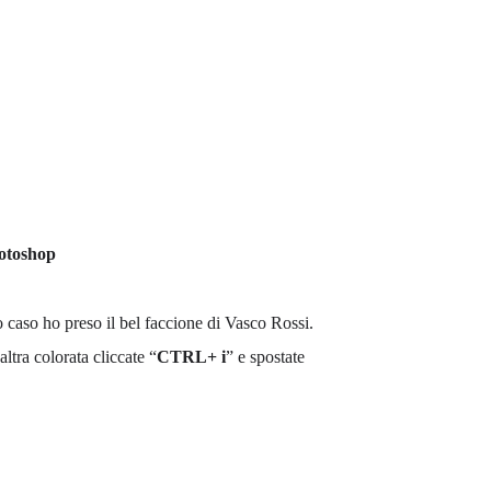
hotoshop
 caso ho preso il bel faccione di Vasco Rossi.
ltra colorata cliccate “
CTRL+ i
” e spostate