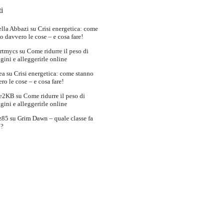
i
lla Abbazi
su
Crisi energetica: come
o davvero le cose – e cosa fare!
rtmycs
su
Come ridurre il peso di
ini e alleggerirle online
ea
su
Crisi energetica: come stanno
ro le cose – e cosa fare!
e2KB
su
Come ridurre il peso di
ini e alleggerirle online
z85
su
Grim Dawn – quale classe fa
e?