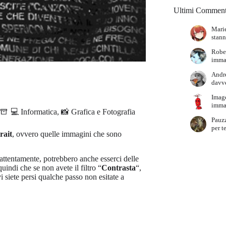
Ultimi Comment
Marie
stann
Robe
immag
Andr
davve
Imag
immag
💻 Informatica
,
📸 Grafica e Fotografia
Pauz
per t
rait
, ovvero quelle immagini che sono
attentamente, potrebbero anche esserci delle
uindi che se non avete il filtro “
Contrasta
“,
i siete persi qualche passo non esitate a