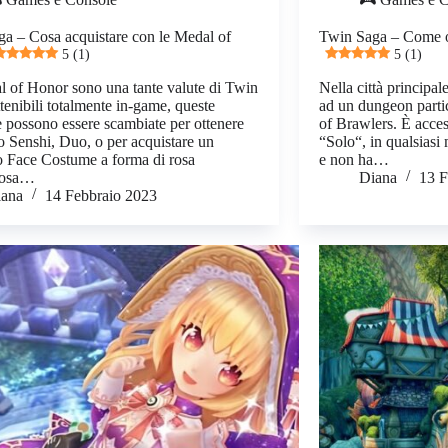
a – Cosa acquistare con le Medal of
Twin Saga – Come ot
5 (1)
5 (1)
 of Honor sono una tante valute di Twin
Nella città principale
tenibili totalmente in-game, queste
ad un dungeon partic
 possono essere scambiate per ottenere
of Brawlers. È acces
 Senshi, Duo, o per acquistare un
“Solo“, in qualsiasi
o Face Costume a forma di rosa
e non ha…
 rosa…
Diana
13 F
iana
14 Febbraio 2023