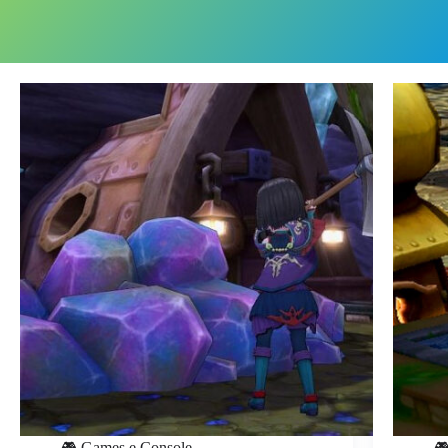
🎮 Games e Console
🎮