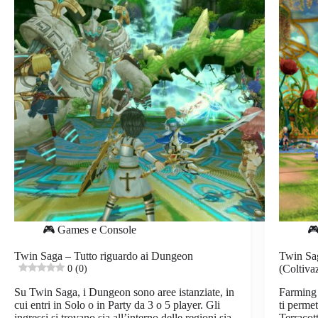
🎮 Games e Console
🎮
Twin Saga – Tutto riguardo ai Dungeon
Twin Sa
0 (0)
(Coltiva
Su Twin Saga, i Dungeon sono aree istanziate, in
Farming 
cui entri in Solo o in Party da 3 o 5 player. Gli
ti permet
ingressi si trovano sia all’interno delle regioni sia
Terracot