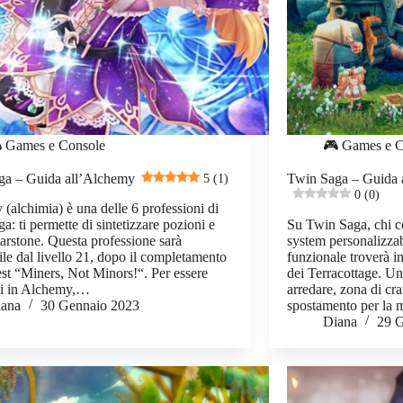
 Games e Console
🎮 Games e C
ga – Guida all’Alchemy
5 (1)
Twin Saga – Guida a
0 (0)
(alchimia) è una delle 6 professioni di
a: ti permette di sintetizzare pozioni e
Su Twin Saga, chi c
tarstone. Questa professione sarà
system personalizzab
ile dal livello 21, dopo il completamento
funzionale troverà in
est “Miners, Not Minors!“. Per essere
dei Terracottage. Un
i in Alchemy,…
arredare, zona di cra
iana
30 Gennaio 2023
spostamento per la 
Diana
29 G