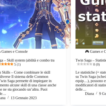
 Games e Console
🎮 Games e C
a – Skill system (abilità e combo tra
Twin Saga – Statistic
5 (1)
0 (0)
Skills – Come combinare le skill
Le statistiche (= sta
i diverse Il sistema delle Common
su Twin Saga (sched
 Twin Saga permette di impiegare in
equip…), possono ess
mento alcune skill di una classe anche
modificatori di stati
e ne sta giocando un’altra. Puoi
delle…
rle…
Diana
9 Ge
iana
13 Gennaio 2023