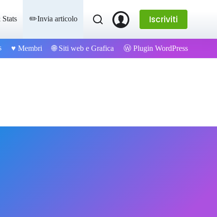
Iscriviti
 Stats
✏️Invia articolo
s
Ⓦ Plugin WordPress
♥️ Membri
🌐 Siti web e Grafica