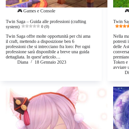
🎮 Games e Console
🎮
Twin Saga – Guida alle professioni (crafting
Twin Sag
system)
0 (0)
Twin Saga offre molte opportunità per chi ama
Nella ma
il craft, mettendo a disposizione ben 6
potresti 
professioni che si intrecciano fra loro: Per ogni
delle As
professione sarà disponibile a breve una guida
conversa
dettagliata. In quest’articolo…
premiano
Diana
18 Gennaio 2023
Token e 
avviare
D