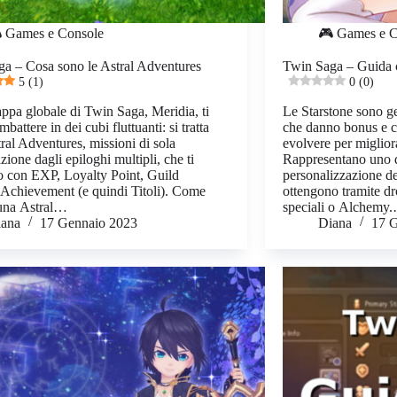
 Games e Console
🎮 Games e C
a – Cosa sono le Astral Adventures
Twin Saga – Guida c
5 (1)
0 (0)
ppa globale di Twin Saga, Meridia, ti
Le Starstone sono ge
imbattere in dei cubi fluttuanti: si tratta
che danno bonus e ch
tral Adventures, missioni di sola
evolvere per migliora
zione dagli epiloghi multipli, che ti
Rappresentano uno de
 con EXP, Loyalty Point, Guild
personalizzazione del
Achievement (e quindi Titoli). Come
ottengono tramite dr
 una Astral…
speciali o Alchemy
iana
17 Gennaio 2023
Diana
17 G