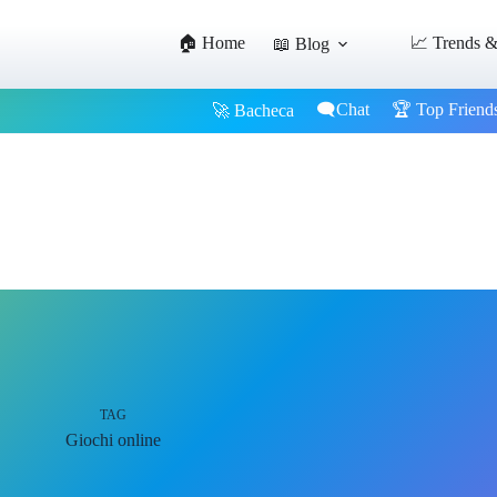
🏠 Home
📈 Trends &
📖 Blog
🗨️Chat
🏆 Top Friend
🚀 Bacheca
TAG
Giochi online