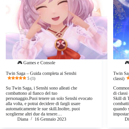
🎮 Games e Console
🎮
Twin Saga – Guida completa ai Senshi
Twin Sag
5 (1)
classi)
Su Twin Saga, i Senshi sono alleati che
Common 
combattono al fianco del tuo
di class
personaggio.Puoi tenere un solo Senshi evocato
Skill di
alla volta, e potrai decidere di fargli usare
combatti
automaticamente le sue skill.Inoltre, puoi
quando s
sceglierne altri due da tenere…
imposta
Diana
16 Gennaio 2023
D