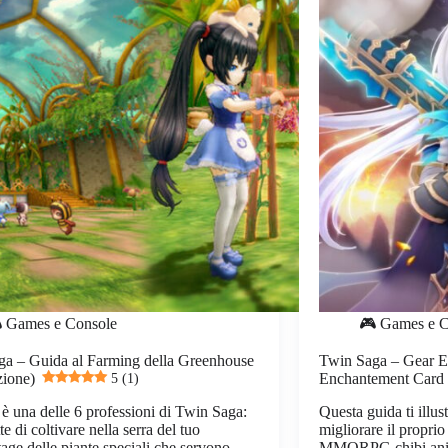
 Games e Console
🎮 Games e C
ga – Guida al Farming della Greenhouse
Twin Saga – Gear E
zione)
5 (1)
Enchantement Card
è una delle 6 professioni di Twin Saga:
Questa guida ti illust
te di coltivare nella serra del tuo
migliorare il propri
tage delle piante speciali che servono
MMORPG chibi anim