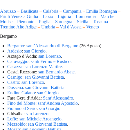
Abruzzo
–
Basilicata
–
Calabria
–
Campania
–
Emilia Romagna
–
Friuli Venezia Giulia
–
Lazio
–
Liguria
–
Lombardia
–
Marche
–
Molise
–
Piemonte
–
Puglia
–
Sardegna
–
Sicilia
–
Toscana
–
Trentino Alto Adige
–
Umbria
–
Val d’Aosta
–
Veneto
Bergamo
Bergamo
:
sant’Alessandro di Bergamo
(26 Agosto).
Ardesio
:
san Giorgio
.
Arzago d’Adda:
san Lorenzo
.
Caravaggio
:
santi Fermo e Rustico
.
Casazza
:
san Lorenzo Martire
.
Castel Rozzone:
san Bernardo Abate
.
Casnigo
:
san Giovanni Battista
.
Castro
:
san Lorenzo
.
Dossena
:
san Giovanni Battista
.
Endine Gaiano
:
san Giorgio
.
Fara Gera d’Adda:
Sant’Alessandro
.
Fino del Monte
:
sant’Andrea Apostolo
.
Fiorano al Serio
:
san Giorgio
.
Ghisalba:
san Lorenzo
.
Leffe
:
san Michele Arcangelo
.
Mezzoldo
:
san Giovanni Battista
.
Mozzo
:
san Giovanni Battista
.