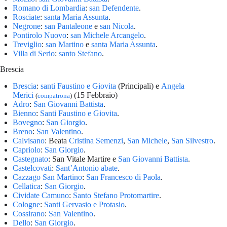
Romano di Lombardia
:
san Defendente
.
Rosciate
:
santa Maria Assunta
.
Negrone
:
san Pantaleone
e
san Nicola
.
Pontirolo Nuovo
:
san Michele Arcangelo
.
Treviglio
:
san Martino
e
santa Maria Assunta
.
Villa di Serio
:
santo Stefano
.
Brescia
Brescia
:
santi Faustino e Giovita
(Principali) e
Angela
Merici
(15 Febbraio)
(
compatrona
)
Adro
:
San Giovanni Battista
.
Bienno
:
Santi Faustino e Giovita
.
Bovegno
:
San Giorgio
.
Breno
:
San Valentino
.
Calvisano
: Beata
Cristina Semenzi
,
San Michele
,
San Silvestro
.
Capriolo
:
San Giorgio
.
Castegnato
: San Vitale Martire e
San Giovanni Battista
.
Castelcovati
:
Sant’Antonio abate
.
Cazzago San Martino
:
San Francesco di Paola
.
Cellatica
:
San Giorgio
.
Cividate Camuno
:
Santo Stefano Protomartire
.
Cologne
:
Santi Gervasio e Protasio
.
Cossirano
:
San Valentino
.
Dello
:
San Giorgio
.