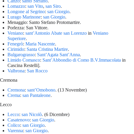
Canzo
:
santo Stefano
.
Lomazzo
:
san Vito
,
san Siro
.
Longone al Segrino
:
san Giorgio
.
Lurago Marinone
:
san Giorgio
.
Menaggio: Santo Stefano Protomartire.
Porlezza: San Vittore.
Veniano
:
sant’Antonio Abate
san Lorenzo
in
Veniano
Superiore
.
Fenegrò
:
Maria Nascente
.
Cirimido
:
Santa Cristina Martire
.
Bulgarograsso
:
Sant’Agata
Sant’Anna
.
Limido Comasco
:
Sant’Abbondio di Como
B.V.Immacolata
in
Cascina Restelli].
Valbrona
:
San Rocco
Cremona
Cremona
:
sant’Omobono
. (13 Novembre)
Crema
:
san Pantaleone
.
Lecco
Lecco
:
san Nicolò
. (6 Dicembre)
Casatenovo
:
san Giorgio
.
Colico
:
san Giorgio
.
Varenna
:
san Giorgio
.