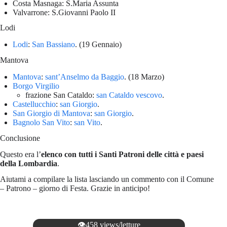
Costa Masnaga: S.Maria Assunta
Valvarrone: S.Giovanni Paolo II
Lodi
Lodi
:
San Bassiano
. (19 Gennaio)
Mantova
Mantova
:
sant’Anselmo da Baggio
. (18 Marzo)
Borgo Virgilio
frazione San Cataldo:
san Cataldo vescovo
.
Castellucchio
:
san Giorgio
.
San Giorgio di Mantova
:
san Giorgio
.
Bagnolo San Vito
:
san Vito
.
Conclusione
Questo era l’
elenco con tutti i Santi Patroni delle città e paesi
della Lombardia
.
Aiutami a compilare la lista lasciando un commento con il Comune
– Patrono – giorno di Festa. Grazie in anticipo!
👁️458 views/letture