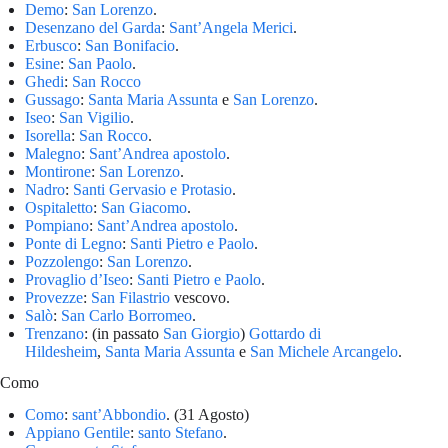
Demo
:
San Lorenzo
.
Desenzano del Garda
:
Sant’Angela Merici
.
Erbusco
:
San Bonifacio
.
Esine
:
San Paolo
.
Ghedi
:
San Rocco
Gussago
:
Santa Maria Assunta
e
San Lorenzo
.
Iseo
:
San Vigilio
.
Isorella
:
San Rocco
.
Malegno
:
Sant’Andrea apostolo
.
Montirone
:
San Lorenzo
.
Nadro
:
Santi Gervasio e Protasio
.
Ospitaletto
:
San Giacomo
.
Pompiano
:
Sant’Andrea apostolo
.
Ponte di Legno
:
Santi Pietro e Paolo
.
Pozzolengo
:
San Lorenzo
.
Provaglio d’Iseo
:
Santi Pietro e Paolo
.
Provezze
:
San Filastrio
vescovo.
Salò
:
San Carlo Borromeo
.
Trenzano
: (in passato
San Giorgio
)
Gottardo di
Hildesheim
,
Santa Maria Assunta
e
San Michele Arcangelo
.
Como
Como
:
sant’Abbondio
. (31 Agosto)
Appiano Gentile
:
santo Stefano
.