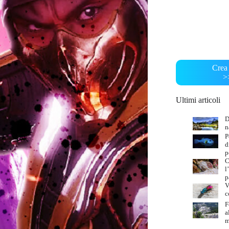
Crea 
>
Ultimi articoli
D
n
P
d
p
C
l
p
V
c
F
a
m