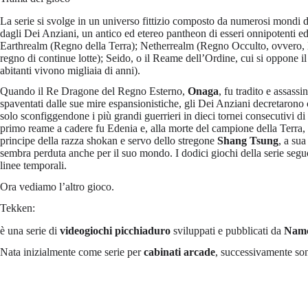
La serie si svolge in un universo fittizio composto da numerosi mondi de
dagli Dei Anziani, un antico ed etereo pantheon di esseri onnipotenti ed e
Earthrealm (Regno della Terra); Netherrealm (Regno Occulto, ovvero, 
regno di continue lotte); Seido, o il Reame dell’Ordine, cui si oppone 
abitanti vivono migliaia di anni).
Quando il Re Dragone del Regno Esterno,
Onaga
, fu tradito e assass
spaventati dalle sue mire espansionistiche, gli Dei Anziani decretarono
solo sconfiggendone i più grandi guerrieri in dieci tornei consecutivi di
primo reame a cadere fu Edenia e, alla morte del campione della Terra
principe della razza shokan e servo dello stregone
Shang Tsung
, a su
sembra perduta anche per il suo mondo. I dodici giochi della serie segu
linee temporali.
Ora vediamo l’altro gioco.
Tekken:
è una serie di
videogiochi picchiaduro
sviluppati e pubblicati da
Nam
Nata inizialmente come serie per
cabinati arcade
, successivamente son