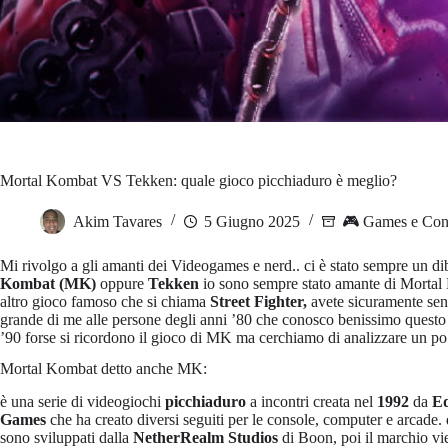
Mortal Kombat VS Tekken: quale gioco picchiaduro è meglio?
Akim Tavares
5 Giugno 2025
🎮 Games e Con
Mi rivolgo a gli amanti dei Videogames e nerd.. ci è stato sempre un di
Kombat (MK)
oppure
Tekken
io sono sempre stato amante di Mortal 
altro gioco famoso che si chiama
Street Fighter,
avete sicuramente sent
grande di me alle persone degli anni ’80 che conosco benissimo questo
’90 forse si ricordono il gioco di MK ma cerchiamo di analizzare un po 
Mortal Kombat detto anche MK:
è una serie di videogiochi
picchiaduro
a incontri creata nel
1992
da
E
Games
che ha creato diversi seguiti per le console, computer e arcade. 
sono sviluppati dalla
NetherRealm Studios
di Boon, poi il marchio vi