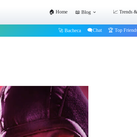
🏠 Home
📈 Trends &
📖 Blog
🗨️Chat
🏆 Top Friend
🚀 Bacheca