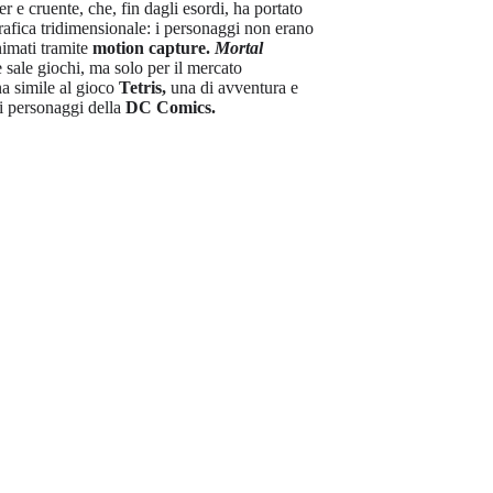
ter e cruente, che, fin dagli esordi, ha portato
 grafica tridimensionale: i personaggi non erano
nimati tramite
motion capture.
Mortal
e sale giochi, ma solo per il mercato
na simile al gioco
Tetris,
una di avventura e
 i personaggi della
DC Comics.