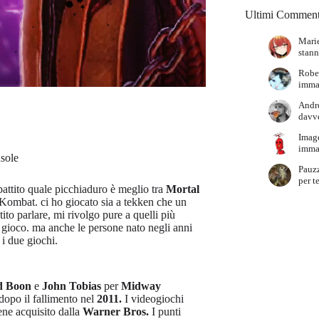
Ultimi Comment
Marie
stann
Robe
immag
Andr
davve
Imag
immag
sole
Pauz
per t
battito quale picchiaduro è meglio tra
Mortal
Kombat. ci ho giocato sia a tekken che un
ito parlare, mi rivolgo pure a quelli più
 gioco. ma anche le persone nato negli anni
i due giochi.
d Boon
e
John Tobias
per
Midway
dopo il fallimento nel
2011.
I videogiochi
ene acquisito dalla
Warner Bros.
I punti