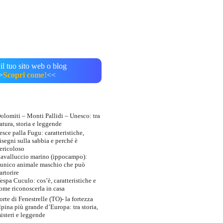
il tuo sito web o blog
>
Scopri come!
<<
olomiti – Monti Pallidi – Unesco: tra
atura, storia e leggende
esce palla Fugu: caratteristiche,
isegni sulla sabbia e perché è
ericoloso
avalluccio marino (ippocampo):
’unico animale maschio che può
artorire
espa Cuculo: cos’è, caratteristiche e
ome riconoscerla in casa
orte di Fenestrelle (TO)- la fortezza
lpina più grande d’Europa: tra storia,
isteri e leggende