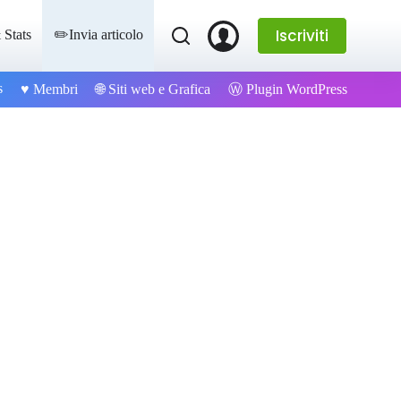
Iscriviti
 Stats
✏️Invia articolo
s
Ⓦ Plugin WordPress
♥️ Membri
🌐 Siti web e Grafica