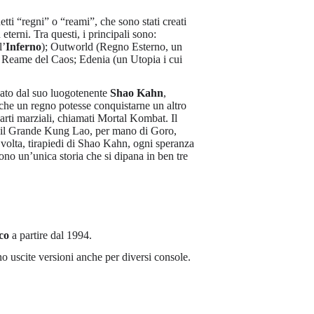
tti “regni” o “reami”, che sono stati creati
terni. Tra questi, i principali sono:
l’
Inferno
); Outworld (Regno Esterno, un
il Reame del Caos; Edenia (un Utopia i cui
inato dal suo luogotenente
Shao Kahn
,
 che un regno potesse conquistarne un altro
 arti marziali, chiamati Mortal Kombat. Il
, il Grande Kung Lao, per mano di Goro,
a volta, tirapiedi di Shao Kahn, ogni speranza
ono un’unica storia che si dipana in ben tre
co
a partire dal 1994.
o uscite versioni anche per diversi console.