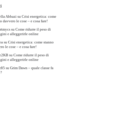
i
lla Abbazi
su
Crisi energetica: come
o davvero le cose – e cosa fare!
rtmycs
su
Come ridurre il peso di
ini e alleggerirle online
ea
su
Crisi energetica: come stanno
ro le cose – e cosa fare!
e2KB
su
Come ridurre il peso di
ini e alleggerirle online
z85
su
Grim Dawn – quale classe fa
e?