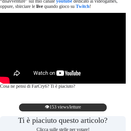
“disavventure” sul mio canale
youtube
dedicato ai videogames,
oppure, sbirciare le
live
quando gioco su
Twitch
!
Cosa ne pensi di FarCry6? Ti è piaciuto?
👁️153 views/letture
Ti è piaciuto questo articolo?
Clicca sulle stelle per votare!