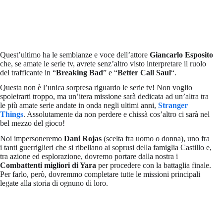
Quest’ultimo ha le sembianze e voce dell’attore
Giancarlo Esposito
che, se amate le serie tv, avrete senz’altro visto interpretare il ruolo
del trafficante in “
Breaking Bad
” e “
Better Call Saul
“.
Questa non è l’unica sorpresa riguardo le serie tv! Non voglio
spoleirarti troppo, ma un’itera missione sarà dedicata ad un’altra tra
le più amate serie andate in onda negli ultimi anni,
Stranger
Things
. Assolutamente da non perdere e chissà cos’altro ci sarà nel
bel mezzo del gioco!
Noi impersoneremo
Dani Rojas
(scelta fra uomo o donna), uno fra
i tanti guerriglieri che si ribellano ai soprusi della famiglia Castillo e,
tra azione ed esplorazione, dovremo portare dalla nostra i
Combattenti migliori di Yara
per procedere con la battaglia finale.
Per farlo, però, dovremmo completare tutte le missioni principali
legate alla storia di ognuno di loro.