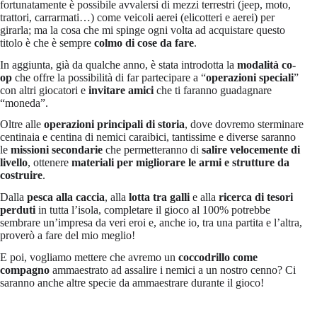
fortunatamente è possibile avvalersi di mezzi terrestri (jeep, moto,
trattori, carrarmati…) come veicoli aerei (elicotteri e aerei) per
girarla; ma la cosa che mi spinge ogni volta ad acquistare questo
titolo è che è sempre
colmo di cose da fare
.
In aggiunta, già da qualche anno, è stata introdotta la
modalità co-
op
che offre la possibilità di far partecipare a “
operazioni speciali
”
con altri giocatori e
invitare amici
che ti faranno guadagnare
“moneda”.
Oltre alle
operazioni principali di storia
, dove dovremo sterminare
centinaia e centina di nemici caraibici, tantissime e diverse saranno
le
missioni secondarie
che permetteranno di
salire velocemente di
livello
, ottenere
materiali per migliorare le armi e strutture da
costruire
.
Dalla
pesca alla caccia
, alla
lotta tra galli
e alla
ricerca di tesori
perduti
in tutta l’isola, completare il gioco al 100% potrebbe
sembrare un’impresa da veri eroi e, anche io, tra una partita e l’altra,
proverò a fare del mio meglio!
E poi, vogliamo mettere che avremo un
coccodrillo come
compagno
ammaestrato ad assalire i nemici a un nostro cenno? Ci
saranno anche altre specie da ammaestrare durante il gioco!