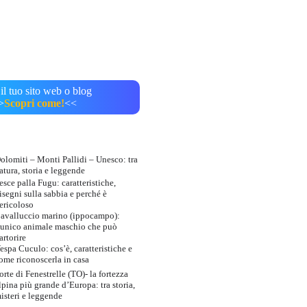
il tuo sito web o blog
>
Scopri come!
<<
olomiti – Monti Pallidi – Unesco: tra
atura, storia e leggende
esce palla Fugu: caratteristiche,
isegni sulla sabbia e perché è
ericoloso
avalluccio marino (ippocampo):
’unico animale maschio che può
artorire
espa Cuculo: cos’è, caratteristiche e
ome riconoscerla in casa
orte di Fenestrelle (TO)- la fortezza
lpina più grande d’Europa: tra storia,
isteri e leggende