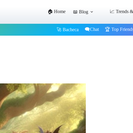
🏠 Home
📈 Trends &
📖 Blog
🗨️Chat
🏆 Top Friend
🚀 Bacheca