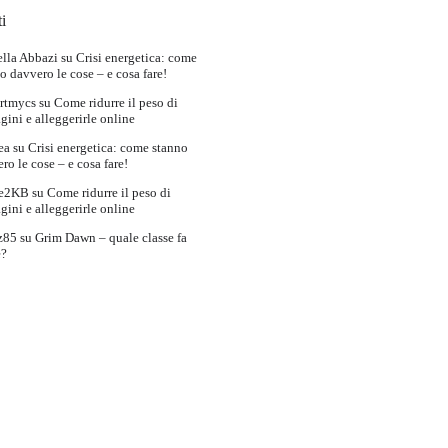
i
lla Abbazi
su
Crisi energetica: come
o davvero le cose – e cosa fare!
rtmycs
su
Come ridurre il peso di
ini e alleggerirle online
ea
su
Crisi energetica: come stanno
ro le cose – e cosa fare!
e2KB
su
Come ridurre il peso di
ini e alleggerirle online
z85
su
Grim Dawn – quale classe fa
e?