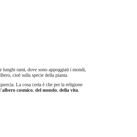
 e lunghi rami, dove sono appoggiati i mondi,
lbero, cioè sulla specie della pianta.
a quercia. La cosa certa è che per la religione
l’
albero cosmico
,
del mondo
,
della vita
.