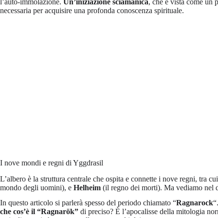
l’auto-immolazione.
Un’iniziazione sciamanica
, che è vista come un p
necessaria per acquisire una profonda conoscenza spirituale.
I nove mondi e regni di Yggdrasil
L’albero è la struttura centrale che ospita e connette i nove regni, tra cu
mondo degli uomini), e
Helheim
(il regno dei morti). Ma vediamo nel d
In questo articolo si parlerà spesso del periodo chiamato “
Ragnarock
“
che cos’è il “Ragnarök”
di preciso? È l’apocalisse della mitologia no