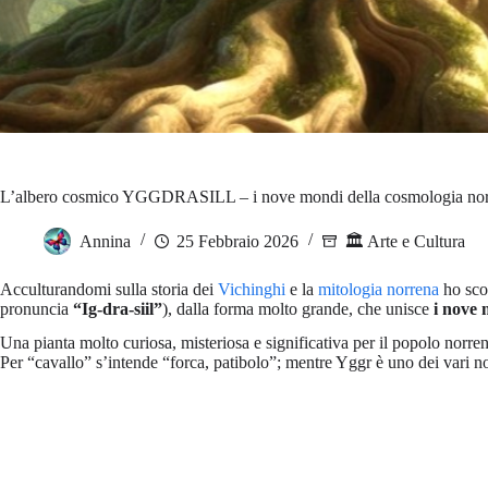
L’albero cosmico YGGDRASILL – i nove mondi della cosmologia nor
Annina
25 Febbraio 2026
🏛️ Arte e Cultura
Acculturandomi sulla storia dei
Vich
i
nghi
e la
mitologia norrena
ho scop
pronuncia
“Ig-dra-siil”
), dalla forma molto grande, che unisce
i nove 
Una pianta molto curiosa, misteriosa e significativa per il popolo norren
Per “cavallo” s’intende “forca, patibolo”; mentre Yggr è uno dei vari 