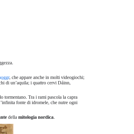
ggezza.
hǫggr
, che appare anche in molti videogiochi;
cchi di un’aquila; i quattro cervi Dáinn,
 lo tormentano. Tra i rami pascola la capra
infinita fonte di idromele, che nutre ogni
ante
della
mitologia nordica
.