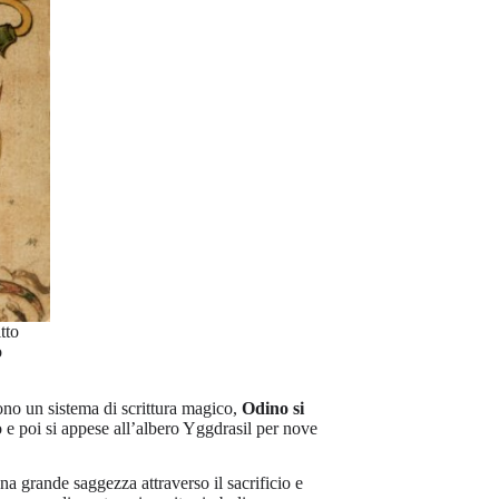
tto
o
sono un sistema di scrittura magico,
Odino si
 e poi si appese all’albero Yggdrasil per nove
una grande saggezza attraverso il sacrificio e