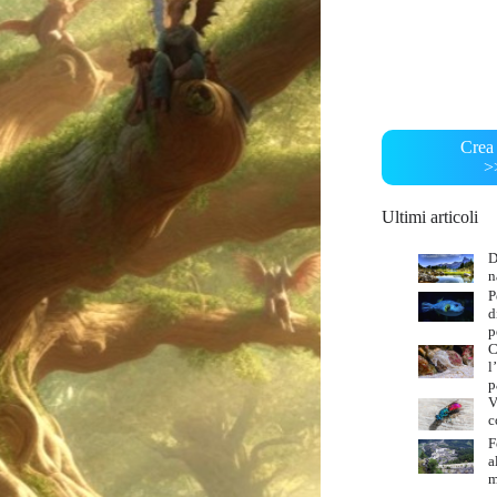
Crea 
>
Ultimi articoli
D
n
P
d
p
C
l
p
V
c
F
a
m