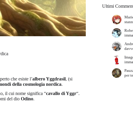
Ultimi Comment
Marie
stann
Robe
immag
Andr
davve
dica
Imag
immag
Pauz
per t
erto che esiste l’
albero Yggdrasil
, (si
mondi della cosmologia nordica
.
o, il cui nome significa “
cavallo di Yggr
“.
nomi del dio
Odino
.