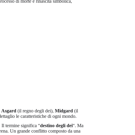
rocesso di morte e rinascita simbolica,
i
Asgard
(il regno degli dei),
Midgard
(il
ettaglio le caratteristiche di ogni mondo.
. Il termine significa “
destino degli dei
“. Ma
rrena. Un grande conflitto composto da una