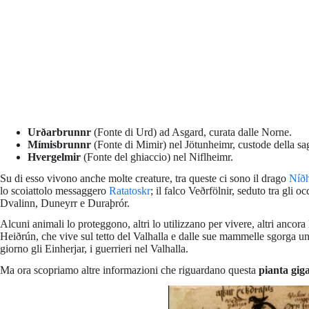
Urðarbrunnr
(Fonte di Urd) ad Asgard, curata dalle Norne.
Mímisbrunnr
(Fonte di Mimir) nel Jötunheimr, custode della sa
Hvergelmir
(Fonte del ghiaccio) nel Niflheimr.
Su di esso vivono anche molte creature, tra queste ci sono il drago
Níð
lo scoiattolo messaggero
Ratatoskr
; il falco Veðrfölnir, seduto tra gli o
Dvalinn, Duneyrr e Duraþrór.
Alcuni animali lo proteggono, altri lo utilizzano per vivere, altri ancora
Heiðrún, che vive sul tetto del Valhalla e dalle sue mammelle sgorga un’
giorno gli Einherjar, i guerrieri nel Valhalla.
Ma ora scopriamo altre informazioni che riguardano questa
pianta gig