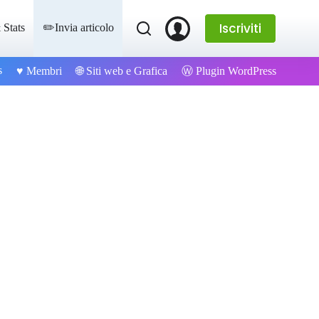
Iscriviti
 Stats
✏️Invia articolo
s
Ⓦ Plugin WordPress
♥️ Membri
🌐 Siti web e Grafica