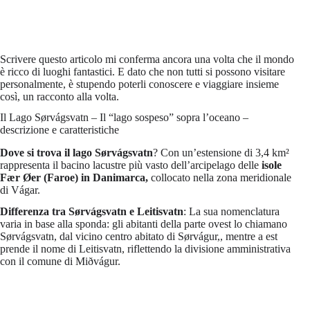
Scrivere questo articolo mi conferma ancora una volta che il mondo
è ricco di luoghi fantastici. E dato che non tutti si possono visitare
personalmente, è stupendo poterli conoscere e viaggiare insieme
così, un racconto alla volta.
Il Lago Sørvágsvatn – Il “lago sospeso” sopra l’oceano –
descrizione e caratteristiche
Dove si trova il lago Sørvágsvatn
? Con un’estensione di 3,4 km²
rappresenta il bacino lacustre più vasto dell’arcipelago delle
isole
Fær Øer (Faroe)
in Danimarca,
collocato nella zona meridionale
di Vágar.
Differenza tra Sørvágsvatn e Leitisvatn
: La sua nomenclatura
varia in base alla sponda: gli abitanti della parte ovest lo chiamano
Sørvágsvatn, dal vicino centro abitato di Sørvágur,, mentre a est
prende il nome di Leitisvatn, riflettendo la divisione amministrativa
con il comune di Miðvágur.