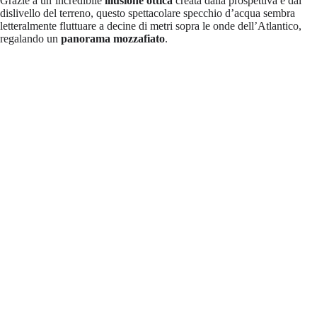
Grazie a un’incredibile
illusione ottica
creata dalla prospettiva e dal
dislivello del terreno, questo spettacolare specchio d’acqua sembra
letteralmente fluttuare a decine di metri sopra le onde dell’Atlantico,
regalando un
panorama mozzafiato
.