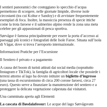
I sentieri panoramici che costeggiano lo specchio d’acqua
permettono di scorgere, nelle giornate limpide, diverse isole
circostanti (tra cui Koltur e Sandoy) e di avvistare frequentemente
esemplari di foca. Inoltre, la massiccia presenza di specie ittiche
come la trota faroese e il salmerino alpino rende la zona una meta
celebre per gli appassionati di pesca sportiva.
Sørvágur è famosa principalmente per essere la porta d’accesso ai
paesaggi più iconici e fotografati delle Isole Faroe. Situata sull’isola
di Vágar, dove si trova l’aeroporto internazionale.
Informazioni Pratiche per l’Escursione
Il Sentiero è privato e a pagamento
A causa del boom di turisti attirati dai social media (soprattutto
Instagram e TikTok), la famiglia di agricoltori locale che possiede i
terreni attorno al lago ha dovuto istituire un
biglietto d’ingresso
(una tassa di escursionismo di circa 200 corone faroesi, circa 27
euro). Questo serve a finanziare la manutenzione del sentiero e a
proteggere la delicata vegetazione calpestata dai visitatori.
Una camminata aperta agli Elementi
La cascata di Bøsdalafossur:
Le acque del lago Sørvágsvatn