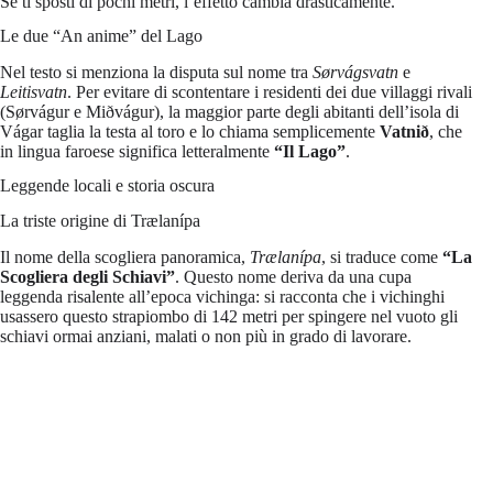
Se ti sposti di pochi metri, l’effetto cambia drasticamente.
Le due “An anime” del Lago
Nel testo si menziona la disputa sul nome tra
Sørvágsvatn
e
Leitisvatn
. Per evitare di scontentare i residenti dei due villaggi rivali
(Sørvágur e Miðvágur), la maggior parte degli abitanti dell’isola di
Vágar taglia la testa al toro e lo chiama semplicemente
Vatnið
, che
in lingua faroese significa letteralmente
“Il Lago”
.
Leggende locali e storia oscura
La triste origine di Trælanípa
Il nome della scogliera panoramica,
Trælanípa
, si traduce come
“La
Scogliera degli Schiavi”
. Questo nome deriva da una cupa
leggenda risalente all’epoca vichinga: si racconta che i vichinghi
usassero questo strapiombo di 142 metri per spingere nel vuoto gli
schiavi ormai anziani, malati o non più in grado di lavorare.