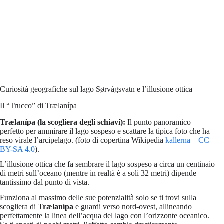
Curiosità geografiche sul lago Sørvágsvatn e l’illusione ottica
Il “Trucco” di Trælanípa
Trælanípa (la scogliera degli schiavi):
Il punto panoramico
perfetto per ammirare il lago sospeso e scattare la tipica foto che ha
reso virale l’arcipelago. (foto di copertina Wikipedia
kallerna
–
CC
BY-SA 4.0
).
L’illusione ottica che fa sembrare il lago sospeso a circa un centinaio
di metri sull’oceano (mentre in realtà è a soli 32 metri) dipende
tantissimo dal punto di vista.
Funziona al massimo delle sue potenzialità solo se ti trovi sulla
scogliera di
Trælanípa
e guardi verso nord-ovest, allineando
perfettamente la linea dell’acqua del lago con l’orizzonte oceanico.