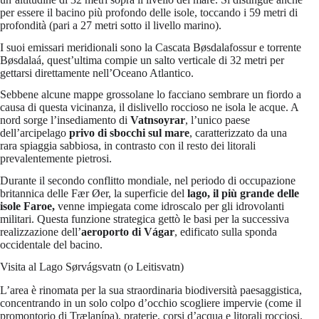
per essere il bacino più profondo delle isole, toccando i 59 metri di
profondità (pari a 27 metri sotto il livello marino).
I suoi emissari meridionali sono la Cascata Bøsdalafossur e torrente
Bøsdalaá, quest’ultima compie un salto verticale di 32 metri per
gettarsi direttamente nell’Oceano Atlantico.
Sebbene alcune mappe grossolane lo facciano sembrare un fiordo a
causa di questa vicinanza, il dislivello roccioso ne isola le acque. A
nord sorge l’insediamento di
Vatnsoyrar
, l’unico paese
dell’arcipelago
privo di sbocchi sul mare
, caratterizzato da una
rara spiaggia sabbiosa, in contrasto con il resto dei litorali
prevalentemente pietrosi.
Durante il secondo conflitto mondiale, nel periodo di occupazione
britannica delle Fær Øer, la superficie del
lago, il più grande delle
isole Faroe,
venne impiegata come idroscalo per gli idrovolanti
militari. Questa funzione strategica gettò le basi per la successiva
realizzazione dell’
aeroporto di Vágar
, edificato sulla sponda
occidentale del bacino.
Visita al Lago Sørvágsvatn (o Leitisvatn)
L’area è rinomata per la sua straordinaria biodiversità paesaggistica,
concentrando in un solo colpo d’occhio scogliere impervie (come il
promontorio di Trælanípa), praterie, corsi d’acqua e litorali rocciosi.