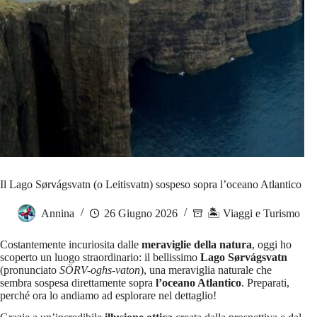
Il Lago Sørvágsvatn (o Leitisvatn) sospeso sopra l’oceano Atlantico
Annina
26 Giugno 2026
🏝️ Viaggi e Turismo
Costantemente incuriosita dalle
meraviglie della natura
, oggi ho
scoperto un luogo straordinario: il bellissimo
Lago Sørvágsvatn
(pronunciato
SÖRV-oghs-vaton
), una meraviglia naturale che
sembra sospesa direttamente sopra
l’oceano Atlantico
. Preparati,
perché ora lo andiamo ad esplorare nel dettaglio!