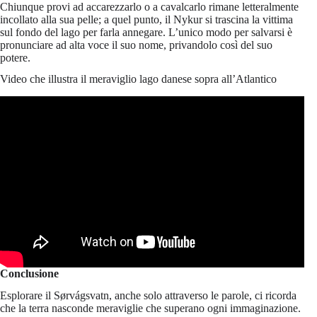
Chiunque provi ad accarezzarlo o a cavalcarlo rimane letteralmente
incollato alla sua pelle; a quel punto, il Nykur si trascina la vittima
sul fondo del lago per farla annegare. L’unico modo per salvarsi è
pronunciare ad alta voce il suo nome, privandolo così del suo
potere.
Video che illustra il meraviglio lago danese sopra all’Atlantico
Conclusione
Esplorare il Sørvágsvatn, anche solo attraverso le parole, ci ricorda
che la terra nasconde meraviglie che superano ogni immaginazione.