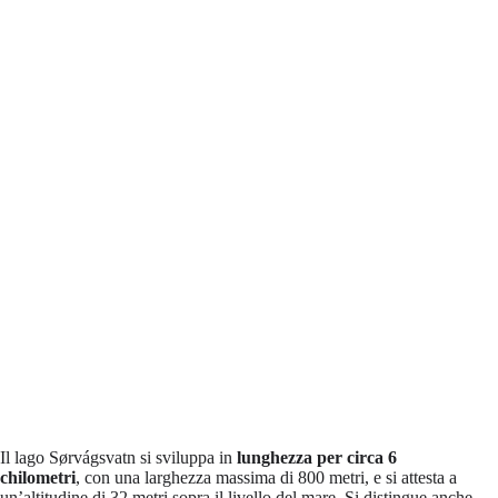
Il lago Sørvágsvatn si sviluppa in
lunghezza per circa 6
chilometri
, con una larghezza massima di 800 metri, e si attesta a
un’altitudine di 32 metri sopra il livello del mare. Si distingue anche