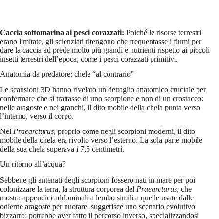
Caccia sottomarina ai pesci corazzati:
Poiché le risorse terrestri
erano limitate, gli scienziati ritengono che frequentasse i fiumi per
dare la caccia ad prede molto più grandi e nutrienti rispetto ai piccoli
insetti terrestri dell’epoca, come i pesci corazzati primitivi.
Anatomia da predatore: chele “al contrario”
Le scansioni 3D hanno rivelato un dettaglio anatomico cruciale per
confermare che si trattasse di uno scorpione e non di un crostaceo:
nelle aragoste e nei granchi, il dito mobile della chela punta verso
l’interno, verso il corpo.
Nel
Praearcturus
, proprio come negli scorpioni moderni, il dito
mobile della chela era rivolto verso l’esterno. La sola parte mobile
della sua chela superava i 7,5 centimetri.
Un ritorno all’acqua?
Sebbene gli antenati degli scorpioni fossero nati in mare per poi
colonizzare la terra, la struttura corporea del
Praearcturus
, che
mostra appendici addominali a lembo simili a quelle usate dalle
odierne aragoste per nuotare, suggerisce uno scenario evolutivo
bizzarro: potrebbe aver fatto il percorso inverso, specializzandosi