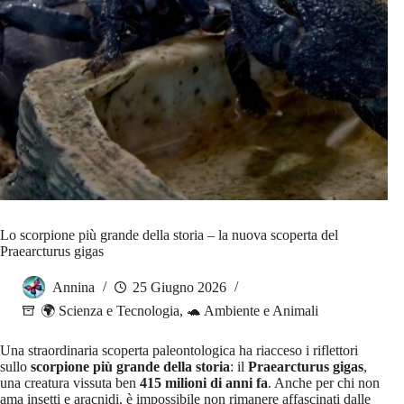
Lo scorpione più grande della storia – la nuova scoperta del
Praearcturus gigas
Annina
25 Giugno 2026
🌍 Scienza e Tecnologia
,
🐢 Ambiente e Animali
Una straordinaria scoperta paleontologica ha riacceso i riflettori
sullo
scorpione più grande della storia
: il
Praearcturus gigas
,
una creatura vissuta ben
415 milioni di anni fa
. Anche per chi non
ama insetti e aracnidi, è impossibile non rimanere affascinati dalle