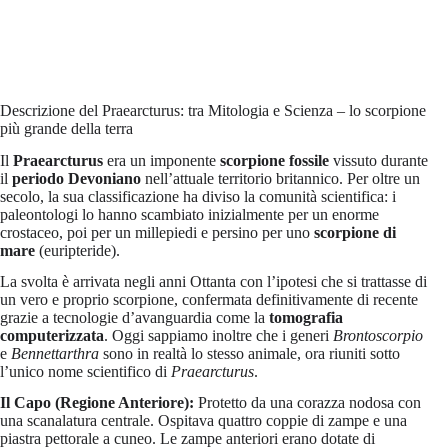
Descrizione del Praearcturus: tra Mitologia e Scienza – lo scorpione
più grande della terra
Il
Praearcturus
era un imponente
scorpione fossile
vissuto durante
il
periodo Devoniano
nell’attuale territorio britannico. Per oltre un
secolo, la sua classificazione ha diviso la comunità scientifica: i
paleontologi lo hanno scambiato inizialmente per un enorme
crostaceo, poi per un millepiedi e persino per uno
scorpione di
mare
(euripteride).
La svolta è arrivata negli anni Ottanta con l’ipotesi che si trattasse di
un vero e proprio scorpione, confermata definitivamente di recente
grazie a tecnologie d’avanguardia come la
tomografia
computerizzata
. Oggi sappiamo inoltre che i generi
Brontoscorpio
e
Bennettarthra
sono in realtà lo stesso animale, ora riuniti sotto
l’unico nome scientifico di
Praearcturus
.
Il Capo (Regione Anteriore):
Protetto da una corazza nodosa con
una scanalatura centrale. Ospitava quattro coppie di zampe e una
piastra pettorale a cuneo. Le zampe anteriori erano dotate di