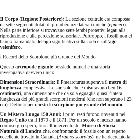
Il Corpo (Regione Posteriore):
La sezione centrale era composta
da sette segmenti dotati di protuberanze laterali uniche (
epimeri
).
Nella parte inferiore si trovavano sette lembi protettivi legati alla
riproduzione e alla percezione sensoriale. Purtroppo, i fossili non ci
hanno tramandato dettagli significativi sulla coda e sull’
ago
velenifero
.
I Record dello Scorpione più Grande del Mondo
Questo
artropode gigante
possiede numeri e una storia
investigativa davvero unici:
Dimensioni Straordinarie:
Il Praearcturus superava il
metro di
lunghezza
complessiva. Le sue sole chele misuravano ben
16
centimetri
, una dimensione che da sola eguaglia quasi l’intera
lunghezza dei più grandi scorpioni moderni (che non superano i 23
cm). Definito per questo lo
scorpione più grande del mondo
.
Un Mistero Lungo 150 Anni:
I primi resti furono rinvenuti nel
Regno Unito
tra il 1870 e il 1871. Per un secolo e mezzo hanno
confuso gli esperti, fino all’intervento del
Museo di Storia
Naturale di Londra
che, confrontando il fossile con un reperto
eccellente trovato in Canada (
Aramos scorpius
), ne ha decretato la