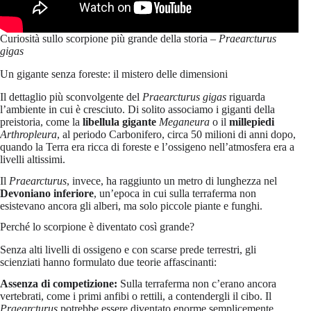
Curiosità sullo scorpione più grande della storia –
Praearcturus
gigas
Un gigante senza foreste: il mistero delle dimensioni
Il dettaglio più sconvolgente del
Praearcturus gigas
riguarda
l’ambiente in cui è cresciuto. Di solito associamo i giganti della
preistoria, come la
libellula gigante
Meganeura
o il
millepiedi
Arthropleura
, al periodo Carbonifero, circa 50 milioni di anni dopo,
quando la Terra era ricca di foreste e l’ossigeno nell’atmosfera era a
livelli altissimi.
Il
Praearcturus
, invece, ha raggiunto un metro di lunghezza nel
Devoniano inferiore
, un’epoca in cui sulla terraferma non
esistevano ancora gli alberi, ma solo piccole piante e funghi.
Perché lo scorpione è diventato così grande?
Senza alti livelli di ossigeno e con scarse prede terrestri, gli
scienziati hanno formulato due teorie affascinanti:
Assenza di competizione:
Sulla terraferma non c’erano ancora
vertebrati, come i primi anfibi o rettili, a contendergli il cibo. Il
Praearcturus
potrebbe essere diventato enorme semplicemente