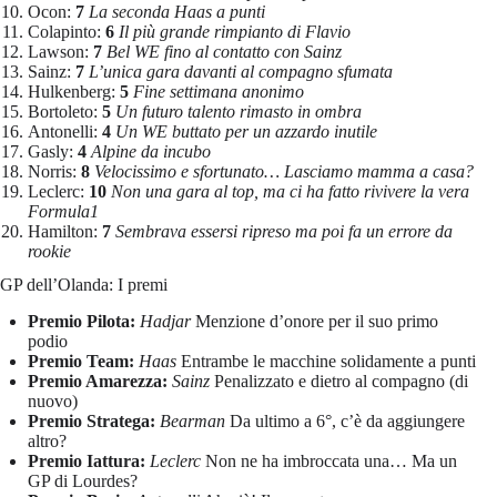
Ocon:
7
La seconda Haas a punti
Colapinto:
6
Il più grande rimpianto di Flavio
Lawson:
7
Bel WE fino al contatto con Sainz
Sainz:
7
L’unica gara davanti al compagno sfumata
Hulkenberg:
5
Fine settimana anonimo
Bortoleto:
5
Un futuro talento rimasto in ombra
Antonelli:
4
Un WE buttato per un azzardo inutile
Gasly:
4
Alpine da incubo
Norris:
8
Velocissimo e sfortunato… Lasciamo mamma a casa?
Leclerc:
10
Non una gara al top, ma ci ha fatto rivivere la vera
Formula1
Hamilton:
7
Sembrava essersi ripreso ma poi fa un errore da
rookie
GP dell’Olanda: I premi
Premio Pilota:
Hadjar
Menzione d’onore per il suo primo
podio
Premio Team:
Haas
Entrambe le macchine solidamente a punti
Premio Amarezza:
Sainz
Penalizzato e dietro al compagno (di
nuovo)
Premio Stratega:
Bearman
Da ultimo a 6°, c’è da aggiungere
altro?
Premio Iattura:
Leclerc
Non ne ha imbroccata una… Ma un
GP di Lourdes?