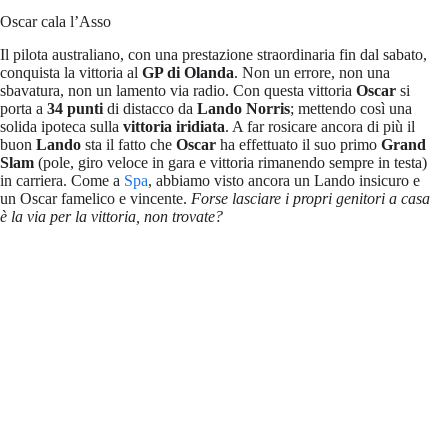
Oscar cala l’Asso
Il pilota australiano, con una prestazione straordinaria fin dal sabato,
conquista la vittoria al
GP di Olanda
. Non un errore, non una
sbavatura, non un lamento via radio. Con questa vittoria
Oscar
si
porta a
34 punti
di distacco da
Lando Norris
; mettendo così una
solida ipoteca sulla
vittoria iridiata
. A far rosicare ancora di più il
buon
Lando
sta il fatto che
Oscar
ha effettuato il suo primo
Grand
Slam
(pole, giro veloce in gara e vittoria rimanendo sempre in testa)
in carriera. Come a
Spa
, abbiamo visto ancora un Lando insicuro e
un Oscar famelico e vincente.
Forse lasciare i propri genitori a casa
è la via per la vittoria, non trovate?