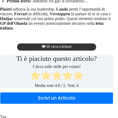
Premio Boris:
Antonelli
Ah già! Il sovrasterzo…
Piastri
rafforza la sua leadership,
Lando
perde l’opportunità di
vincere,
Ferrari
in difficoltà,
Verstappen
fa parlare di sè in casa e
Hadjar
sorprende col suo primo podio. Questi elementi rendono il
GP dell’Olanda
un evento potenzialemnte decisivo nella
lotta
iridiata
.
👁️58 views/letture
Ti è piaciuto questo articolo?
Clicca sulle stelle per votare!
Media voto
4.8
/ 5. Voti:
4
Scrivi un Articolo
Tag