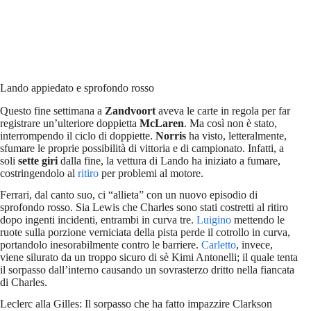
Lando appiedato e sprofondo rosso
Questo fine settimana a
Zandvoort
aveva le carte in regola per far
registrare un’ulteriore doppietta
McLaren
. Ma così non è stato,
interrompendo il ciclo di doppiette.
Norris
ha visto, letteralmente,
sfumare le proprie possibilità di vittoria e di campionato. Infatti, a
soli
sette giri
dalla fine, la vettura di Lando ha iniziato a fumare,
costringendolo al
ritiro
per problemi al motore.
Ferrari, dal canto suo, ci “allieta” con un nuovo episodio di
sprofondo rosso. Sia Lewis che Charles sono stati costretti al ritiro
dopo ingenti incidenti, entrambi in curva tre.
Luigino
mettendo le
ruote sulla porzione verniciata della pista perde il cotrollo in curva,
portandolo inesorabilmente contro le barriere.
Carletto
, invece,
viene silurato da un troppo sicuro di sè Kimi Antonelli; il quale tenta
il sorpasso dall’interno causando un sovrasterzo dritto nella fiancata
di Charles.
Leclerc alla Gilles: Il sorpasso che ha fatto impazzire Clarkson