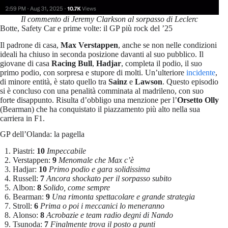
Il commento di Jeremy Clarkson al sorpasso di Leclerc
Botte, Safety Car e prime volte: il GP più rock del ’25
Il padrone di casa,
Max Verstappen
, anche se non nelle condizioni
ideali ha chiuso in seconda posizione davanti al suo pubblico. Il
giovane di casa
Racing Bull
,
Hadjar
, completa il podio, il suo
primo podio, con sorpresa e stupore di molti. Un’ulteriore
incidente
,
di minore entità, è stato quello tra
Sainz
e
Lawson
. Questo episodio
si è concluso con una penalità comminata al madrileno, con suo
forte disappunto. Risulta d’obbligo una menzione per l’
Orsetto Olly
(Bearman) che ha conquistato il piazzamento più alto nella sua
carriera in F1.
GP dell’Olanda: la pagella
Piastri:
10
Impeccabile
Verstappen:
9
Menomale che Max c’è
Hadjar:
10
Primo podio e gara solidissima
Russell:
7
Ancora shockato per il sorpasso subito
Albon:
8
Solido, come sempre
Bearman:
9
Una rimonta spettacolare e grande strategia
Stroll:
6
Prima o poi i meccanici lo meneranno
Alonso:
8
Acrobazie e team radio degni di Nando
Tsunoda:
7
Finalmente trova il posto a punti