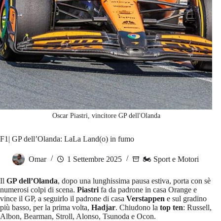
Oscar Piastri, vincitore GP dell'Olanda
F1| GP dell’Olanda: LaLa Land(o) in fumo
Omar
1 Settembre 2025
🏍️ Sport e Motori
Il
GP dell’Olanda
, dopo una lunghissima pausa estiva, porta con sè
numerosi colpi di scena.
Piastri
fa da padrone in casa Orange e
vince il GP, a seguirlo il padrone di casa
Verstappen
e sul gradino
più basso, per la prima volta,
Hadjar
. Chiudono la
top ten
: Russell,
Albon, Bearman, Stroll, Alonso, Tsunoda e Ocon.