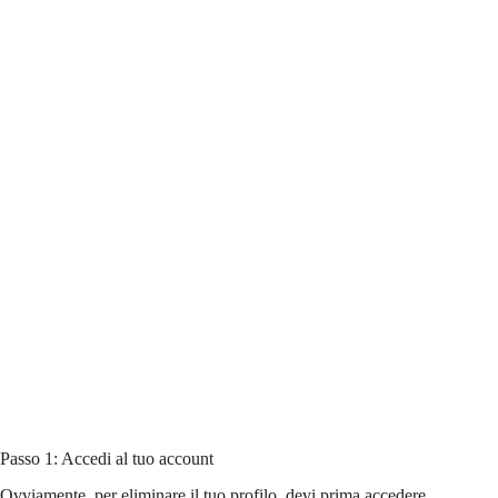
Passo 1: Accedi al tuo account
Ovviamente, per eliminare il tuo profilo, devi prima accedere.