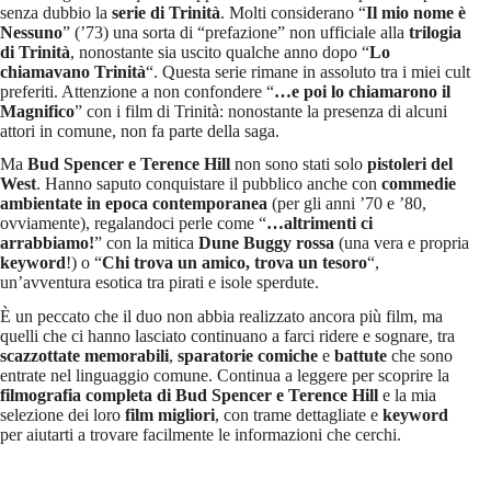
senza dubbio la
serie di Trinità
. Molti considerano “
Il mio nome è
Nessuno
” (’73) una sorta di “prefazione” non ufficiale alla
trilogia
di Trinità
, nonostante sia uscito qualche anno dopo “
Lo
chiamavano Trinità
“. Questa serie rimane in assoluto tra i miei cult
preferiti. Attenzione a non confondere “
…e poi lo chiamarono il
Magnifico
” con i film di Trinità: nonostante la presenza di alcuni
attori in comune, non fa parte della saga.
Ma
Bud Spencer e Terence Hill
non sono stati solo
pistoleri del
West
. Hanno saputo conquistare il pubblico anche con
commedie
ambientate in epoca contemporanea
(per gli anni ’70 e ’80,
ovviamente), regalandoci perle come “
…altrimenti ci
arrabbiamo!
” con la mitica
Dune Buggy rossa
(una vera e propria
keyword
!) o “
Chi trova un amico, trova un tesoro
“,
un’avventura esotica tra pirati e isole sperdute.
È un peccato che il duo non abbia realizzato ancora più film, ma
quelli che ci hanno lasciato continuano a farci ridere e sognare, tra
scazzottate memorabili
,
sparatorie comiche
e
battute
che sono
entrate nel linguaggio comune. Continua a leggere per scoprire la
filmografia completa di Bud Spencer e Terence Hill
e la mia
selezione dei loro
film migliori
, con trame dettagliate e
keyword
per aiutarti a trovare facilmente le informazioni che cerchi.