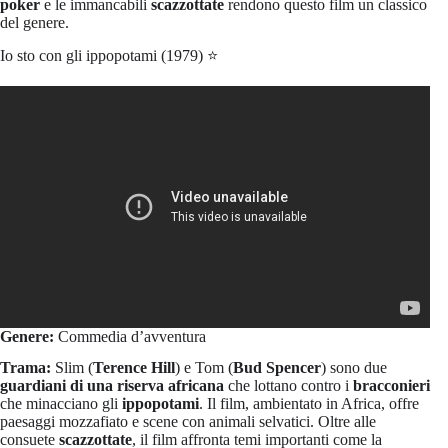
poker
e le immancabili
scazzottate
rendono questo film un classico
del genere.
Io sto con gli ippopotami (1979) ⭐️
Genere:
Commedia d’avventura
Trama:
Slim (
Terence Hill
) e Tom (
Bud Spencer
) sono due
guardiani di una riserva africana
che lottano contro i
bracconieri
che minacciano gli
ippopotami
. Il film, ambientato in Africa, offre
paesaggi mozzafiato e scene con animali selvatici. Oltre alle
consuete
scazzottate
, il film affronta temi importanti come la