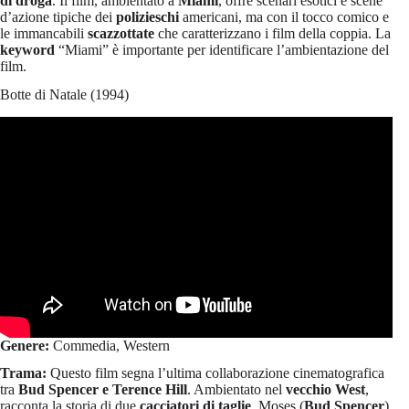
di droga
. Il film, ambientato a
Miami
, offre scenari esotici e scene
d’azione tipiche dei
polizieschi
americani, ma con il tocco comico e
le immancabili
scazzottate
che caratterizzano i film della coppia. La
keyword
“Miami” è importante per identificare l’ambientazione del
film.
Botte di Natale (1994)
Genere:
Commedia, Western
Trama:
Questo film segna l’ultima collaborazione cinematografica
tra
Bud Spencer e Terence Hill
. Ambientato nel
vecchio West
,
racconta la storia di due
cacciatori di taglie
, Moses (
Bud Spencer
)