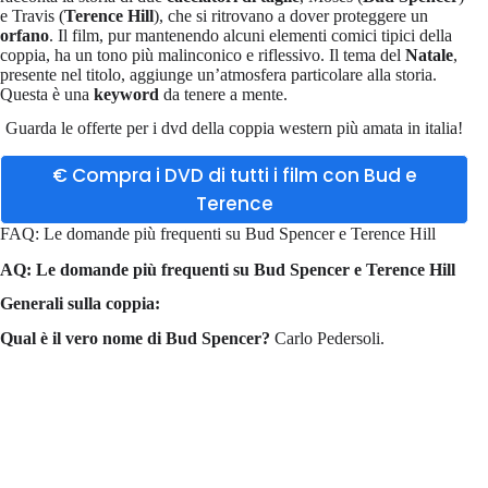
e Travis (
Terence Hill
), che si ritrovano a dover proteggere un
orfano
. Il film, pur mantenendo alcuni elementi comici tipici della
coppia, ha un tono più malinconico e riflessivo. Il tema del
Natale
,
presente nel titolo, aggiunge un’atmosfera particolare alla storia.
Questa è una
keyword
da tenere a mente.
Guarda le offerte per i dvd della coppia western più amata in italia!
€ Compra i DVD di tutti i film con Bud e
Terence
FAQ: Le domande più frequenti su Bud Spencer e Terence Hill
AQ: Le domande più frequenti su Bud Spencer e Terence Hill
Generali sulla coppia:
Qual è il vero nome di Bud Spencer?
Carlo Pedersoli.