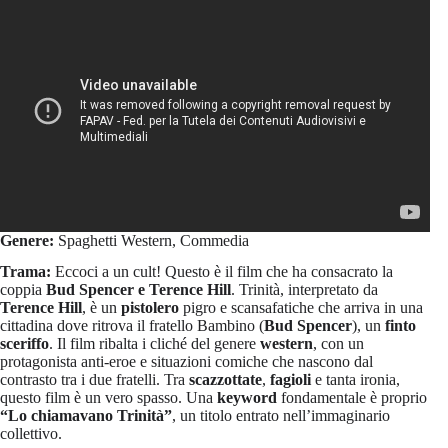
Genere:
Spaghetti Western, Commedia
Trama:
Eccoci a un cult! Questo è il film che ha consacrato la
coppia
Bud Spencer e Terence Hill
. Trinità, interpretato da
Terence Hill
, è un
pistolero
pigro e scansafatiche che arriva in una
cittadina dove ritrova il fratello Bambino (
Bud Spencer
), un
finto
sceriffo
. Il film ribalta i cliché del genere
western
, con un
protagonista anti-eroe e situazioni comiche che nascono dal
contrasto tra i due fratelli. Tra
scazzottate
,
fagioli
e tanta ironia,
questo film è un vero spasso. Una
keyword
fondamentale è proprio
“Lo chiamavano Trinità”
, un titolo entrato nell’immaginario
collettivo.