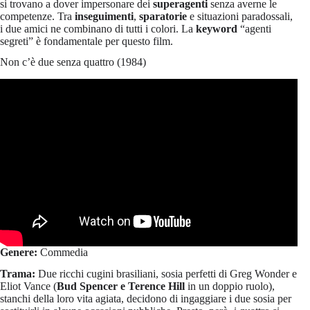
si trovano a dover impersonare dei
superagenti
senza averne le
competenze. Tra
inseguimenti
,
sparatorie
e situazioni paradossali,
i due amici ne combinano di tutti i colori. La
keyword
“agenti
segreti” è fondamentale per questo film.
Non c’è due senza quattro (1984)
Genere:
Commedia
Trama:
Due ricchi cugini brasiliani, sosia perfetti di Greg Wonder e
Eliot Vance (
Bud Spencer e Terence Hill
in un doppio ruolo),
stanchi della loro vita agiata, decidono di ingaggiare i due sosia per