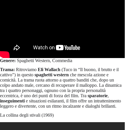
Genere:
Spaghetti Western, Commedia
Trama:
Ritroviamo
Eli Wallach
(Tuco in “Il buono, il brutto e il
cattivo”) in questo
spaghetti western
che mescola azione e
comicità. La trama ruota attorno a quattro banditi che, dopo un
colpo andato male, cercano di recuperare il malloppo. La dinamica
tra i quattro personaggi, ognuno con la propria personalità
eccentrica, è uno dei punti di forza del film. Tra
sparatorie
,
inseguimenti
e situazioni esilaranti, il film offre un intrattenimento
leggero e divertente, con un ritmo incalzante e dialoghi brillanti.
La collina degli stivali (1969)