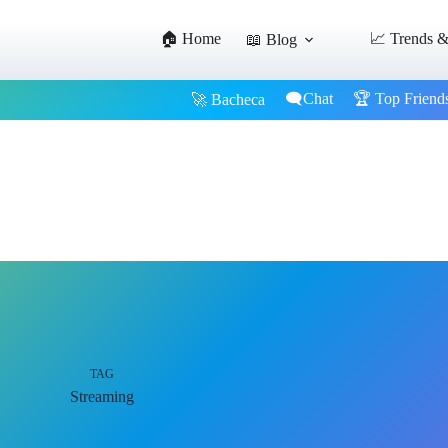
🏠 Home
📈 Trends &
📖 Blog
🗨️Chat
🏆 Top Friend
🚀 Bacheca
TAG
Streaming