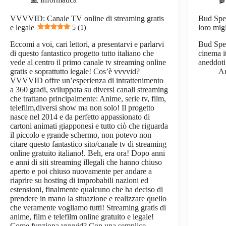
VVVVID: Canale TV online di streaming gratis
Bud Spen
e legale
5 (1)
loro mig
Eccomi a voi, cari lettori, a presentarvi e parlarvi
Bud Spen
di questo fantastico progetto tutto italiano che
cinema i
vede al centro il primo canale tv streaming online
aneddoti 
gratis e soprattutto legale! Cos’è vvvvid?
A
VVVVID offre un’esperienza di intrattenimento
a 360 gradi, sviluppata su diversi canali streaming
che trattano principalmente: Anime, serie tv, film,
telefilm,diversi show ma non solo! Il progetto
nasce nel 2014 e da perfetto appassionato di
cartoni animati giapponesi e tutto ciò che riguarda
il piccolo e grande schermo, non potevo non
citare questo fantastico sito/canale tv di streaming
online gratuito italiano!. Beh, era ora! Dopo anni
e anni di siti streaming illegali che hanno chiuso
aperto e poi chiuso nuovamente per andare a
riaprire su hosting di improbabili nazioni ed
estensioni, finalmente qualcuno che ha deciso di
prendere in mano la situazione e realizzare quello
che veramente vogliamo tutti! Streaming gratis di
anime, film e telefilm online gratuito e legale!
Come funziona vvvvid? Con una semplice