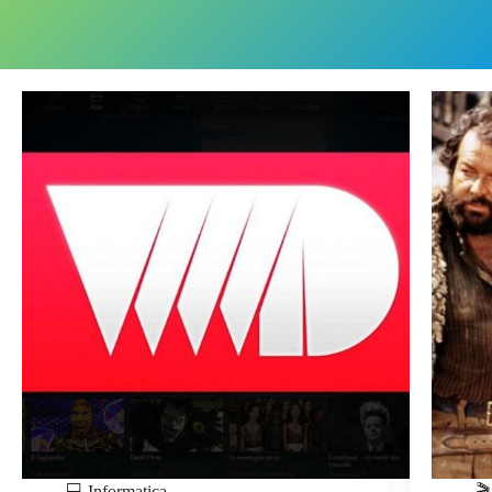
💻 Informatica
🎬