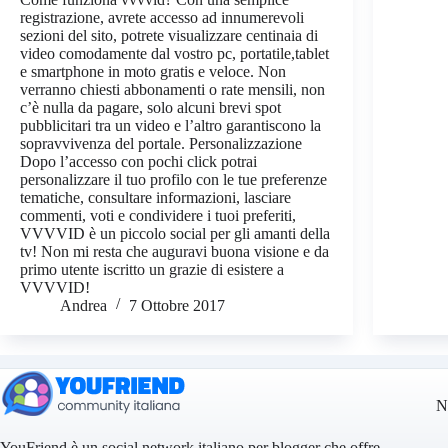
registrazione, avrete accesso ad innumerevoli
sezioni del sito, potrete visualizzare centinaia di
video comodamente dal vostro pc, portatile,tablet
e smartphone in moto gratis e veloce. Non
verranno chiesti abbonamenti o rate mensili, non
c’è nulla da pagare, solo alcuni brevi spot
pubblicitari tra un video e l’altro garantiscono la
sopravvivenza del portale. Personalizzazione
Dopo l’accesso con pochi click potrai
personalizzare il tuo profilo con le tue preferenze
tematiche, consultare informazioni, lasciare
commenti, voti e condividere i tuoi preferiti,
VVVVID è un piccolo social per gli amanti della
tv! Non mi resta che auguravi buona visione e da
primo utente iscritto un grazie di esistere a
VVVVID!
Andrea
7 Ottobre 2017
N
YouFriend è un social network italiano per blogger che offre