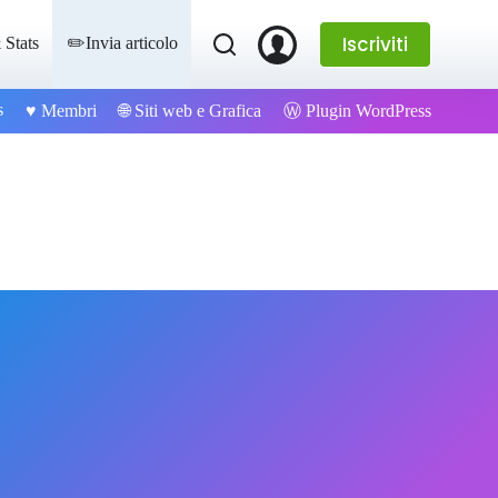
Iscriviti
 Stats
✏️Invia articolo
s
Ⓦ Plugin WordPress
♥️ Membri
🌐 Siti web e Grafica