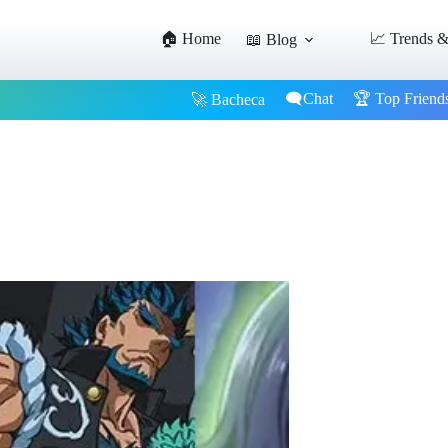
🏠 Home
📈 Trends &
📖 Blog
🗨️Chat
🏆 Top Friend
🚀 Bacheca