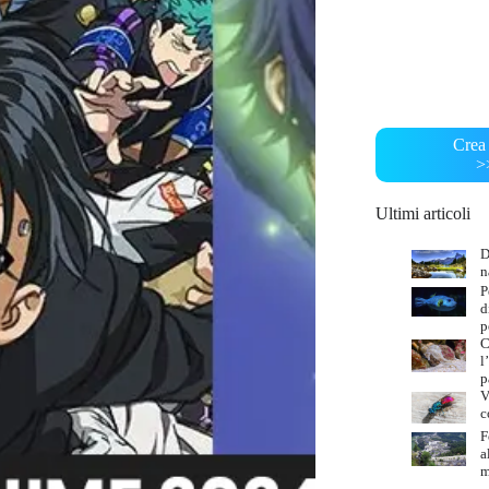
Crea 
>
Ultimi articoli
D
n
P
d
p
C
l
p
V
c
F
a
m