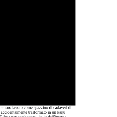
del suo lavoro come spazzino di cadaveri di
o accidentalmente trasformato in un kaiju
Difesa per combattere i kaiju dall’interno.