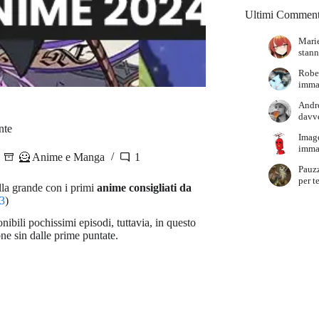
Ultimi Comment
Marie
stann
Robe
immag
Andr
davve
nte
Imag
immag
🦸 Anime e Manga
1
Pauz
per t
lla grande con i primi
anime consigliati da
23
)
onibili pochissimi episodi, tuttavia, in questo
one sin dalle prime puntate.