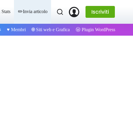
Iscriviti
 Stats
✏️Invia articolo
s
Ⓦ Plugin WordPress
♥️ Membri
🌐 Siti web e Grafica