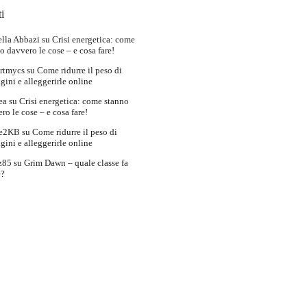
i
lla Abbazi
su
Crisi energetica: come
o davvero le cose – e cosa fare!
rtmycs
su
Come ridurre il peso di
ini e alleggerirle online
ea
su
Crisi energetica: come stanno
ro le cose – e cosa fare!
e2KB
su
Come ridurre il peso di
ini e alleggerirle online
z85
su
Grim Dawn – quale classe fa
e?