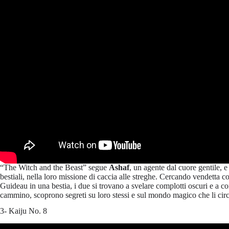
“The Witch and the Beast” segue
Ashaf
, un agente dal cuore gentile, 
bestiali, nella loro missione di caccia alle streghe. Cercando vendetta 
Guideau in una bestia, i due si trovano a svelare complotti oscuri e a co
cammino, scoprono segreti su loro stessi e sul mondo magico che li cir
3- Kaiju No. 8