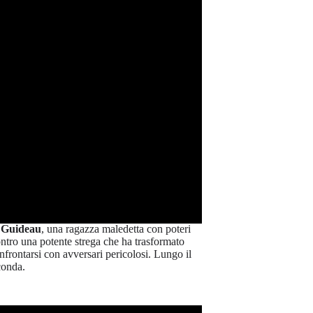
e
Guideau
, una ragazza maledetta con poteri
contro una potente strega che ha trasformato
nfrontarsi con avversari pericolosi. Lungo il
conda.