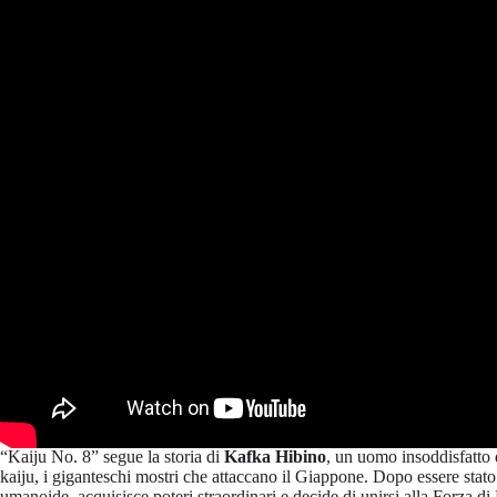
“Kaiju No. 8” segue la storia di
Kafka Hibino
, un uomo insoddisfatto 
kaiju, i giganteschi mostri che attaccano il Giappone. Dopo essere stat
umanoide, acquisisce poteri straordinari e decide di unirsi alla Forza di 