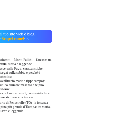
il tuo sito web o blog
>
Scopri come!
<<
olomiti – Monti Pallidi – Unesco: tra
atura, storia e leggende
esce palla Fugu: caratteristiche,
isegni sulla sabbia e perché è
ericoloso
avalluccio marino (ippocampo):
’unico animale maschio che può
artorire
espa Cuculo: cos’è, caratteristiche e
ome riconoscerla in casa
orte di Fenestrelle (TO)- la fortezza
lpina più grande d’Europa: tra storia,
isteri e leggende