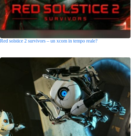
Red solstice 2 survivors – un xcom in tempo reale?