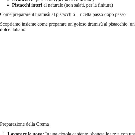
Pistacchi interi
al naturale (non salati, per la finitura)
Come preparare il tiramisù al pistacchio – ricetta passo dopo passo
Scopriamo insieme come preparare un goloso tiramisù al pistacchio, una va
dolce italiano.
Preparazione della Crema
Lavorare le uova:
In una ciotola capiente, sbattete le uova con una