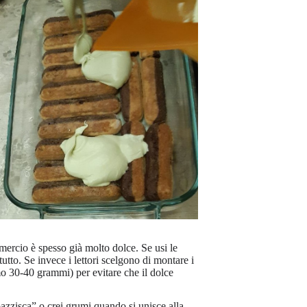
ercio è spesso già molto dolce. Se usi le
tutto. Se invece i lettori scelgono di montare i
 30-40 grammi) per evitare che il dolce
azzisca” o crei grumi quando si unisce alla