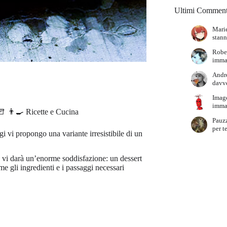
Ultimi Comment
Marie
stann
Robe
immag
Andr
davve
Imag
immag
👨‍🍳 Ricette e Cucina
Pauz
per t
gi vi propongo una variante irresistibile di un
to vi darà un’enorme soddisfazione: un dessert
e gli ingredienti e i passaggi necessari