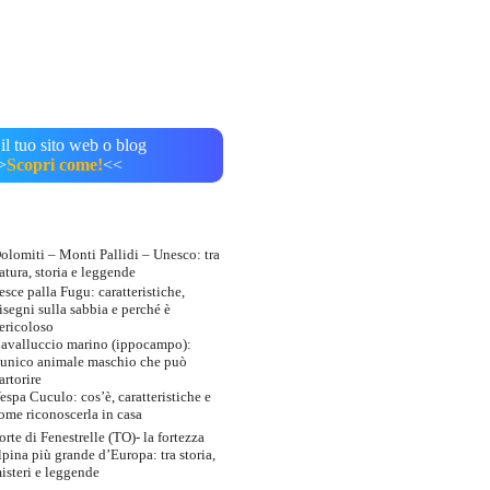
il tuo sito web o blog
>
Scopri come!
<<
olomiti – Monti Pallidi – Unesco: tra
atura, storia e leggende
esce palla Fugu: caratteristiche,
isegni sulla sabbia e perché è
ericoloso
avalluccio marino (ippocampo):
’unico animale maschio che può
artorire
espa Cuculo: cos’è, caratteristiche e
ome riconoscerla in casa
orte di Fenestrelle (TO)- la fortezza
lpina più grande d’Europa: tra storia,
isteri e leggende