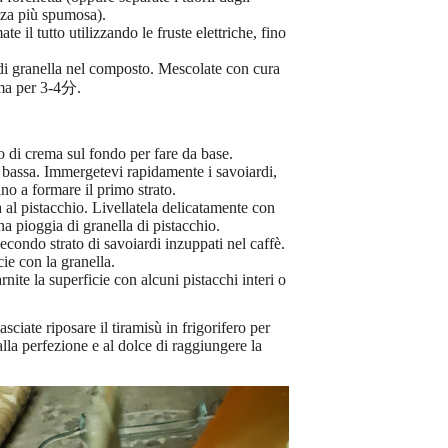
nza più spumosa).
il tutto utilizzando le fruste elettriche, fino
di granella nel composto. Mescolate con cura
ema per 3-4分.
o di crema sul fondo per fare da base.
a bassa. Immergetevi rapidamente i savoiardi,
ino a formare il primo strato.
 al pistacchio. Livellatela delicatamente con
a pioggia di granella di pistacchio.
condo strato di savoiardi inzuppati nel caffè.
cie con la granella.
nite la superficie con alcuni pistacchi interi o
asciate riposare il tiramisù in frigorifero per
lla perfezione e al dolce di raggiungere la