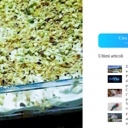
Crea 
>
Ultimi articoli
D
n
P
d
p
C
l
p
V
c
F
a
m