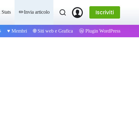
Iscriviti
 Stats
✏️Invia articolo
s
Ⓦ Plugin WordPress
♥️ Membri
🌐 Siti web e Grafica