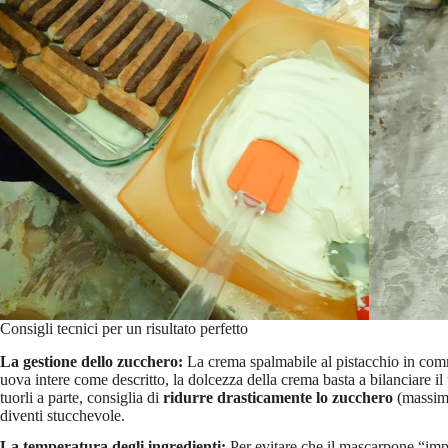
Consigli tecnici per un risultato perfetto
La gestione dello zucchero:
La crema spalmabile al pistacchio in comm
uova intere come descritto, la dolcezza della crema basta a bilanciare il 
tuorli a parte, consiglia di
ridurre drasticamente lo zucchero
(massimo
diventi stucchevole.
La temperatura degli ingredienti:
Per evitare che il mascarpone “imp