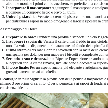
albumi e montate i primi con lo zucchero, se preferite una consiste
Incorporare il mascarpone:
Aggiungete il mascarpone e amalgamate 
a ottenere un composto liscio e privo di grumi.
Unire il pistacchio:
Versate la crema di pistacchio e una manciata 
per distribuire i sapori in modo omogeneo e lasciate riposare la cr
Assemblaggio del Dolce
Preparare la base:
Prendete una pirofila e stendete un velo legger
Inzuppare i savoiardi:
Versate il caffè ormai freddo in una ciotol
uno alla volta, e disponeteli ordinatamente sul fondo della pirofila f
Primo strato di crema:
Coprite i savoiardi con la metà della crema
una spatola per dolci per non muovere i biscotti e completate con un
Secondo strato e decorazione:
Ripetete l’operazione creando un se
Ricopriteli con la crema rimasta, livellate bene e decorate la superfi
Il tocco finale:
Per un aspetto ancora più elegante e artigianale, guar
grossolanamente tritati al coltello.
Il consiglio in più:
Sigillate la pirofila con della pellicola trasparente e l
almeno 3 ore prima di servirlo. Questo permetterà ai sapori di fondersi a
consistenza ideale.