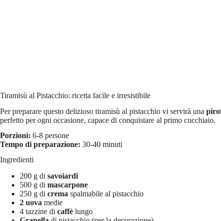
Tiramisù al Pistacchio: ricetta facile e irresistibile
Per preparare questo delizioso tiramisù al pistacchio vi servirà una
piro
perfetto per ogni occasione, capace di conquistare al primo cucchiaio.
Porzioni:
6-8 persone
Tempo di preparazione:
30-40 minuti
Ingredienti
200 g di
savoiardi
500 g di
mascarpone
250 g di
crema
spalmabile al pistacchio
2 uova
medie
4 tazzine di
caffè
lungo
Granella
di pistacchio (per la decorazione)