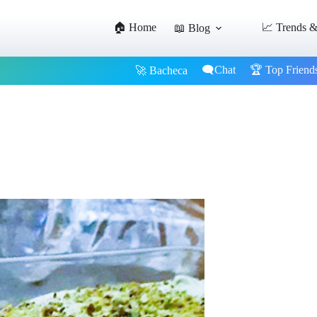
🏠 Home
📈 Trends &
📖 Blog
🗨️Chat
🏆 Top Friend
🚀 Bacheca