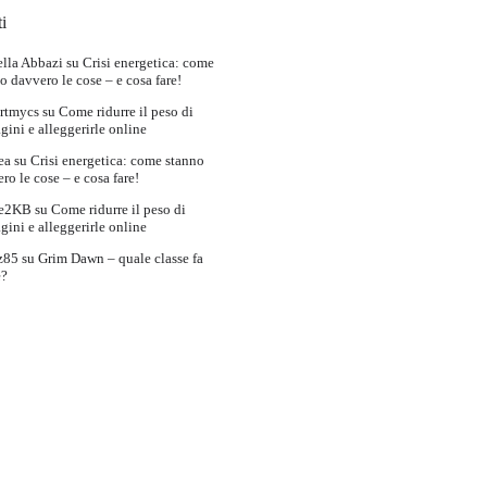
i
lla Abbazi
su
Crisi energetica: come
o davvero le cose – e cosa fare!
rtmycs
su
Come ridurre il peso di
ini e alleggerirle online
ea
su
Crisi energetica: come stanno
ro le cose – e cosa fare!
e2KB
su
Come ridurre il peso di
ini e alleggerirle online
z85
su
Grim Dawn – quale classe fa
e?