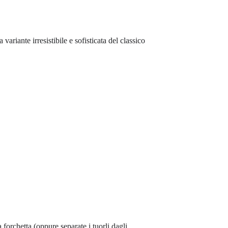
riante irresistibile e sofisticata del classico
 forchetta (oppure separate i tuorli dagli