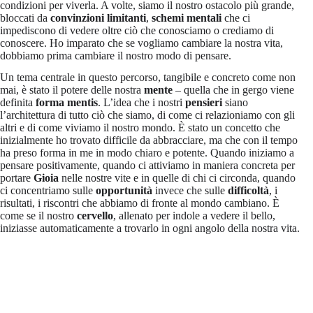
condizioni per viverla. A volte, siamo il nostro ostacolo più grande,
bloccati da
convinzioni limitanti
,
schemi mentali
che ci
impediscono di vedere oltre ciò che conosciamo o crediamo di
conoscere. Ho imparato che se vogliamo cambiare la nostra vita,
dobbiamo prima cambiare il nostro modo di pensare.
Un tema centrale in questo percorso, tangibile e concreto come non
mai, è stato il potere delle nostra
mente
– quella che in gergo viene
definita
forma mentis
. L’idea che i nostri
pensieri
siano
l’architettura di tutto ciò che siamo, di come ci relazioniamo con gli
altri e di come viviamo il nostro mondo. È stato un concetto che
inizialmente ho trovato difficile da abbracciare, ma che con il tempo
ha preso forma in me in modo chiaro e potente. Quando iniziamo a
pensare positivamente, quando ci attiviamo in maniera concreta per
portare
Gioia
nelle nostre vite e in quelle di chi ci circonda, quando
ci concentriamo sulle
opportunità
invece che sulle
difficoltà
, i
risultati, i riscontri che abbiamo di fronte al mondo cambiano. È
come se il nostro
cervello
, allenato per indole a vedere il bello,
iniziasse automaticamente a trovarlo in ogni angolo della nostra vita.