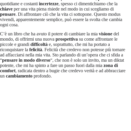
quotidiane e costanti
incertezze
, spesso ci dimentichiamo che la
chiave
per una vita piena risiede nel modo in cui scegliamo di
pensare
. Di affrontare ciò che la vita ci sottopone. Questo modus
vivendi, apparentemente semplice, può essere la svolta che cambia
ogni cosa.
C’è un libro che ha avuto il potere di cambiare la mia
visione
del
mondo, di offrirmi una nuova
prospettiva
su come affrontare le
piccole e grandi
difficoltà
e, soprattutto, che mi ha portato a
riconquistare la
felicità
. Felicità che credevo non potesse più tornare
ad affacciarsi nella mia vita. Sto parlando di un’opera che ci sfida a
“
pensare in modo diverso
“, che non è solo un invito, ma un diktat
potente, che mi ha spinto a fare un passo fuori dalla mia
zona di
comfort
, radicata dentro a bugie che credevo verità e ad abbracciare
un
cambiamento
profondo.