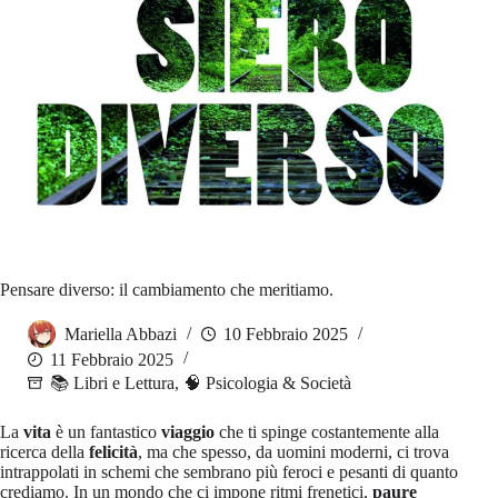
Pensare diverso: il cambiamento che meritiamo.
Mariella Abbazi
10 Febbraio 2025
11 Febbraio 2025
📚 Libri e Lettura
,
🧠 Psicologia & Società
La
vita
è un fantastico
viaggio
che ti spinge costantemente alla
ricerca della
felicità
, ma che spesso, da uomini moderni, ci trova
intrappolati in schemi che sembrano più feroci e pesanti di quanto
crediamo. In un mondo che ci impone ritmi frenetici,
paure