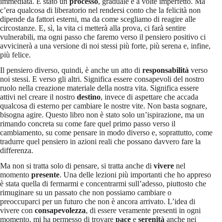
immediata. È stato un
processo
, graduale e a volte imperfetto. Ma
c’era qualcosa di liberatorio nel rendersi conto che la felicità non
dipende da fattori esterni, ma da come scegliamo di reagire alle
circostanze. E, sì, la vita ci metterà alla prova, ci farà sentire
vulnerabili, ma ogni passo che faremo verso il pensiero positivo ci
avvicinerà a una versione di noi stessi più forte, più serena e, infine,
più felice.
Il pensiero diverso, quindi, è anche un atto di
responsabilità
verso
noi stessi. E verso gli altri. Significa essere consapevoli del nostro
ruolo nella creazione materiale della nostra vita. Significa essere
attivi nel creare il nostro
destino
, invece di aspettare che accada
qualcosa di esterno per cambiare le nostre vite. Non basta sognare,
bisogna agire. Questo libro non è stato solo un’ispirazione, ma un
rimando concreta su come fare quel primo passo verso il
cambiamento, su come pensare in modo diverso e, soprattutto, come
tradurre quel pensiero in azioni reali che possano davvero fare la
differenza.
Ma non si tratta solo di pensare, si tratta anche di
vivere
nel
momento
presente
. Una delle lezioni più importanti che ho appreso
è stata quella di fermarmi e concentrarmi sull’adesso, piuttosto che
rimuginare su un passato che non possiamo cambiare o
preoccuparci per un futuro che non è ancora arrivato. L’idea di
vivere con
consapevolezza
, di essere veramente presenti in ogni
momento, mi ha permesso di trovare
pace
e
serenità
anche nei