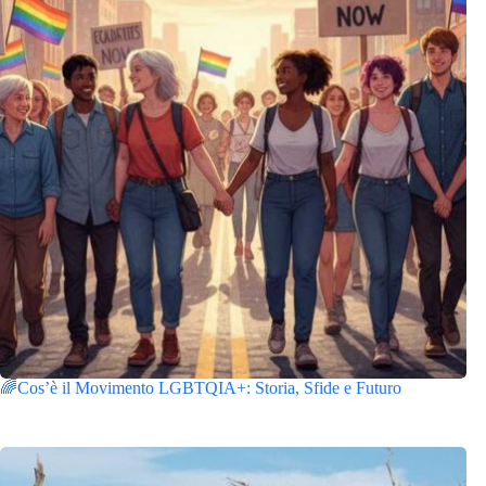
🌈Cos’è il Movimento LGBTQIA+: Storia, Sfide e Futuro