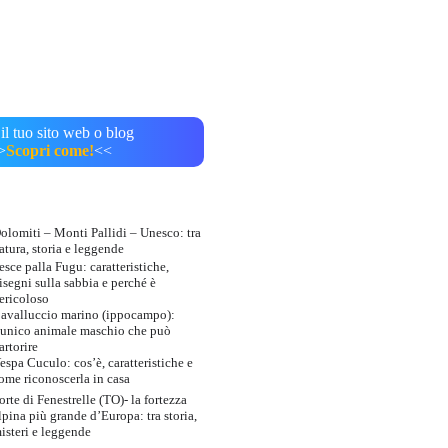
il tuo sito web o blog
>
Scopri come!
<<
olomiti – Monti Pallidi – Unesco: tra
atura, storia e leggende
esce palla Fugu: caratteristiche,
isegni sulla sabbia e perché è
ericoloso
avalluccio marino (ippocampo):
’unico animale maschio che può
artorire
espa Cuculo: cos’è, caratteristiche e
ome riconoscerla in casa
orte di Fenestrelle (TO)- la fortezza
lpina più grande d’Europa: tra storia,
isteri e leggende