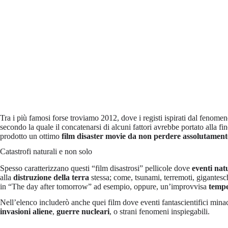
Tra i più famosi forse troviamo 2012, dove i registi ispirati dal feno
secondo la quale il concatenarsi di alcuni fattori avrebbe portato alla fi
prodotto un ottimo
film disaster movie da non perdere assolutament
Catastrofi naturali e non solo
Spesso caratterizzano questi “film disastrosi” pellicole dove
eventi nat
alla
distruzione della terra
stessa; come, tsunami, terremoti, gigantesch
in “The day after tomorrow” ad esempio, oppure, un’improvvisa
tempe
Nell’elenco includerò anche quei film dove eventi fantascientifici mina
invasioni aliene
,
guerre nucleari
, o strani fenomeni inspiegabili.