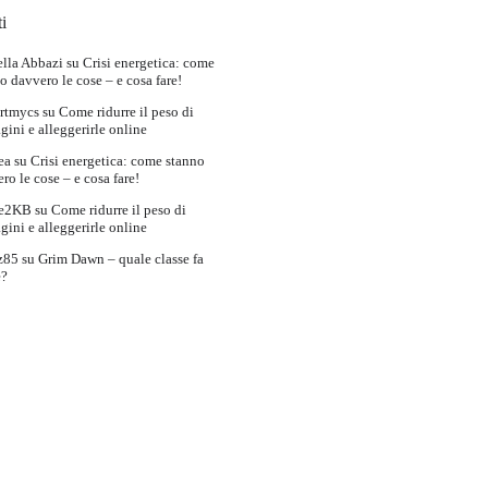
i
lla Abbazi
su
Crisi energetica: come
o davvero le cose – e cosa fare!
rtmycs
su
Come ridurre il peso di
ini e alleggerirle online
ea
su
Crisi energetica: come stanno
ro le cose – e cosa fare!
e2KB
su
Come ridurre il peso di
ini e alleggerirle online
z85
su
Grim Dawn – quale classe fa
e?