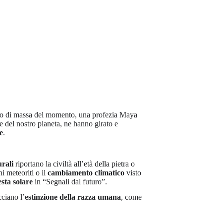
meno di massa del momento, una profezia Maya
ne del nostro pianeta, ne hanno girato e
e
.
urali
riportano la civiltà all’età della pietra o
i meteoriti o il
cambiamento climatico
visto
sta solare
in “Segnali dal futuro”.
cciano l’
estinzione della razza umana
, come