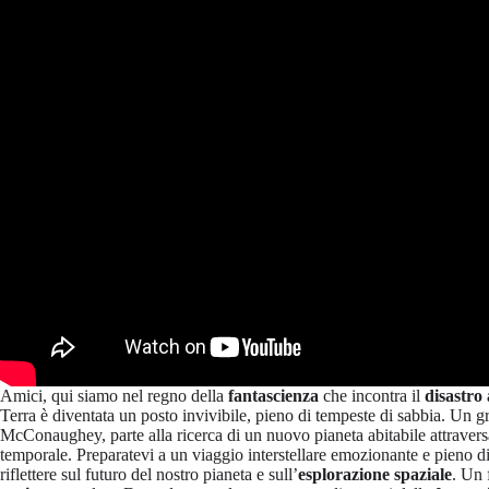
Amici, qui siamo nel regno della
fantascienza
che incontra il
disastro
Terra è diventata un posto invivibile, pieno di tempeste di sabbia. Un gr
McConaughey, parte alla ricerca di un nuovo pianeta abitabile attrave
temporale. Preparatevi a un viaggio interstellare emozionante e pieno d
riflettere sul futuro del nostro pianeta e sull’
esplorazione spaziale
. Un 