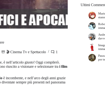
Ultimi Comment
Marie
stann
Robe
immag
Andr
davve
ere
Imag
immag
🎬 Cinema Tv e Spettacolo
1
Pauz
per t
e, è nell’articolo giusto! Oggi compilerò.
no riuscito a visionare e selezionare tra
i film
do
è incombente, e nell’arco degli anni grazie
no diventate sempre più presenti nel panorama