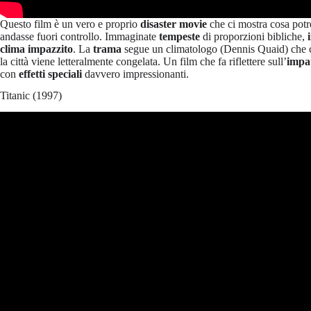
Questo film è un vero e proprio
disaster movie
che ci mostra cosa potr
andasse fuori controllo. Immaginate
tempeste
di proporzioni bibliche,
clima impazzito
. La
trama
segue un climatologo (Dennis Quaid) che c
la città viene letteralmente congelata. Un film che fa riflettere sull’
impa
con
effetti speciali
davvero impressionanti.
Titanic (1997)