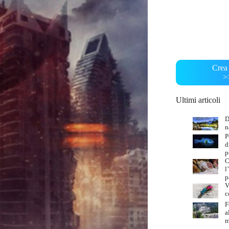
Crea 
>
Ultimi articoli
D
n
P
d
p
C
l
p
V
c
F
a
m