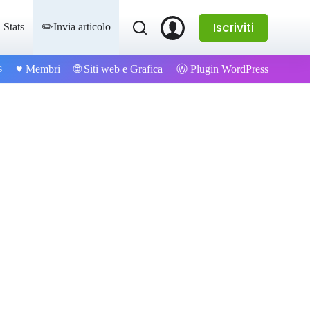
Iscriviti
 Stats
✏️Invia articolo
s
Ⓦ Plugin WordPress
♥️ Membri
🌐 Siti web e Grafica