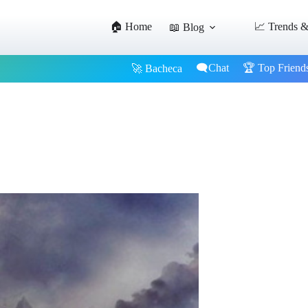
🏠 Home
📈 Trends &
📖 Blog
🗨️Chat
🏆 Top Friend
🚀 Bacheca