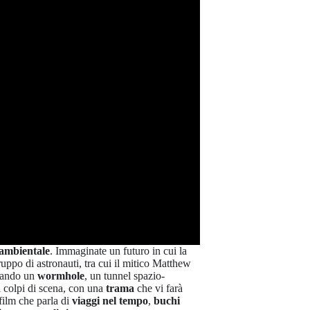
 ambientale
. Immaginate un futuro in cui la
uppo di astronauti, tra cui il mitico Matthew
rsando un
wormhole
, un tunnel spazio-
i colpi di scena, con una
trama
che vi farà
film che parla di
viaggi nel tempo
,
buchi