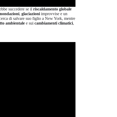
ebbe succedere se il
riscaldamento globale
inondazioni
,
glaciazioni
improvvise e un
erca di salvare suo figlio a New York, mentre
tto ambientale
e sui
cambiamenti climatici
,