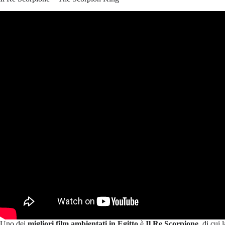
Uno dei
migliori film ambientati in Egitto
è
Il Re Scorpione
, di cui