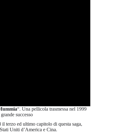
Mummia
“. Una pellicola trasmessa nel 1999
i grande successo
il terzo ed ultimo capitolo di questa saga,
 Stati Uniti d’America e Cina.