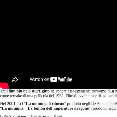
Tra
i film più belli sull’Egitto
da vedere assolutamente troviamo “
La 
come remake di una pellicola del 1932. Film d’avventura e di azione d
Nel 2001 usci “
La mummia il ritorno
” prodotto negli USA e nel 2008 
“
La mummia – La tomba dell’imperatore dragone
“, prodotto negli
Il Re Scorpione – The Scorpion King