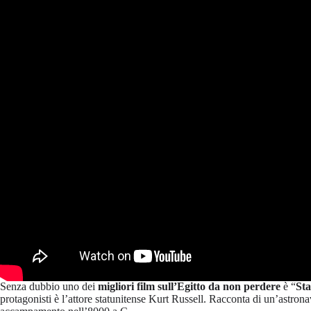
Senza dubbio uno dei
migliori film sull’Egitto da non perdere
è “
Sta
protagonisti è l’attore statunitense Kurt Russell. Racconta di un’astron