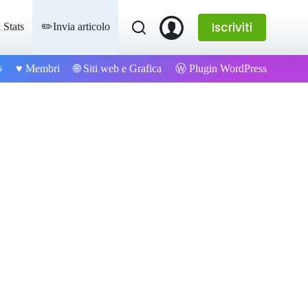
Iscriviti
 Stats
✏️Invia articolo
s
Ⓦ Plugin WordPress
♥️ Membri
🌐 Siti web e Grafica