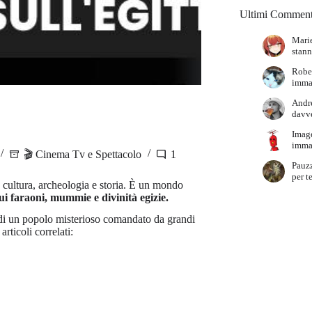
Ultimi Comment
Marie
stann
Robe
immag
Andr
davve
Imag
immag
🎬 Cinema Tv e Spettacolo
1
Pauz
per t
, cultura, archeologia e storia. È un mondo
sui faraoni, mummie e divinità egizie.
a di un popolo misterioso comandato da grandi
rticoli correlati: