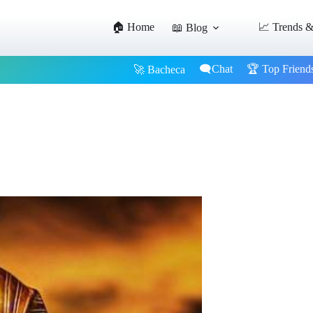
🏠 Home
📈 Trends &
📖 Blog
🗨️Chat
🏆 Top Friend
🚀 Bacheca