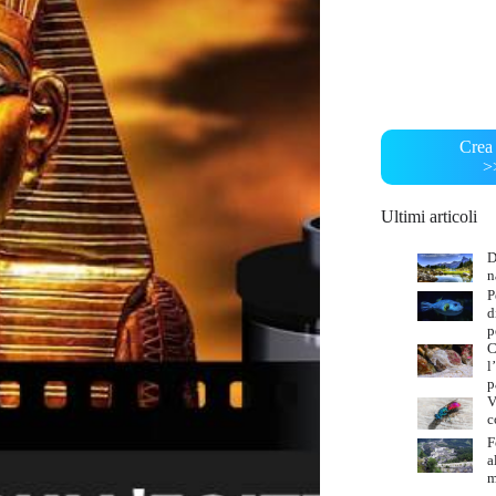
Crea 
>
Ultimi articoli
D
n
P
d
p
C
l
p
V
c
F
a
m