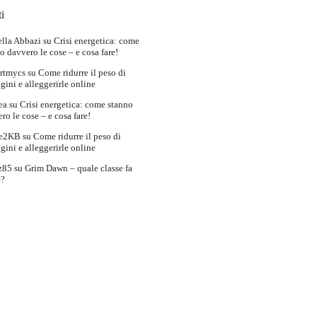
i
lla Abbazi
su
Crisi energetica: come
o davvero le cose – e cosa fare!
rtmycs
su
Come ridurre il peso di
ini e alleggerirle online
ea
su
Crisi energetica: come stanno
ro le cose – e cosa fare!
e2KB
su
Come ridurre il peso di
ini e alleggerirle online
z85
su
Grim Dawn – quale classe fa
e?