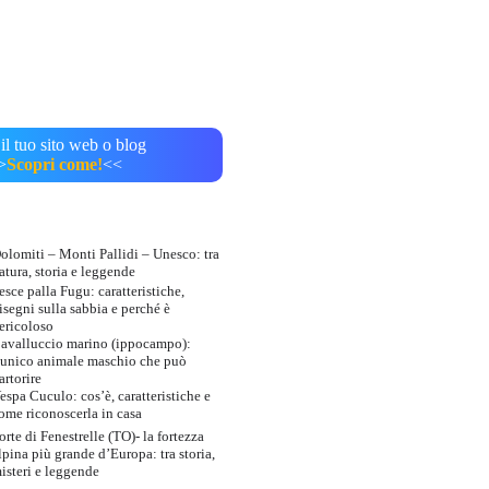
il tuo sito web o blog
>
Scopri come!
<<
olomiti – Monti Pallidi – Unesco: tra
atura, storia e leggende
esce palla Fugu: caratteristiche,
isegni sulla sabbia e perché è
ericoloso
avalluccio marino (ippocampo):
’unico animale maschio che può
artorire
espa Cuculo: cos’è, caratteristiche e
ome riconoscerla in casa
orte di Fenestrelle (TO)- la fortezza
lpina più grande d’Europa: tra storia,
isteri e leggende