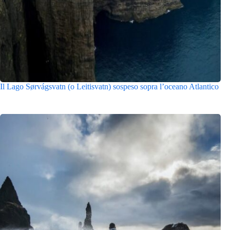
Il Lago Sørvágsvatn (o Leitisvatn) sospeso sopra l’oceano Atlantico