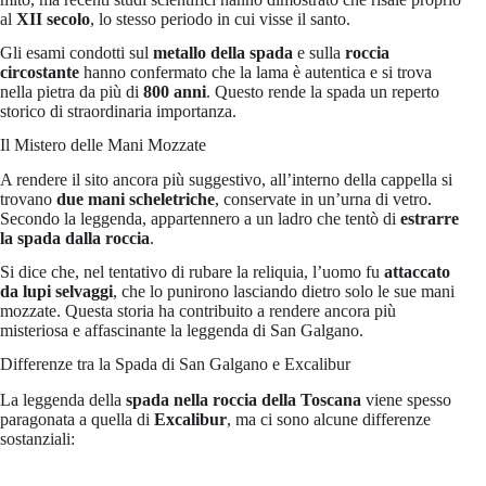
al
XII secolo
, lo stesso periodo in cui visse il santo.
Gli esami condotti sul
metallo della spada
e sulla
roccia
circostante
hanno confermato che la lama è autentica e si trova
nella pietra da più di
800 anni
. Questo rende la spada un reperto
storico di straordinaria importanza.
Il Mistero delle Mani Mozzate
A rendere il sito ancora più suggestivo, all’interno della cappella si
trovano
due mani scheletriche
, conservate in un’urna di vetro.
Secondo la leggenda, appartennero a un ladro che tentò di
estrarre
la spada dalla roccia
.
Si dice che, nel tentativo di rubare la reliquia, l’uomo fu
attaccato
da lupi selvaggi
, che lo punirono lasciando dietro solo le sue mani
mozzate. Questa storia ha contribuito a rendere ancora più
misteriosa e affascinante la leggenda di San Galgano.
Differenze tra la Spada di San Galgano e Excalibur
La leggenda della
spada nella roccia della Toscana
viene spesso
paragonata a quella di
Excalibur
, ma ci sono alcune differenze
sostanziali: