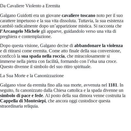
Da Cavaliere Violento a Eremita
Galgano Guidotti era un giovane
cavaliere toscano
noto per il suo
carattere impetuoso e la sua vita dissoluta. Tuttavia, la sua esistenza
cambiò radicalmente dopo un’apparizione mistica. Si racconta che
l’Arcangelo Michele
gli apparve, guidandolo verso una vita di
preghiera e contemplazione.
Dopo questa visione, Galgano decise di
abbandonare la violenza
e di ritirarsi come eremita. Come atto finale della sua conversione,
conficcò la
sua spada nella roccia
, che miracolosamente si
immerse nella pietra con facilità, formando con l’elsa una croce.
Questo divenne il simbolo del suo ritiro spirituale.
La Sua Morte e la Canonizzazione
Galgano visse da eremita fino alla sua morte, avvenuta nel
1181
. In
seguito, fu canonizzato dalla Chiesa cattolica e la spada divenne un
simbolo di pace e fede
. Al posto della sua dimora venne costruita la
Cappella di Montesiepi
, che ancora oggi custodisce questa
straordinaria reliquia.