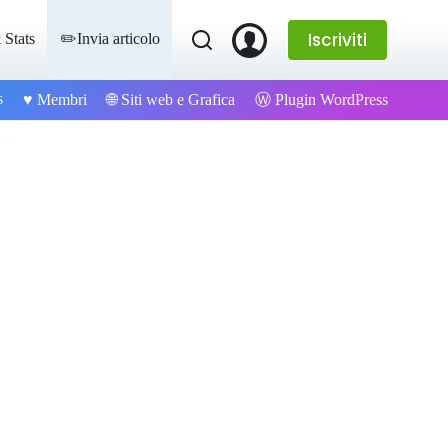
Iscriviti
 Stats
✏️Invia articolo
s
Ⓦ Plugin WordPress
♥️ Membri
🌐 Siti web e Grafica