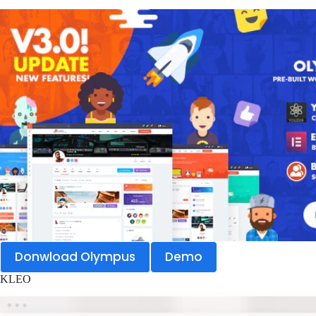
Donwload Olympus
Demo
KLEO