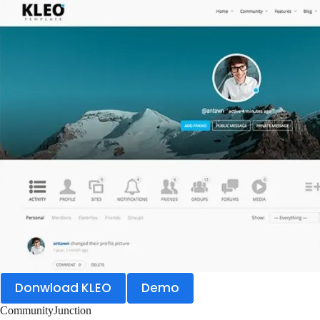
Donwload KLEO
Demo
CommunityJunction