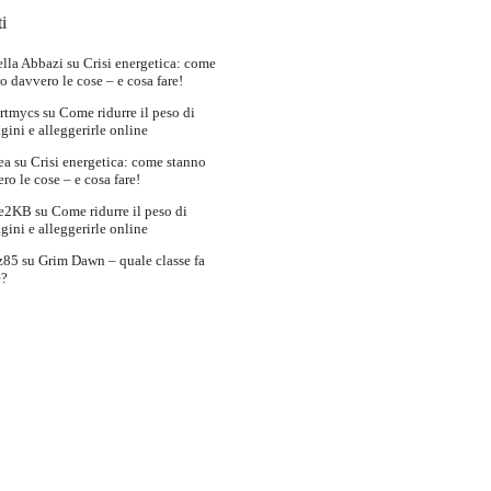
i
lla Abbazi
su
Crisi energetica: come
o davvero le cose – e cosa fare!
rtmycs
su
Come ridurre il peso di
ini e alleggerirle online
ea
su
Crisi energetica: come stanno
ro le cose – e cosa fare!
e2KB
su
Come ridurre il peso di
ini e alleggerirle online
z85
su
Grim Dawn – quale classe fa
e?