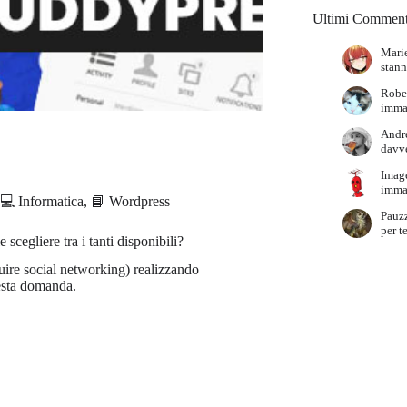
Ultimi Comment
Marie
stann
Robe
immag
Andr
davve
Imag
immag
💻 Informatica
,
📘 Wordpress
Pauz
per t
scegliere tra i tanti disponibili?
uire social networking) realizzando
esta domanda.