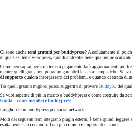
Ci sono anche
temi gratuiti per buddypress?
Assolutamente sì, poich
in qualsiasi tema wordpress, quindi andrebbe bene qualunque scaricato d
Come ben saprai però, un tema a pagamento farà aggiornamenti più frequ
mentre quelli gratis non potranno garantirti le stesse tempistiche. Senz
di supporto
qualora insorgessero dei problemi, e quando di stratta di 
Tra quelli gratuiti migliori posso suggerirti di provare
BuddyX
, del qua
Se vuoi saperne di più in merito a buddyhpress e come costruire da zero 
Guida – come installare buddypress
I migliori temi buddypress per social network
Molti dei seguenti temi integrano plugin esterni, è bene quindi leggere 
esattamente stai cercando. Tra i più comuni e importanti ci sono: