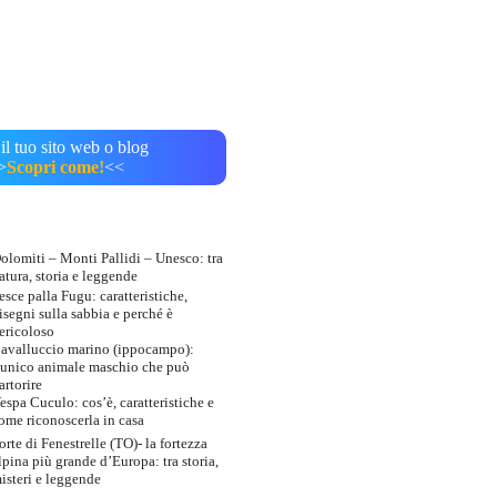
il tuo sito web o blog
>
Scopri come!
<<
olomiti – Monti Pallidi – Unesco: tra
atura, storia e leggende
esce palla Fugu: caratteristiche,
isegni sulla sabbia e perché è
ericoloso
avalluccio marino (ippocampo):
’unico animale maschio che può
artorire
espa Cuculo: cos’è, caratteristiche e
ome riconoscerla in casa
orte di Fenestrelle (TO)- la fortezza
lpina più grande d’Europa: tra storia,
isteri e leggende