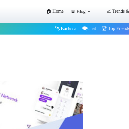
🏠 Home
📈 Trends &
📖 Blog
🗨️Chat
🏆 Top Friend
🚀 Bacheca