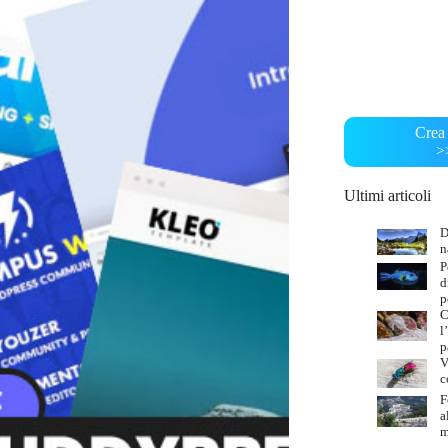
Crea 
>
Ultimi articoli
D
n
P
d
p
C
l
p
V
c
F
a
m