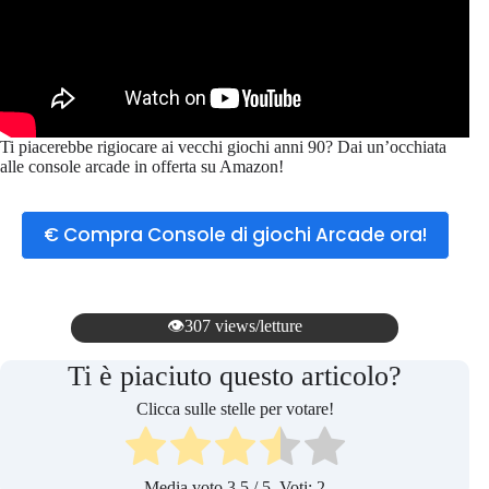
Ti piacerebbe rigiocare ai vecchi giochi anni 90? Dai un’occhiata
alle console arcade in offerta su Amazon!
€ Compra Console di giochi Arcade ora!
👁️307 views/letture
Ti è piaciuto questo articolo?
Clicca sulle stelle per votare!
Media voto
3.5
/ 5. Voti:
2