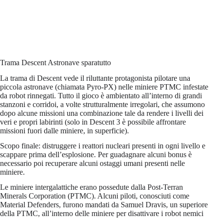
Trama Descent Astronave sparatutto
La trama di Descent vede il riluttante protagonista pilotare una
piccola astronave (chiamata Pyro-PX) nelle miniere PTMC infestate
da robot rinnegati. Tutto il gioco è ambientato all’interno di grandi
stanzoni e corridoi, a volte strutturalmente irregolari, che assumono
dopo alcune missioni una combinazione tale da rendere i livelli dei
veri e propri labirinti (solo in Descent 3 è possibile affrontare
missioni fuori dalle miniere, in superficie).
Scopo finale: distruggere i reattori nucleari presenti in ogni livello e
scappare prima dell’esplosione. Per guadagnare alcuni bonus è
necessario poi recuperare alcuni ostaggi umani presenti nelle
miniere.
Le miniere intergalattiche erano possedute dalla Post-Terran
Minerals Corporation (PTMC). Alcuni piloti, conosciuti come
Material Defenders, furono mandati da Samuel Dravis, un superiore
della PTMC, all’interno delle miniere per disattivare i robot nemici