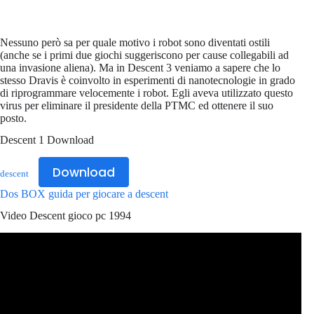
Nessuno però sa per quale motivo i robot sono diventati ostili
(anche se i primi due giochi suggeriscono per cause collegabili ad
una invasione aliena). Ma in Descent 3 veniamo a sapere che lo
stesso Dravis è coinvolto in esperimenti di nanotecnologie in grado
di riprogrammare velocemente i robot. Egli aveva utilizzato questo
virus per eliminare il presidente della PTMC ed ottenere il suo
posto.
Descent 1 Download
Download
descent
Dos BOX guida per giocare a descent
Video Descent gioco pc 1994