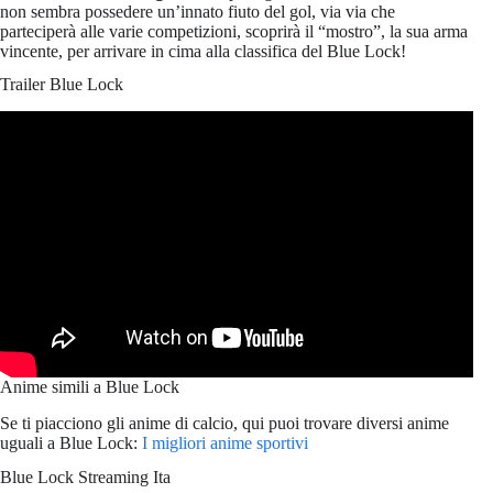
non sembra possedere un’innato fiuto del gol, via via che
parteciperà alle varie competizioni, scoprirà il “mostro”, la sua arma
vincente, per arrivare in cima alla classifica del Blue Lock!
Trailer Blue Lock
Anime simili a Blue Lock
Se ti piacciono gli anime di calcio, qui puoi trovare diversi anime
uguali a Blue Lock:
I migliori anime sportivi
Blue Lock Streaming Ita