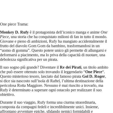
One piece Trama:
Monkey D. Rufy
è il protagonista dell’iconico manga e anime
One
Piece
, una storia che ha conquistato milioni di fan in tutto il mondo.
Giovane e pieno di ambizioni, Rufy ha mangiato accidentalmente il
frutto del diavolo Gom Gom da bambino, trasformandosi in un
“uomo di gomma”. Questo potere unico gli permette di allungarsi e
deformarsi a piacimento, ma lo priva della capacità di nuotare, una
debolezza significativa per un pirata.
Il suo sogno più grande? Diventare il
Re dei Pirati
, un titolo ambito
che può essere ottenuto solo trovando il leggendario “
One Piece
“.
Questo misterioso tesoro, lasciato dal famoso pirata
Gol D. Roger
,
si dice sia nascosto sull’isola di Raftel, l’ultima destinazione della
pericolosa Rotta Maggiore. Nessuno è mai riuscito a trovarlo, ma
Rufy è determinato a superare ogni ostacolo per realizzare il suo
obiettivo.
Durante il suo viaggio, Rufy forma una ciurma straordinaria,
composta da compagni fedeli e incredibilmente unici. Insieme,
affrontano avventure epiche, sfidando nemici formidabili e