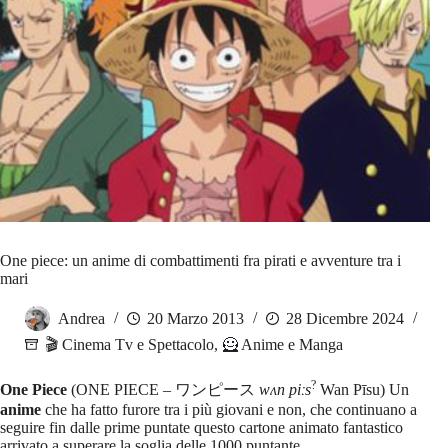
One piece: un anime di combattimenti fra pirati e avventure tra i
mari
Andrea
20 Marzo 2013
28 Dicembre 2024
🎬 Cinema Tv e Spettacolo
,
🦸 Anime e Manga
?
One Piece
(ONE PIECE – ワンピース
wʌn piːs
Wan Pīsu) Un
anime
che ha fatto furore tra i più giovani e non, che continuano a
seguire fin dalle prime puntate questo cartone animato fantastico
arrivato a superare la soglia delle 1000 puntante.