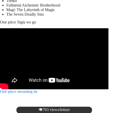
Toriko
Fullmetal Alchemist: Brotherhood
Magi: The Labyrinth of Magic
The Seven Deadly Sins
One piece Sigla we go
One piece streaming ita
👁️703 views/letture