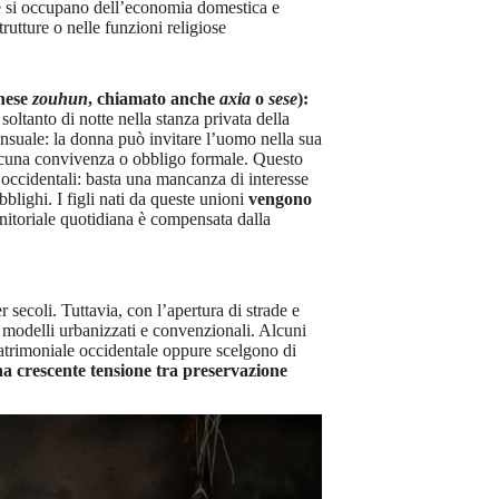
ne si occupano dell’economia domestica e
rutture o nelle funzioni religiose
inese
zouhun
, chiamato anche
axia
o
sese
):
oltanto di notte nella stanza privata della
sensuale: la donna può invitare l’uomo nella sua
a alcuna convivenza o obbligo formale. Questo
 occidentali: basta una mancanza di interesse
blighi. I figli nati da queste unioni
vengono
nitoriale quotidiana è compensata dalla
 secoli. Tuttavia, con l’apertura di strade e
n modelli urbanizzati e convenzionali. Alcuni
matrimoniale occidentale oppure scelgono di
a crescente tensione tra preservazione