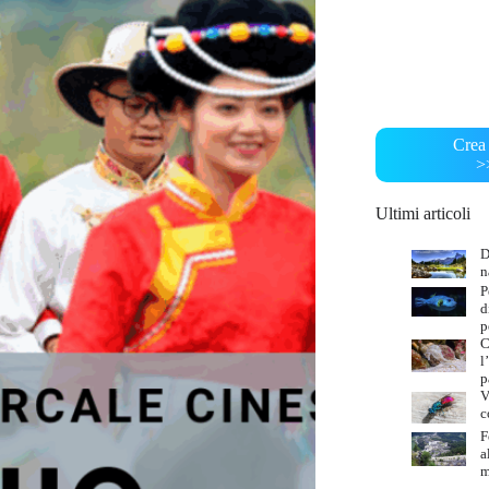
Crea 
>
Ultimi articoli
D
n
P
d
p
C
l
p
V
c
F
a
m