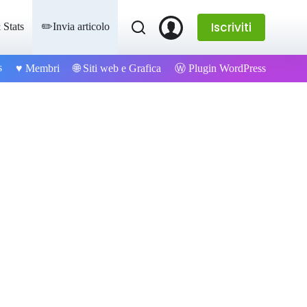
Iscriviti
 Stats
✏️Invia articolo
s
Ⓦ Plugin WordPress
♥️ Membri
🌐 Siti web e Grafica