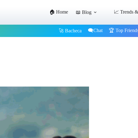
🏠 Home
📈 Trends &
📖 Blog
🗨️Chat
🏆 Top Friend
🚀 Bacheca