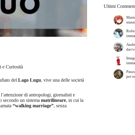
Ultimi Comment
Marie
stann
Robe
immag
Andr
davve
Imag
immag
i e Curiosità
Pauz
per t
afiato del
Lago Lugu
, vive una delle società
’attenzione di antropologi, giornalisti e
no secondo un sistema
matrilineare
, in cui la
hiamata
“walking marriage”
, senza