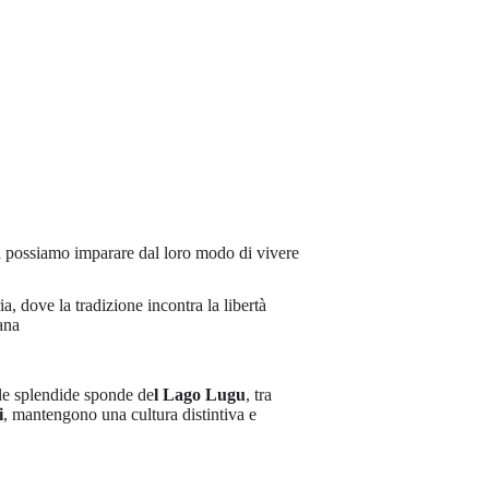
a possiamo imparare dal loro modo di vivere
a, dove la tradizione incontra la libertà
iana
le splendide sponde de
l Lago Lugu
, tra
i
, mantengono una cultura distintiva e