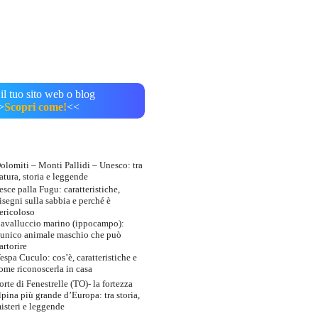
il tuo sito web o blog
>
Scopri come!
<<
olomiti – Monti Pallidi – Unesco: tra
atura, storia e leggende
esce palla Fugu: caratteristiche,
isegni sulla sabbia e perché è
ericoloso
avalluccio marino (ippocampo):
’unico animale maschio che può
artorire
espa Cuculo: cos’è, caratteristiche e
ome riconoscerla in casa
orte di Fenestrelle (TO)- la fortezza
lpina più grande d’Europa: tra storia,
isteri e leggende