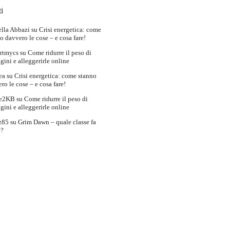
i
lla Abbazi
su
Crisi energetica: come
o davvero le cose – e cosa fare!
rtmycs
su
Come ridurre il peso di
ini e alleggerirle online
ea
su
Crisi energetica: come stanno
ro le cose – e cosa fare!
e2KB
su
Come ridurre il peso di
ini e alleggerirle online
z85
su
Grim Dawn – quale classe fa
e?