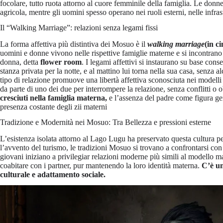
focolare, tutto ruota attorno al cuore femminile della famiglia. Le don
agricola, mentre gli uomini spesso operano nei ruoli esterni, nelle infrast
Il “Walking Marriage”: relazioni senza legami fissi
La forma affettiva più distintiva dei Mosuo è il
walking marriage
(in c
uomini e donne vivono nelle rispettive famiglie materne e si incontrano s
donna, detta
flower room
. I legami affettivi si instaurano su base con
stanza privata per la notte, e al mattino lui torna nella sua casa, senz
tipo di relazione promuove una libertà affettiva sconosciuta nei modelli
da parte di uno dei due per interrompere la relazione, senza conflitti o ob
cresciuti nella famiglia materna,
e l’assenza del padre come figura ge
presenza costante degli zii materni
Tradizione e Modernità nei Mosuo: Tra Bellezza e pressioni esterne
L’esistenza isolata attorno al Lago Lugu ha preservato questa cultura per
l’avvento del turismo, le tradizioni Mosuo si trovano a confrontarsi co
giovani iniziano a privilegiar relazioni moderne più simili al modello 
coabitare con i partner, pur mantenendo la loro identità materna.
C’è un
culturale e adattamento sociale.