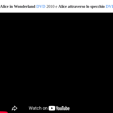
Alice in Wonderland
DVD
2010 e
Alice attraverso lo specchio
DV