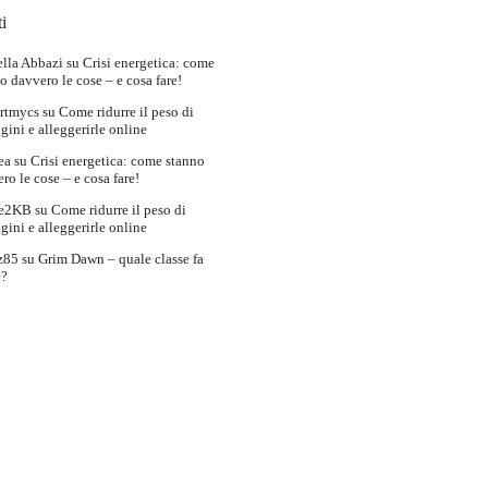
i
lla Abbazi
su
Crisi energetica: come
o davvero le cose – e cosa fare!
rtmycs
su
Come ridurre il peso di
ini e alleggerirle online
ea
su
Crisi energetica: come stanno
ro le cose – e cosa fare!
e2KB
su
Come ridurre il peso di
ini e alleggerirle online
z85
su
Grim Dawn – quale classe fa
e?