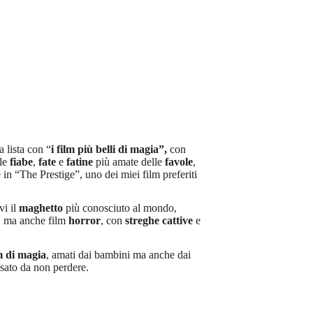
a lista con “
i film più belli di magia”,
con
lle
fiabe
,
fate
e
fatine
più amate delle
favole
,
 in “The Prestige”, uno dei miei film preferiti
vi il
maghetto
più conosciuto al mondo,
”, ma anche film
horror
, con
streghe cattive
e
lm di magia
, amati dai bambini ma anche dai
ssato da non perdere.