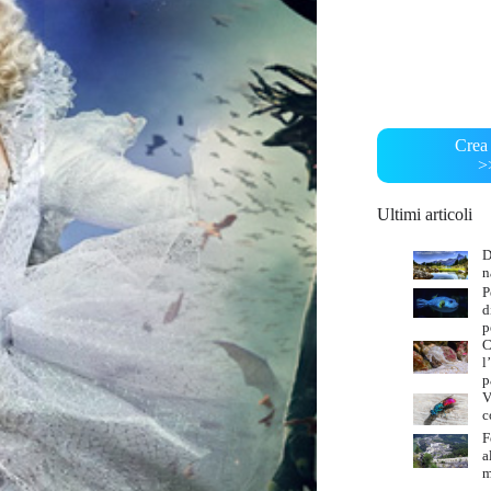
Crea 
>
Ultimi articoli
D
n
P
d
p
C
l
p
V
c
F
a
m