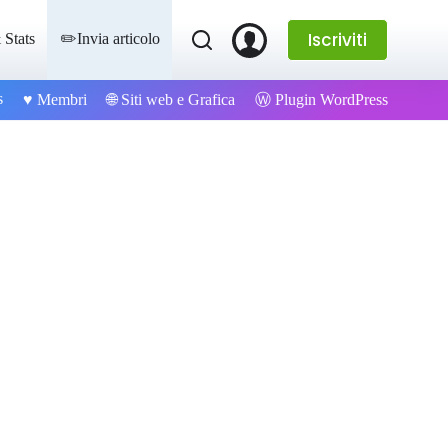
Iscriviti
 Stats
✏️Invia articolo
s
Ⓦ Plugin WordPress
♥️ Membri
🌐 Siti web e Grafica