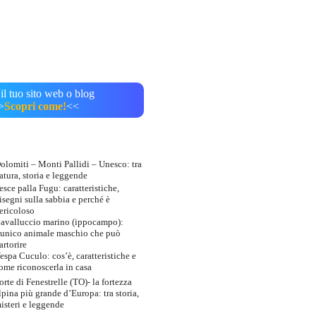
il tuo sito web o blog
>
Scopri come!
<<
olomiti – Monti Pallidi – Unesco: tra
atura, storia e leggende
esce palla Fugu: caratteristiche,
isegni sulla sabbia e perché è
ericoloso
avalluccio marino (ippocampo):
’unico animale maschio che può
artorire
espa Cuculo: cos’è, caratteristiche e
ome riconoscerla in casa
orte di Fenestrelle (TO)- la fortezza
lpina più grande d’Europa: tra storia,
isteri e leggende