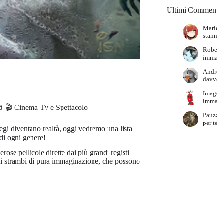
Ultimi Comment
Marie
stann
Robe
immag
Andr
davve
Imag
immag
🎬 Cinema Tv e Spettacolo
Pauz
per t
ilegi diventano realtà, oggi vedremo una lista
di ogni genere!
ose pellicole dirette dai più grandi registi
ggi strambi di pura immaginazione, che possono