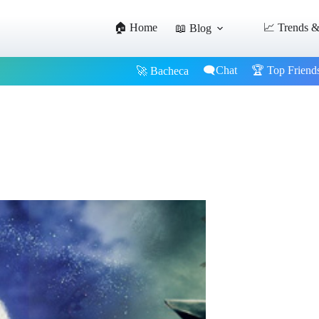
🏠 Home
📈 Trends &
📖 Blog
🗨️Chat
🏆 Top Friend
🚀 Bacheca