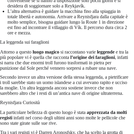
conveniente se si hanno a disposizione solo pochi giorni e si
desidera di soggiornare solo a Reykjavík.
L’altra alternativa è guidare la macchina fino alla spiaggia in
totale libertà e autonomia. Arrivare a Reynisfjara dalla capitale è
molto semplice, bisogna guidare lungo la Route 1 in direzione
est fino ad incontrare il villaggio di Vík. Il percorso dura circa 2
ore e mezza.
La leggenda sui faraglioni
Attorno a questo
luogo magico
si raccontano varie
leggende
e tra la
più popolare vi è quella che racconta
l’origine dei faraglioni
, infatti
si narra che due enormi troll furono trasformati in pietra per
punizione dal Sole perché vennero sorpresi a rubare una nave.
Secondo invece un altra versione della stessa leggenda, a pietrificare
i troll sarebbe stato un uomo islandese a cui avevano rapito e ucciso
la moglie. Un altra leggenda ancora sostiene invece che non
sarebbero altro che i resti di un’antica nave di origine ultraterrena.
Reynisfjara Curiosità
La particolare bellezza di questo luogo è stata
apprezzata da molti
registi
infatti nel corso degli ultimi anni sono molte le pellicole che
sono state girate sulle sue rive.
Tra i vari registi vi è Darren Aronosfsky, che ha scelto la grotta di