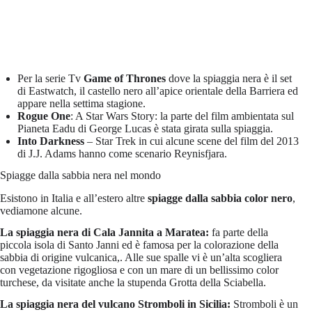
Per la serie Tv
Game of Thrones
dove la spiaggia nera è il set
di Eastwatch, il castello nero all’apice orientale della Barriera ed
appare nella settima stagione.
Rogue One
: A Star Wars Story: la parte del film ambientata sul
Pianeta Eadu di George Lucas è stata girata sulla spiaggia.
Into Darkness
– Star Trek in cui alcune scene del film del 2013
di J.J. Adams hanno come scenario Reynisfjara.
Spiagge dalla sabbia nera nel mondo
Esistono in Italia e all’estero altre
spiagge dalla
sabbia color nero
,
vediamone alcune.
La spiaggia nera di Cala Jannita a Maratea:
fa parte della
piccola isola di Santo Janni ed è famosa per la colorazione della
sabbia di origine vulcanica,. Alle sue spalle vi è un’alta scogliera
con vegetazione rigogliosa e con un mare di un bellissimo color
turchese, da visitate anche la stupenda Grotta della Sciabella.
La spiaggia nera del vulcano Stromboli in Sicilia:
Stromboli è un