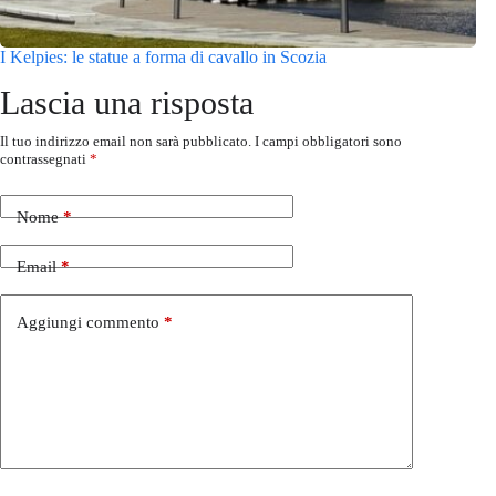
I Kelpies: le statue a forma di cavallo in Scozia
Lascia una risposta
Il tuo indirizzo email non sarà pubblicato.
I campi obbligatori sono
contrassegnati
*
Nome
*
Email
*
Aggiungi commento
*