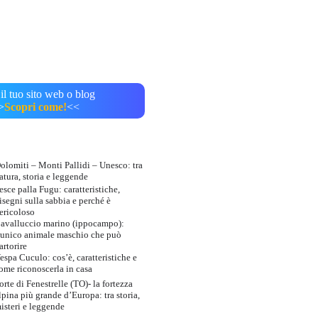
il tuo sito web o blog
>
Scopri come!
<<
olomiti – Monti Pallidi – Unesco: tra
atura, storia e leggende
esce palla Fugu: caratteristiche,
isegni sulla sabbia e perché è
ericoloso
avalluccio marino (ippocampo):
’unico animale maschio che può
artorire
espa Cuculo: cos’è, caratteristiche e
ome riconoscerla in casa
orte di Fenestrelle (TO)- la fortezza
lpina più grande d’Europa: tra storia,
isteri e leggende