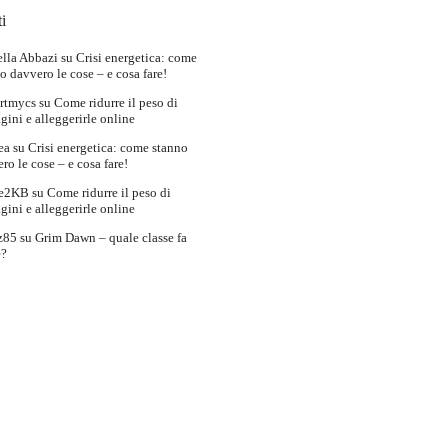
i
lla Abbazi
su
Crisi energetica: come
o davvero le cose – e cosa fare!
rtmycs
su
Come ridurre il peso di
ini e alleggerirle online
ea
su
Crisi energetica: come stanno
ro le cose – e cosa fare!
e2KB
su
Come ridurre il peso di
ini e alleggerirle online
z85
su
Grim Dawn – quale classe fa
e?