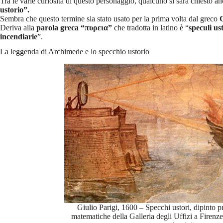
Tra le varie curiosità di questo personaggio, qualcuno si sarà chiesto a
ustorio”.
Sembra che questo termine sia stato usato per la prima volta dal greco
Deriva alla
parola greca “πυρεια”
che tradotta in latino è “
speculi ust
incendiarie
”.
La leggenda di Archimede e lo specchio ustorio
Giulio Parigi, 1600 – Specchi ustori, dipinto pr
matematiche della Galleria degli Uffizi a Firenz