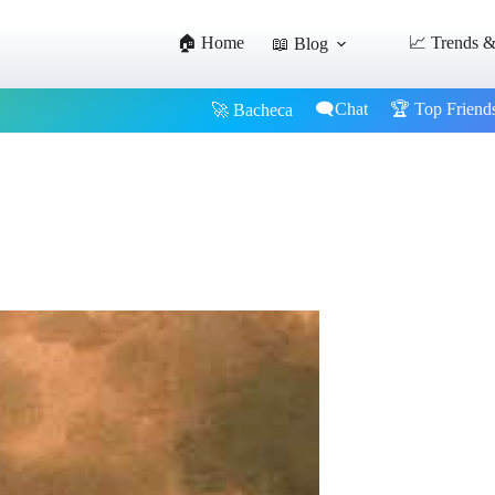
🏠 Home
📈 Trends &
📖 Blog
🗨️Chat
🏆 Top Friend
🚀 Bacheca