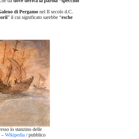
nche da
dove deriva la parola “specchio
Galeno di Pergamo
nel II secolo d.C.
orii
” il cui significato sarebbe “
esche
esso lo stanzino delle
e –
Wikipedia
/ pubblico