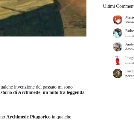
Ultimi Comment
Marie
stann
Robe
immag
Andr
davve
Imag
immag
Pauz
per t
qualche invenzione del passato mi sono
 ustorio di Archimede
,
un mito tra leggenda
simo
Archimede Pitagorico
in qualche