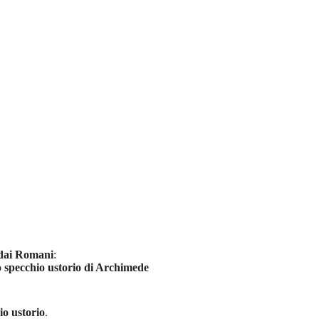
a dai Romani
:
o
specchio ustorio di Archimede
io ustorio
.