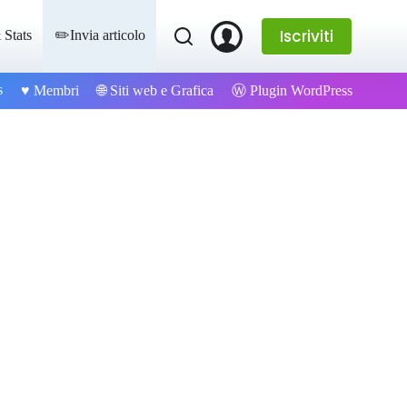
Iscriviti
 Stats
✏️Invia articolo
s
Ⓦ Plugin WordPress
♥️ Membri
🌐 Siti web e Grafica