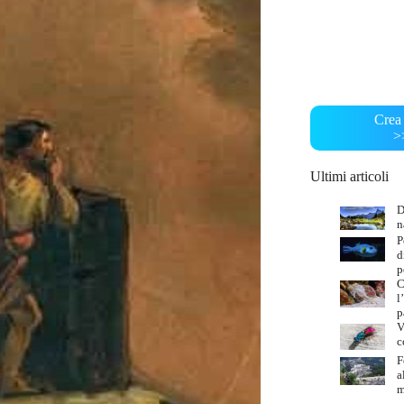
Crea 
>
Ultimi articoli
D
n
P
d
p
C
l
p
V
c
F
a
m