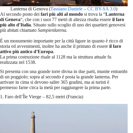
Lanterna di Genova (
Tassiano Daniele
–
CC BY-SA 3.0
)
Al secondo posto dei
fari più alti al mondo
si trova la “
Lanterna
di Genova
“, che con i suoi 77 metri di altezza risulta essere
il faro
più alto d’Italia
. Situato sullo scoglio di uno dei quartieri genovesi
più abitati chiamato
Sampierdarena
.
È un monumento importante per la città ligure in quanto è ricco di
storia ed avvenimenti, inoltre ha anche il primato di essere
il faro
attivo più antico d’Europa
.
La prima costruzione risale al 1128 ma la struttura attuale fu
realizzata nel 1538.
Si presenta con una grande torre divisa in due parti, munite entrambi
di un poggiolo; sopra al secondo è posta la grande lanterna. Per
arrivare in cima si devono salire 365 gradini, ma ai turisti è
permesso farne circa la metà per raggiungere la prima parte.
1. Faro dell’Île Vierge – 82,5 metri (Francia)