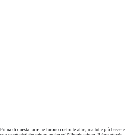
Prima di questa torre ne furono costruite altre, ma tutte più basse e
con caratteristiche minori anche sull’illuminazione. Il faro attuale