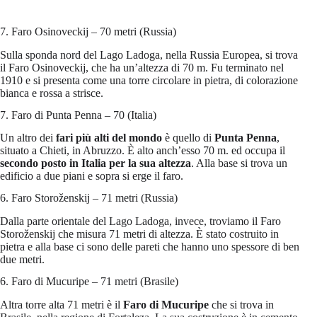
7. Faro Osinoveckij – 70 metri (Russia)
Sulla sponda nord del Lago Ladoga, nella Russia Europea, si trova
il Faro Osinoveckij, che ha un’altezza di 70 m. Fu terminato nel
1910 e si presenta come una torre circolare in pietra, di colorazione
bianca e rossa a strisce.
7. Faro di Punta Penna – 70 (Italia)
Un altro dei
fari più alti del mondo
è quello di
Punta Penna
,
situato a Chieti, in Abruzzo. È alto anch’esso 70 m. ed occupa il
secondo posto in Italia per la sua altezza
. Alla base si trova un
edificio a due piani e sopra si erge il faro.
6. Faro Storoženskij – 71 metri (Russia)
Dalla parte orientale del Lago Ladoga, invece, troviamo il Faro
Storoženskij che misura 71 metri di altezza. È stato costruito in
pietra e alla base ci sono delle pareti che hanno uno spessore di ben
due metri.
6. Faro di Mucuripe – 71 metri (Brasile)
Altra torre alta 71 metri è il
Faro di Mucuripe
che si trova in