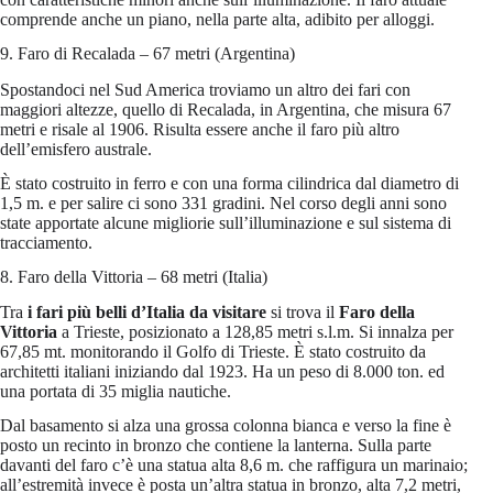
comprende anche un piano, nella parte alta, adibito per alloggi.
9. Faro di Recalada – 67 metri (Argentina)
Spostandoci nel Sud America troviamo un altro dei fari con
maggiori altezze, quello di Recalada, in Argentina, che misura 67
metri e risale al 1906. Risulta essere anche il faro più altro
dell’emisfero australe.
È stato costruito in ferro e con una forma cilindrica dal diametro di
1,5 m. e per salire ci sono 331 gradini. Nel corso degli anni sono
state apportate alcune migliorie sull’illuminazione e sul sistema di
tracciamento.
8. Faro della Vittoria – 68 metri (Italia)
Tra
i fari più belli d’Italia da visitare
si trova il
Faro della
Vittoria
a Trieste, posizionato a 128,85 metri s.l.m. Si innalza per
67,85 mt. monitorando il Golfo di Trieste. È stato costruito da
architetti italiani iniziando dal 1923. Ha un peso di 8.000 ton. ed
una portata di 35 miglia nautiche.
Dal basamento si alza una grossa colonna bianca e verso la fine è
posto un recinto in bronzo che contiene la lanterna. Sulla parte
davanti del faro c’è una statua alta 8,6 m. che raffigura un marinaio;
all’estremità invece è posta un’altra statua in bronzo, alta 7,2 metri,