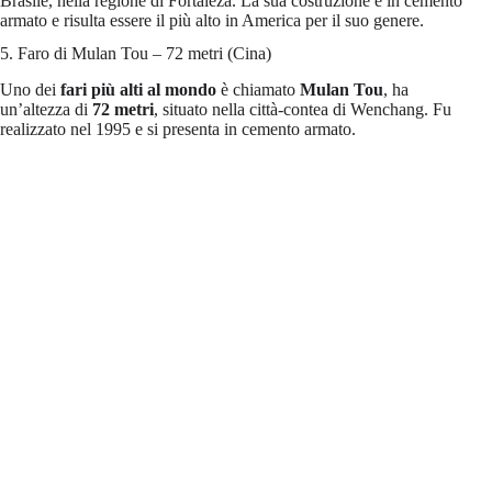
Brasile, nella regione di Fortaleza. La sua costruzione è in cemento
armato e risulta essere il più alto in America per il suo genere.
5. Faro di Mulan Tou – 72 metri (Cina)
Uno dei
fari più alti al mondo
è chiamato
Mulan Tou
, ha
un’altezza di
72 metri
, situato nella città-contea di Wenchang. Fu
realizzato nel 1995 e si presenta in cemento armato.