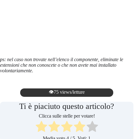
ps: nel caso non trovate nell’elenco il componente, eliminate le
estensioni che non conoscete o che non avete mai installato
volontariamente.
👁️75 views/letture
Ti è piaciuto questo articolo?
Clicca sulle stelle per votare!
Media voto
4
/ 5. Voti:
1