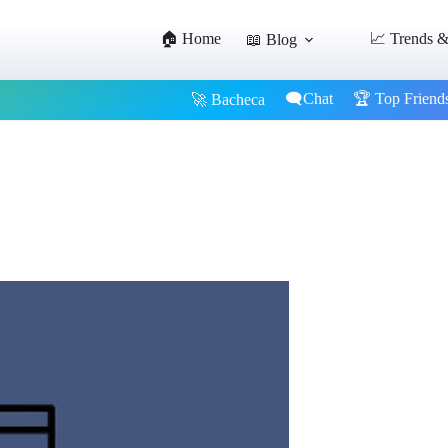
🏠 Home
📈 Trends &
📖 Blog
🗨️Chat
🏆 Top Friend
🚀 Bacheca