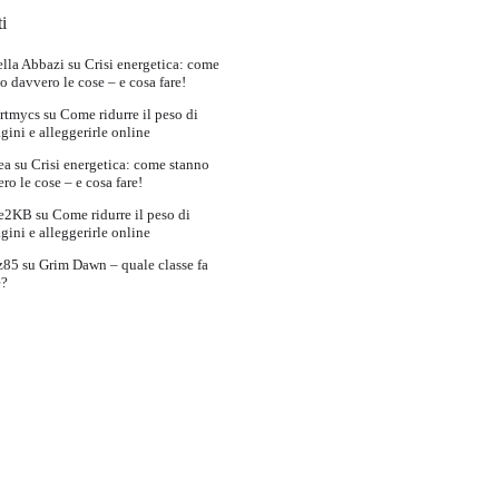
i
lla Abbazi
su
Crisi energetica: come
o davvero le cose – e cosa fare!
rtmycs
su
Come ridurre il peso di
ini e alleggerirle online
ea
su
Crisi energetica: come stanno
ro le cose – e cosa fare!
e2KB
su
Come ridurre il peso di
ini e alleggerirle online
z85
su
Grim Dawn – quale classe fa
e?