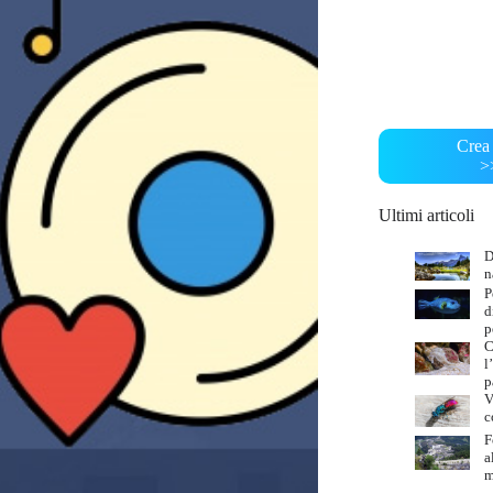
Crea 
>
Ultimi articoli
D
n
P
d
p
C
l
p
V
c
F
a
m