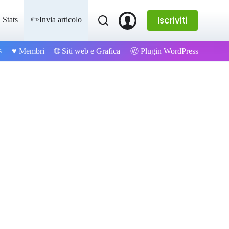
Iscriviti
 Stats
✏️Invia articolo
s
Ⓦ Plugin WordPress
♥️ Membri
🌐 Siti web e Grafica