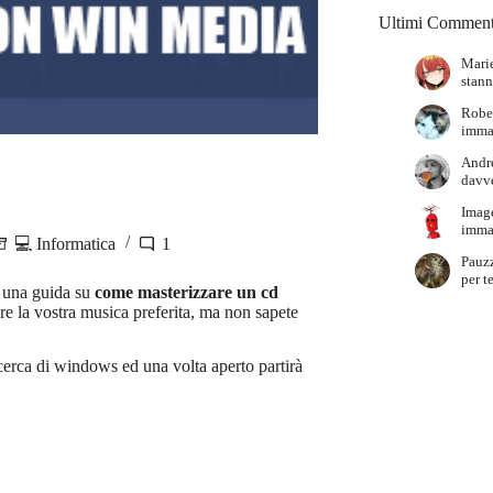
Ultimi Comment
Marie
stann
Robe
immag
Andr
davve
Imag
immag
💻 Informatica
1
Pauz
per t
o una guida su
come masterizzare un cd
re la vostra musica preferita, ma non sapete
icerca di windows ed una volta aperto partirà