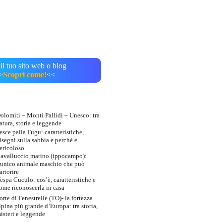
il tuo sito web o blog
>
Scopri come!
<<
olomiti – Monti Pallidi – Unesco: tra
atura, storia e leggende
esce palla Fugu: caratteristiche,
isegni sulla sabbia e perché è
ericoloso
avalluccio marino (ippocampo):
’unico animale maschio che può
artorire
espa Cuculo: cos’è, caratteristiche e
ome riconoscerla in casa
orte di Fenestrelle (TO)- la fortezza
lpina più grande d’Europa: tra storia,
isteri e leggende