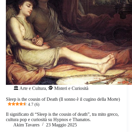
🏛️ Arte e Cultura
,
🕵️ Misteri e Curiosità
Sleep is the cousin of Death (Il sonno è il cugino della Morte)
4.7 (6)
Il significato di “Sleep is the cousin of death”, tra mito greco,
cultura pop e curiosità su Hypnos e Thanatos.
Akim Tavares
23 Maggio 2025