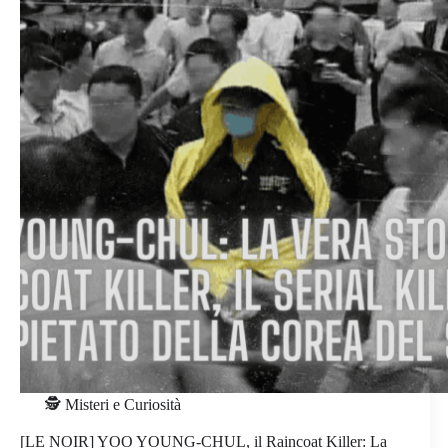
🕵️ Misteri e Curiosità
[LE NOIR] YOO YOUNG-CHUL, il Raincoat Killer: La