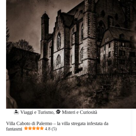
🏝️ Viaggi e Turismo
,
🕵️ Misteri e Curiosità
Villa Caboto di Palermo – la villa stregata infestata da
fantasmi
4.8 (5)