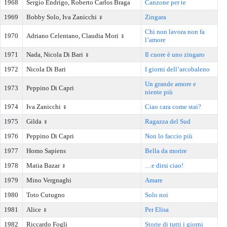
1968
Sergio Endrigo, Roberto Carlos Braga
Canzone per te
1969
Bobby Solo, Iva Zanicchi ♀️
Zingara
Chi non lavora non fa
1970
Adriano Celentano, Claudia Mori ♀️
l’amore
1971
Nada, Nicola Di Bari ♀️
Il cuore è uno zingaro
1972
Nicola Di Bari
I giorni dell’arcobaleno
Un grande amore e
1973
Peppino Di Capri
niente più
1974
Iva Zanicchi ♀️
Ciao cara come stai?
1975
Gilda ♀️
Ragazza del Sud
1976
Peppino Di Capri
Non lo faccio più
1977
Homo Sapiens
Bella da morire
1978
Matia Bazar ♀️
…e dirsi ciao!
1979
Mino Vergnaghi
Amare
1980
Toto Cutugno
Solo noi
1981
Alice ♀️
Per Elisa
1982
Riccardo Fogli
Storie di tutti i giorni