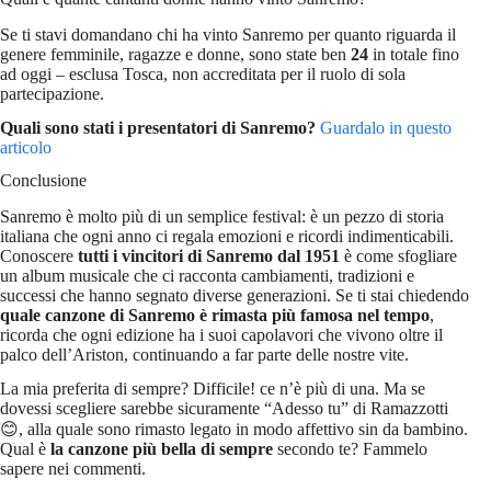
Se ti stavi domandano chi ha vinto Sanremo per quanto riguarda il
genere femminile, ragazze e donne, sono state ben
24
in totale fino
ad oggi – esclusa Tosca, non accreditata per il ruolo di sola
partecipazione.
Quali sono stati i presentatori di Sanremo?
Guardalo in questo
articolo
Conclusione
Sanremo è molto più di un semplice festival: è un pezzo di storia
italiana che ogni anno ci regala emozioni e ricordi indimenticabili.
Conoscere
tutti i vincitori di Sanremo dal 1951
è come sfogliare
un album musicale che ci racconta cambiamenti, tradizioni e
successi che hanno segnato diverse generazioni. Se ti stai chiedendo
quale canzone di Sanremo è rimasta più famosa nel tempo
,
ricorda che ogni edizione ha i suoi capolavori che vivono oltre il
palco dell’Ariston, continuando a far parte delle nostre vite.
La mia preferita di sempre? Difficile! ce n’è più di una. Ma se
dovessi scegliere sarebbe sicuramente “Adesso tu” di Ramazzotti
😊, alla quale sono rimasto legato in modo affettivo sin da bambino.
Qual è
la canzone più bella di sempre
secondo te? Fammelo
sapere nei commenti.