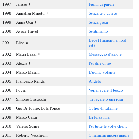
1997
Jalisse ♀️
Fiumi di parole
1998
Annalisa Minetti ♀️
Senza te o con te
1999
Anna Oxa ♀️
Senza pietà
2000
Avion Travel
Sentimento
Luce (Tramonti a nord
2001
Elisa ♀️
est)
2002
Matia Bazar ♀️
Messaggio d’amore
2003
Alexia ♀️
Per dire di no
2004
Marco Masini
L’uomo volante
2005
Francesco Renga
Angelo
2006
Povia
Vorrei avere il becco
2007
Simone Cristicchi
Ti regalerò una rosa
2008
Giò Di Tonno, Lola Ponce
Colpo di fulmine
2009
Marco Carta
La forza mia
2010
Valerio Scanu
Per tutte le volte che…
2011
Roberto Vecchioni
Chiamami ancora amore