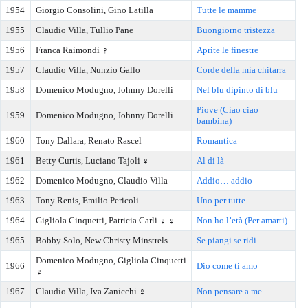
1954
Giorgio Consolini, Gino Latilla
Tutte le mamme
1955
Claudio Villa, Tullio Pane
Buongiorno tristezza
1956
Franca Raimondi ♀️
Aprite le finestre
1957
Claudio Villa, Nunzio Gallo
Corde della mia chitarra
1958
Domenico Modugno, Johnny Dorelli
Nel blu dipinto di blu
Piove (Ciao ciao
1959
Domenico Modugno, Johnny Dorelli
bambina)
1960
Tony Dallara, Renato Rascel
Romantica
1961
Betty Curtis, Luciano Tajoli ♀️
Al di là
1962
Domenico Modugno, Claudio Villa
Addio… addio
1963
Tony Renis, Emilio Pericoli
Uno per tutte
1964
Gigliola Cinquetti, Patricia Carli ♀️ ♀️
Non ho l’età (Per amarti)
1965
Bobby Solo, New Christy Minstrels
Se piangi se ridi
Domenico Modugno, Gigliola Cinquetti
1966
Dio come ti amo
♀️
1967
Claudio Villa, Iva Zanicchi ♀️
Non pensare a me