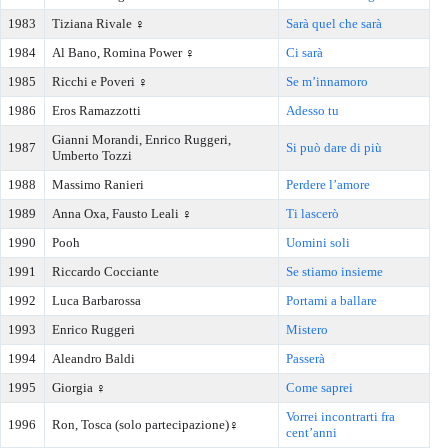
1983
Tiziana Rivale ♀️
Sarà quel che sarà
1984
Al Bano, Romina Power ♀️
Ci sarà
1985
Ricchi e Poveri ♀️
Se m’innamoro
1986
Eros Ramazzotti
Adesso tu
Gianni Morandi, Enrico Ruggeri,
1987
Si può dare di più
Umberto Tozzi
1988
Massimo Ranieri
Perdere l’amore
1989
Anna Oxa, Fausto Leali ♀️
Ti lascerò
1990
Pooh
Uomini soli
1991
Riccardo Cocciante
Se stiamo insieme
1992
Luca Barbarossa
Portami a ballare
1993
Enrico Ruggeri
Mistero
1994
Aleandro Baldi
Passerà
1995
Giorgia ♀️
Come saprei
Vorrei incontrarti fra
1996
Ron, Tosca (solo partecipazione)♀️
cent’anni