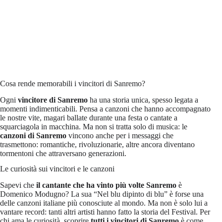
Cosa rende memorabili i vincitori di Sanremo?
Ogni
vincitore di Sanremo
ha una storia unica, spesso legata a
momenti indimenticabili. Pensa a canzoni che hanno accompagnato
le nostre vite, magari ballate durante una festa o cantate a
squarciagola in macchina. Ma non si tratta solo di musica: le
canzoni di Sanremo
vincono anche per i messaggi che
trasmettono: romantiche, rivoluzionarie, altre ancora diventano
tormentoni che attraversano generazioni.
Le curiosità sui vincitori e le canzoni
Sapevi che
il cantante che ha vinto più volte Sanremo
è
Domenico Modugno? La sua “Nel blu dipinto di blu” è forse una
delle canzoni italiane più conosciute al mondo. Ma non è solo lui a
vantare record: tanti altri artisti hanno fatto la storia del Festival. Per
chi ama le curiosità, scoprire
tutti i vincitori di Sanremo
è come