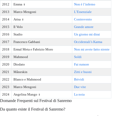
2012
Emma ♀️
Non è l’inferno
2013
Marco Mengoni
L’Essenziale
2014
Arisa ♀️
Controvento
2015
Il Volo
Grande amore
2016
Stadio
Un giorno mi dirai
2017
Francesco Gabbani
Occidentali’s Karma
2018
Ermal Meta e Fabrizio Moro
Non mi avete fatto niente
2019
Mahmood
Soldi
2020
Diodato
Fai rumore
2021
Måneskin
Zitti e buoni
2022
Blanco e Mahmood
Brividi
2023
Marco Mengoni
Due vite
2024
Angelina Mango ♀️
La noia
Domande Frequenti sul Festival di Sanremo
Da quanto esiste il Festival di Sanremo?