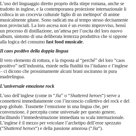
L’uso del linguaggio diretto proprio della stirpe romana, anche se
tradotto in inglese, e la contemporanea proiezione internazionale li
colloca in un crocevia culturale figlio di un meltinpot’ di anime
musicalmente gitane. Sono radicati ma al tempo stesso decisamente
non provinciali. La loro ascesa non è un evento improvviso, bensì
un processo di distillazione, un’attesa per l’uscita del loro nuovo
album, sintomo di una deliberata lentezza produttiva che si oppone
alla logica del consumo
fast food musicale
.
Il caos positivo della doppia lingua
Il vero elemento di rottura, e la risposta al “perché” del loro “caos
positivo” nell’industria, risiede nella fluidità tra l’italiano e l’inglese
– ci dicono che prossimamente alcuni brani usciranno in pura
madrelingua.
L’universale emozione rock
L’uso dell’inglese (come in “
Jia
” o “
Shattered heroes
“) serve a
connettersi immediatamente con l’inconscio collettivo del rock e del
pop globale. Trasmette l’emozione in una lingua che, per
convenzione, è percepita come universale per questo genere,
facilitando l’immedesimazione immediata su scala internazionale.
L’inglese è il mezzo per veicolare l’archetipo dell’eroe spezzato
(“
Shattered heroes
“) e della passione amorosa (“
Jia
“).