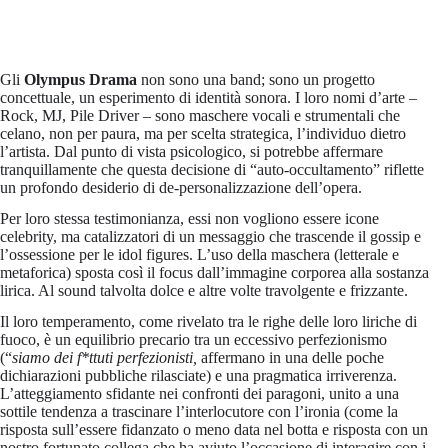
Gli
Olympus Drama
non sono una band; sono un progetto
concettuale, un esperimento di identità sonora. I loro nomi d’arte –
Rock, MJ, Pile Driver – sono maschere vocali e strumentali che
celano, non per paura, ma per scelta strategica, l’individuo dietro
l’artista. Dal punto di vista psicologico, si potrebbe affermare
tranquillamente che questa decisione di “auto-occultamento” riflette
un profondo desiderio di de-personalizzazione dell’opera.
Per loro stessa testimonianza, essi non vogliono essere icone
celebrity, ma catalizzatori di un messaggio che trascende il gossip e
l’ossessione per le idol figures. L’uso della maschera (letterale e
metaforica) sposta così il focus dall’immagine corporea alla sostanza
lirica. Al sound talvolta dolce e altre volte travolgente e frizzante.
Il loro temperamento, come rivelato tra le righe delle loro liriche di
fuoco, è un equilibrio precario tra un eccessivo perfezionismo
(“
siamo dei f*ttuti perfezionisti,
affermano in una delle poche
dichiarazioni pubbliche rilasciate) e una pragmatica irriverenza.
L’atteggiamento sfidante nei confronti dei paragoni, unito a una
sottile tendenza a trascinare l’interlocutore con l’ironia (come la
risposta sull’essere fidanzato o meno data nel botta e risposta con un
nostro fortunato collega che ha aviuto l’occasione di interagire con i