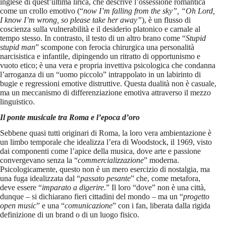
inglese di quest’ultima lirica, che descrive l’ossessione romantica
come un crollo emotivo (“
now I’m falling from the sky”, “Oh Lord,
I know I’m wrong, so please take her away”
), è un flusso di
coscienza sulla vulnerabilità e il desiderio platonico e carnale al
tempo stesso. In contrasto, il testo di un altro brano come “
Stupid
stupid man
” scompone con ferocia chirurgica una personalità
narcisistica e infantile, dipingendo un ritratto di opportunismo e
vuoto etico; è una vera e propria invettiva psicologica che condanna
l’arroganza di un “uomo piccolo” intrappolato in un labirinto di
bugie e regressioni emotive distruttive. Questa dualità non è casuale,
ma un meccanismo di differenziazione emotiva attraverso il mezzo
linguistico.
Il ponte musicale tra Roma e l’epoca d’oro
Sebbene quasi tutti originari di Roma, la loro vera ambientazione è
un limbo temporale che idealizza l’era di Woodstock, il 1969, visto
dai componenti come l’apice della musica, dove arte e passione
convergevano senza la “
commercializzazione
” moderna.
Psicologicamente, questo non è un mero esercizio di nostalgia, ma
una fuga idealizzata dal “
passato pesante
” che, come metafora,
deve essere “
imparato a digerire.
” Il loro “dove” non è una città,
dunque – si dichiarano fieri cittadini del mondo – ma un “
progetto
open music
” e una “
comunicazione
” con i fan, liberata dalla rigida
definizione di un brand o di un luogo fisico.