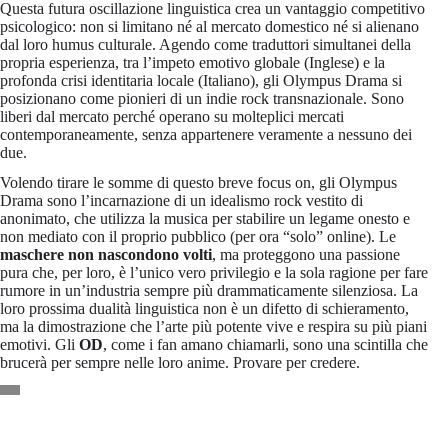
Questa futura oscillazione linguistica crea un vantaggio competitivo
psicologico: non si limitano né al mercato domestico né si alienano
dal loro humus culturale. Agendo come traduttori simultanei della
propria esperienza, tra l’impeto emotivo globale (Inglese) e la
profonda crisi identitaria locale (Italiano), gli Olympus Drama si
posizionano come pionieri di un indie rock transnazionale. Sono
liberi dal mercato perché operano su molteplici mercati
contemporaneamente, senza appartenere veramente a nessuno dei
due.
Volendo tirare le somme di questo breve focus on, gli Olympus
Drama sono l’incarnazione di un idealismo rock vestito di
anonimato, che utilizza la musica per stabilire un legame onesto e
non mediato con il proprio pubblico (per ora “solo” online). Le
maschere non nascondono volti
, ma proteggono una passione
pura che, per loro, è l’unico vero privilegio e la sola ragione per fare
rumore in un’industria sempre più drammaticamente silenziosa. La
loro prossima dualità linguistica non è un difetto di schieramento,
ma la dimostrazione che l’arte più potente vive e respira su più piani
emotivi. Gli
OD
, come i fan amano chiamarli, sono una scintilla che
brucerà per sempre nelle loro anime. Provare per credere.