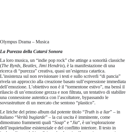
Olympus Drama – Musica
La Purezza della Catarsi Sonora
La loro musica, un “indie pop rock” che attinge a sonorità classiche
(
The Byrds, Beatles, Jimi Hendrix
), è la manifestazione di una
ricerca di “purezza” creativa, quasi un’esigenza catartica.
L’insistenza sul non revisionare i testi e sullo scriverli “di pancia”
rivela un approccio alla creazione basato sull’espressione immediata
dell’emozione. L’obiettivo non è il “tormentone estivo”, ma bensì il
rilascio di un’emozione grezza e non filtrata, un tentativo di stabilire
una connessione autentica con l’ascoltatore, bypassando le
sovrastrutture di un mercato che sentono “plastico”.
Le liriche del primo album dal potente titolo “
Truth is a liar
” – in
italiano “
Verità bugiarde
” – la cui uscita è imminente, come
dimostrano frammenti quali “
Soap
” e “
Jia
“, è un’esplorazione
dell’inquietudine esistenziale e del conflitto interiore. Il testo in