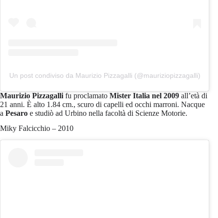
Un post condiviso da Maurizio Pizzagalli (@mauriziopizzagalli)
Maurizio Pizzagalli
fu proclamato
Mister Italia nel 2009
all’età di
21 anni. È alto 1.84 cm., scuro di capelli ed occhi marroni. Nacque
a
Pesaro
e studiò ad Urbino nella facoltà di Scienze Motorie.
Miky Falcicchio – 2010