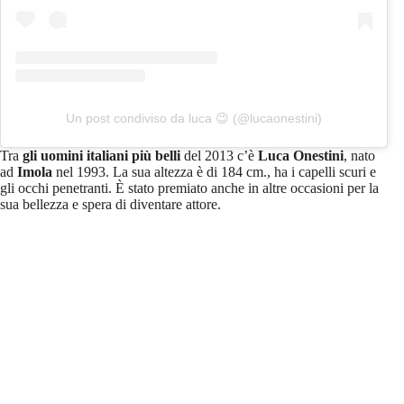
Un post condiviso da luca 😉 (@lucaonestini)
Tra
gli uomini italiani più belli
del 2013 c’è
Luca Onestini
, nato
ad
Imola
nel 1993. La sua altezza è di 184 cm., ha i capelli scuri e
gli occhi penetranti. È stato premiato anche in altre occasioni per la
sua bellezza e spera di diventare attore.