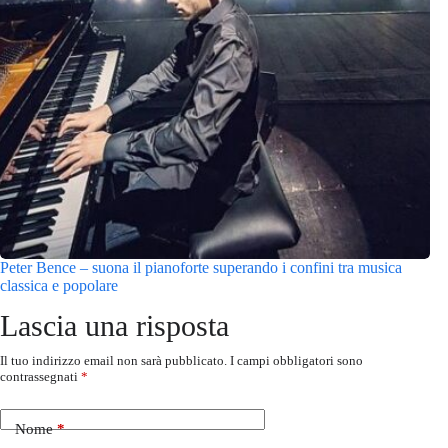
Peter Bence – suona il pianoforte superando i confini tra musica
classica e popolare
Lascia una risposta
Il tuo indirizzo email non sarà pubblicato.
I campi obbligatori sono
contrassegnati
*
Nome
*