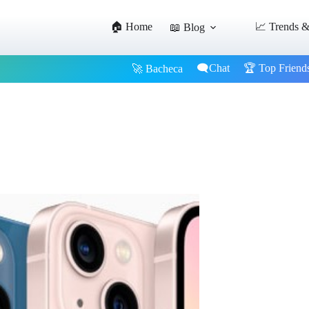
🏠 Home
📈 Trends &
📖 Blog
🗨️Chat
🏆 Top Friend
🚀 Bacheca