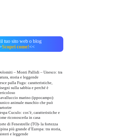
il tuo sito web o blog
>
Scopri come!
<<
olomiti – Monti Pallidi – Unesco: tra
atura, storia e leggende
esce palla Fugu: caratteristiche,
isegni sulla sabbia e perché è
ericoloso
avalluccio marino (ippocampo):
’unico animale maschio che può
artorire
espa Cuculo: cos’è, caratteristiche e
ome riconoscerla in casa
orte di Fenestrelle (TO)- la fortezza
lpina più grande d’Europa: tra storia,
isteri e leggende