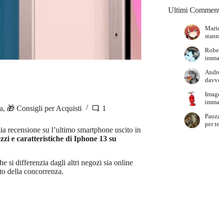
Ultimi Comment
Marie
stann
Robe
immag
Andr
davve
Imag
immag
a
,
🎁 Consigli per Acquisti
1
Pauz
per t
mia recensione su l’ultimo smartphone uscito in
zi e caratteristiche
di Iphone 13 su
e si differenzia dagli altri negozi sia online
tto della concorrenza.