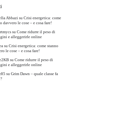
i
lla Abbazi
su
Crisi energetica: come
o davvero le cose – e cosa fare!
rtmycs
su
Come ridurre il peso di
ini e alleggerirle online
ea
su
Crisi energetica: come stanno
ro le cose – e cosa fare!
e2KB
su
Come ridurre il peso di
ini e alleggerirle online
z85
su
Grim Dawn – quale classe fa
e?