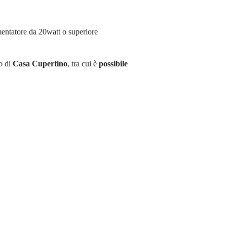
mentatore da 20watt o superiore
o di
Casa Cupertino
, tra cui è
possibile