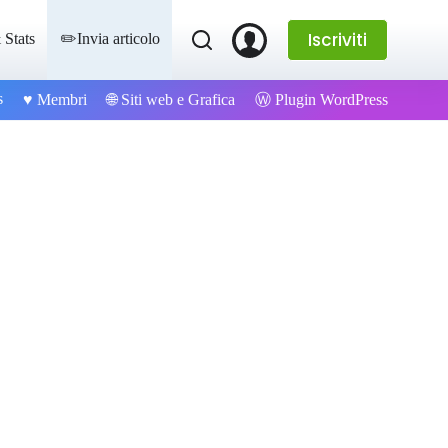
Iscriviti
 Stats
✏️Invia articolo
s
Ⓦ Plugin WordPress
♥️ Membri
🌐 Siti web e Grafica