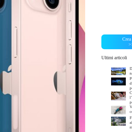
Crea 
>
Ultimi articoli
D
n
P
d
p
C
l
p
V
c
F
a
m