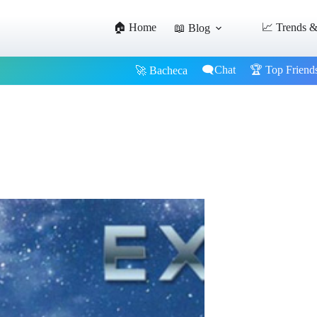
🏠 Home
📈 Trends &
📖 Blog
🗨️Chat
🏆 Top Friend
🚀 Bacheca