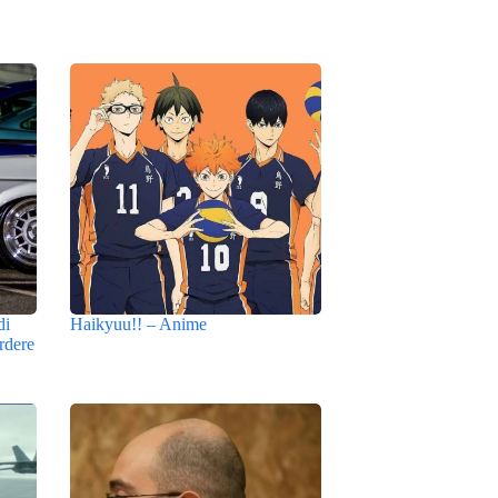
di
Haikyuu!! – Anime
rdere