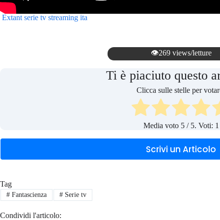
Extant serie tv streaming ita
👁️269 views/letture
Ti è piaciuto questo a
Clicca sulle stelle per votar
Media voto
5
/ 5. Voti:
1
Scrivi un Articolo
Tag
#
Fantascienza
#
Serie tv
Condividi l'articolo: