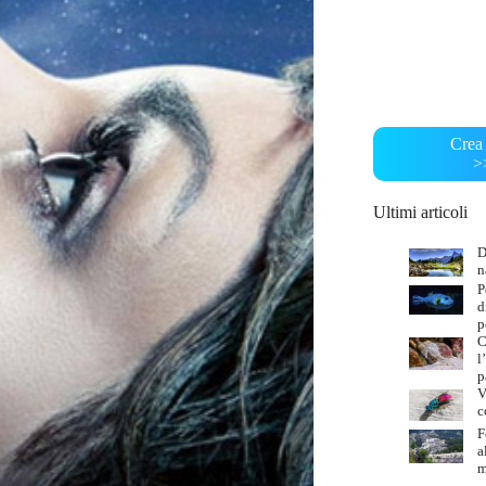
Crea 
>
Ultimi articoli
D
n
P
d
p
C
l
p
V
c
F
a
m