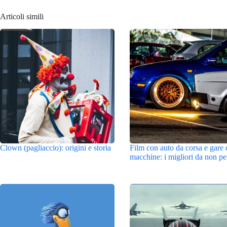
Articoli simili
Clown (pagliaccio): origini e storia
Film con auto da corsa e gare 
macchine: i migliori da non pe