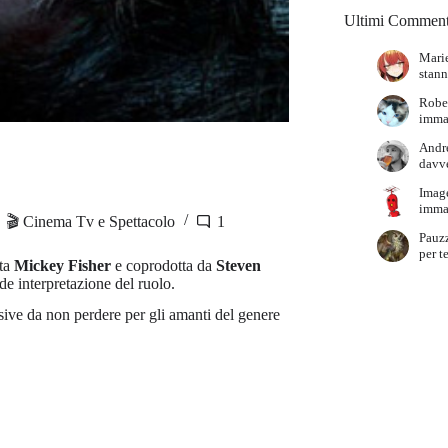
Ultimi Comment
Marie
stann
Robe
immag
Andr
davve
Imag
immag
🎬 Cinema Tv e Spettacolo
1
Pauz
per t
ata
Mickey Fisher
e coprodotta da
Steven
de interpretazione del ruolo.
visive da non perdere per gli amanti del genere