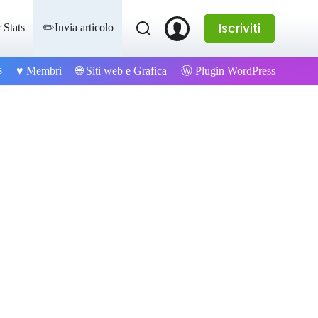
Iscriviti
 Stats
✏️Invia articolo
s
Ⓦ Plugin WordPress
♥️ Membri
🌐 Siti web e Grafica