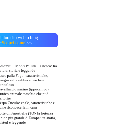
il tuo sito web o blog
>
Scopri come!
<<
olomiti – Monti Pallidi – Unesco: tra
atura, storia e leggende
esce palla Fugu: caratteristiche,
isegni sulla sabbia e perché è
ericoloso
avalluccio marino (ippocampo):
’unico animale maschio che può
artorire
espa Cuculo: cos’è, caratteristiche e
ome riconoscerla in casa
orte di Fenestrelle (TO)- la fortezza
lpina più grande d’Europa: tra storia,
isteri e leggende