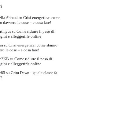
i
lla Abbazi
su
Crisi energetica: come
o davvero le cose – e cosa fare!
rtmycs
su
Come ridurre il peso di
ini e alleggerirle online
ea
su
Crisi energetica: come stanno
ro le cose – e cosa fare!
e2KB
su
Come ridurre il peso di
ini e alleggerirle online
z85
su
Grim Dawn – quale classe fa
e?