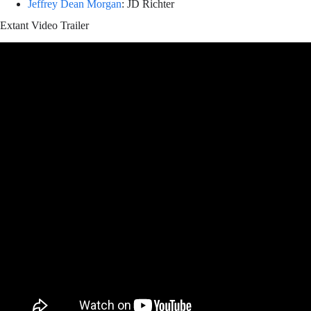
Jeffrey Dean Morgan
: JD Richter
Extant Video Trailer