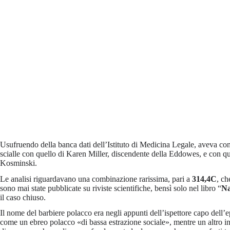
Usufruendo della banca dati dell’Istituto di Medicina Legale, aveva conf
scialle con quello di Karen Miller, discendente della Eddowes, e con que
Kosminski.
Le analisi riguardavano una combinazione rarissima, pari a
314,4C
, ch
sono mai state pubblicate su riviste scientifiche, bensì solo nel libro “
Na
il caso chiuso.
Il nome del barbiere polacco era negli appunti dell’ispettore capo dell’
come un ebreo polacco «di bassa estrazione sociale», mentre un altro 