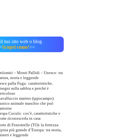
il tuo sito web o blog
>
Scopri come!
<<
olomiti – Monti Pallidi – Unesco: tra
atura, storia e leggende
esce palla Fugu: caratteristiche,
isegni sulla sabbia e perché è
ericoloso
avalluccio marino (ippocampo):
’unico animale maschio che può
artorire
espa Cuculo: cos’è, caratteristiche e
ome riconoscerla in casa
orte di Fenestrelle (TO)- la fortezza
lpina più grande d’Europa: tra storia,
isteri e leggende