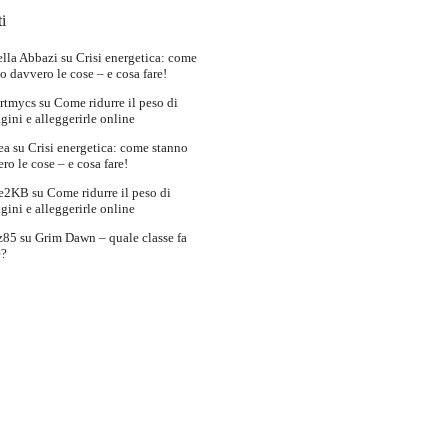
i
lla Abbazi
su
Crisi energetica: come
o davvero le cose – e cosa fare!
rtmycs
su
Come ridurre il peso di
ini e alleggerirle online
ea
su
Crisi energetica: come stanno
ro le cose – e cosa fare!
e2KB
su
Come ridurre il peso di
ini e alleggerirle online
z85
su
Grim Dawn – quale classe fa
e?