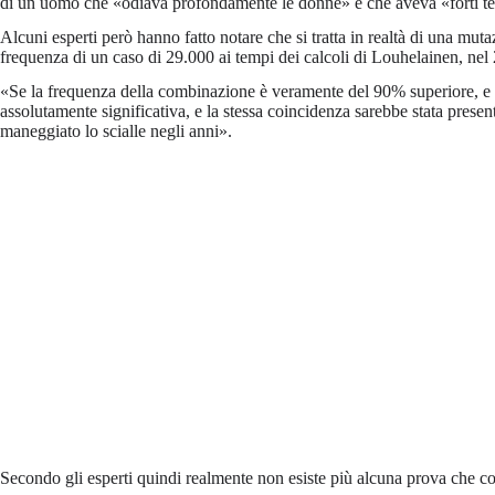
di un uomo che «odiava profondamente le donne» e che aveva «forti t
Alcuni esperti però hanno fatto notare che si tratta in realtà di una mut
frequenza di un caso di 29.000 ai tempi dei calcoli di Louhelainen, nel
«Se la frequenza della combinazione è veramente del 90% superiore, e
assolutamente significativa, e la stessa coincidenza sarebbe stata pres
maneggiato lo scialle negli anni».
Secondo gli esperti quindi realmente non esiste più alcuna prova che c