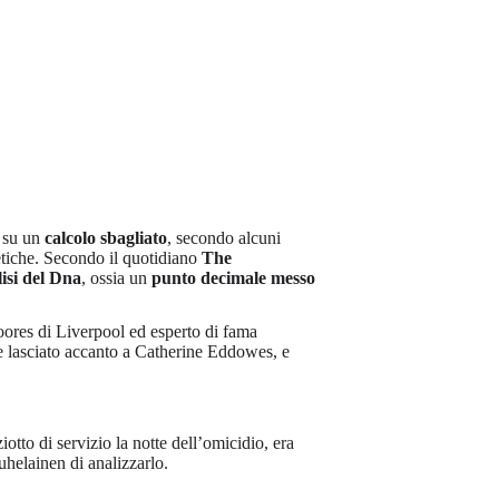
a su un
calcolo sbagliato
, secondo alcuni
netiche. Secondo il quotidiano
The
isi del Dna
, ossia un
punto decimale messo
oores di Liverpool ed esperto di fama
ue lasciato accanto a Catherine Eddowes, e
iotto di servizio la notte dell’omicidio, era
uhelainen di analizzarlo.