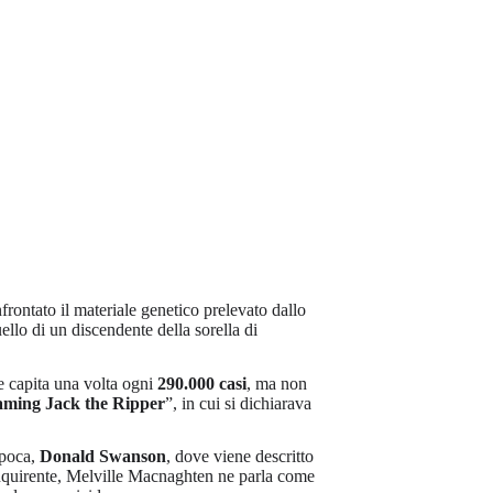
rontato il materiale genetico prelevato dallo
llo di un discendente della sorella di
e capita una volta ogni
290.000 casi
, ma non
ming Jack the Ripper
”, in cui si dichiarava
epoca,
Donald Swanson
, dove viene descritto
inquirente, Melville Macnaghten ne parla come