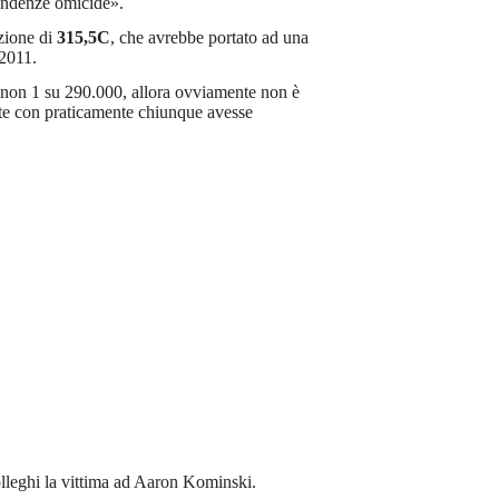
endenze omicide».
azione di
315,5C
, che avrebbe portato ad una
 2011.
 non 1 su 290.000, allora ovviamente non è
ente con praticamente chiunque avesse
olleghi la vittima ad Aaron Kominski.