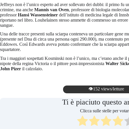
Jeffreys non è l’unico esperto ad aver sollevato dei dubbi: il primo fu 
crimine, ma anche
Mannis van Oven
, professore di biologia molecolar
professor
Hansi Wassensteiner
dell’istituto di medicina legale di Inns
riportano nel libro. Louhelainen stesso ammette di commesso un errore 
sangue.
Una delle tracce presenti sulla sciarpa conteneva un particolare gene
(presente nel Dna di circa una persona ogni 290.000), ma contenuto pro
Eddowes. Così Edwards aveva potuto confermare che la sciarpa apparten
squartatore.
Tra i maggiori sospettati Kosminski non è l’unico, ma c’erano anche il
nipote della regina Victoria o il pittore post-impressionista
Walter Sick
John Pizer
il calzolaio.
👁️152 views/letture
Ti è piaciuto questo a
Clicca sulle stelle per votar