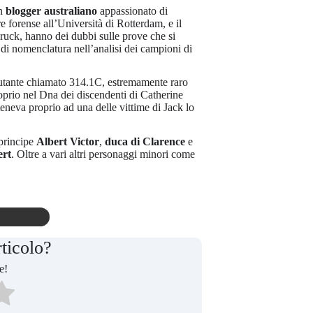
un
blogger australiano
appassionato di
e forense all’Università di Rotterdam, e il
bruck, hanno dei dubbi sulle prove che si
di nomenclatura nell’analisi dei campioni di
 mutante chiamato 314.1C, estremamente raro
prio nel Dna dei discendenti di Catherine
eva proprio ad una delle vittime di Jack lo
 principe
Albert Victor
,
duca di Clarence
e
ert
. Oltre a vari altri personaggi minori come
rticolo?
e!