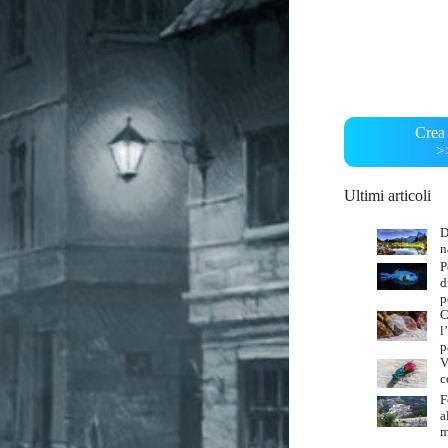
Crea 
>
Ultimi articoli
D
n
P
d
p
C
l
p
V
c
F
a
m