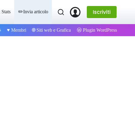
Iscriviti
 Stats
✏️Invia articolo
s
Ⓦ Plugin WordPress
♥️ Membri
🌐 Siti web e Grafica