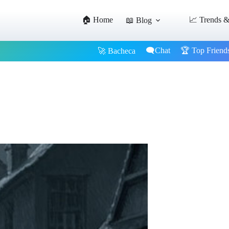
🏠 Home
📈 Trends &
📖 Blog
🗨️Chat
🏆 Top Friend
🚀 Bacheca