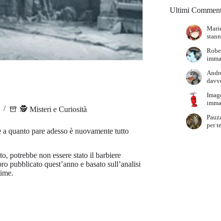
Ultimi Comment
Marie
stann
Robe
immag
Andr
davve
Imag
immag
🕵️ Misteri e Curiosità
Pauz
per t
e
a quanto pare adesso è nuovamente tutto
o, potrebbe non essere stato il barbiere
bro pubblicato quest’anno e basato sull’analisi
time.